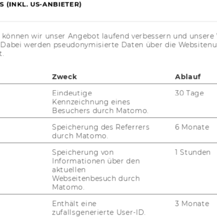
 (INKL. US-ANBIETER)
r­kehrs­mit­teln
s können wir unser Angebot laufend verbessern und unsere 
. Dabei werden pseudonymisierte Daten über die Website
t.
Zweck
Ablauf
Eindeutige
30 Tage
Kennzeichnung eines
Besuchers durch Matomo.
Speicherung des Referrers
6 Monate
durch Matomo.
Speicherung von
1 Stunden
Informationen über den
uTube
Newsletter
Bluesky
ACCREDITED B
aktuellen
Webseitenbesuch durch
EQUIS
AAC
Matomo.
Enthält eine
3 Monate
zufallsgenerierte User-ID.