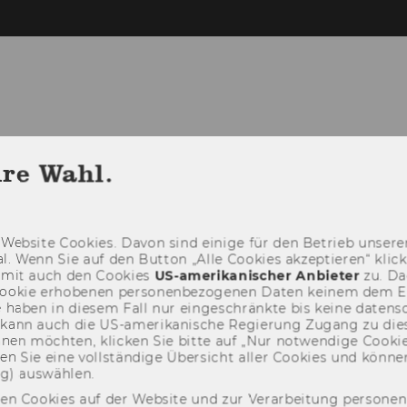
G
FÜR STUDIERENDE
FÜR UNTERNEH
hre Wahl.
RAM
Web­site Coo­kies. Davon sind ei­ni­ge für den Be­trieb un­se­rer
­nal. Wenn Sie auf den But­ton „Alle Coo­kies ak­zep­tie­ren“ kli
damit auch den Coo­kies
US-​amerikanischer An­bie­ter
zu. Da­
oo­kie er­ho­be­nen per­so­nen­be­zo­ge­nen Daten kei­nem dem 
haben in die­sem Fall nur ein­ge­schränk­te bis keine da­ten­sc
e kann auch die US-​amerikanische Re­gie­rung Zu­gang zu die
eh­nen möch­ten, kli­cken Sie bitte auf „Nur not­wen­di­ge Coo­kies
fin­den Sie eine voll­stän­di­ge Über­sicht aller Coo­kies und kön
ng) aus­wäh­len.
den Cookies auf der Website und zur Verarbeitung persone