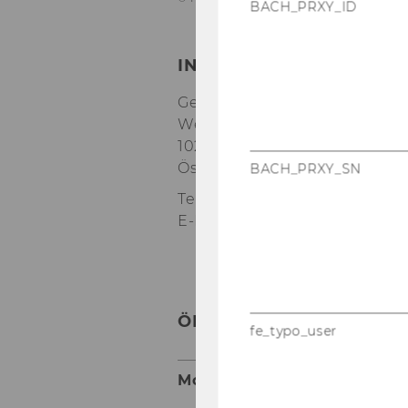
BACH_PRXY_ID
INSTITUT FÜR ORGANIZA
Gebäude D5, Ebene 4
Welthandelsplatz 1
1020
Wien
Österreich
BACH_PRXY_SN
Tel:
+43-1-31336-6060
E-Mail:
iod@wu.ac.at
ÖFFNUNGSZEITEN
fe_typo_user
Mo - Do
: 10:00 - 12:00