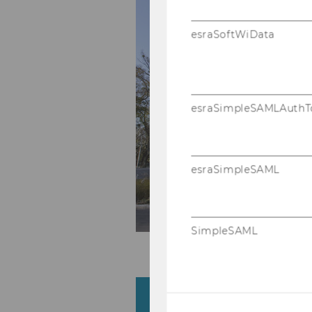
esraSoftWiData
esraSimpleSAMLAuthT
esraSimpleSAML
SimpleSAML
Im Ge­bäu­de