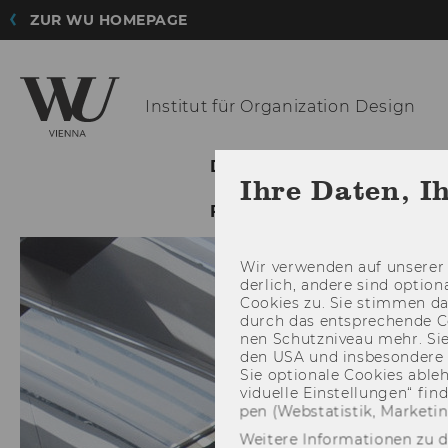
ZUR WU HOMEPAGE
Institut für
Organization Design
DAS IOD
FORSCHUN
Ihre Daten, I
FEMALE SCHOLAR PROG
Wir ver­wen­den auf un­se­rer 
der­lich, an­de­re sind op­tio
Coo­kies zu. Sie stim­men 
durch das ent­spre­chen­de C
nen Schutz­ni­veau mehr. Sie 
den USA und ins­be­son­de­r
Sie op­tio­na­le Coo­kies ab­l
vi­du­el­le Ein­stel­lun­gen“ 
pen (Web­sta­tis­tik, Mar­ke­ti
Weitere Informationen zu 