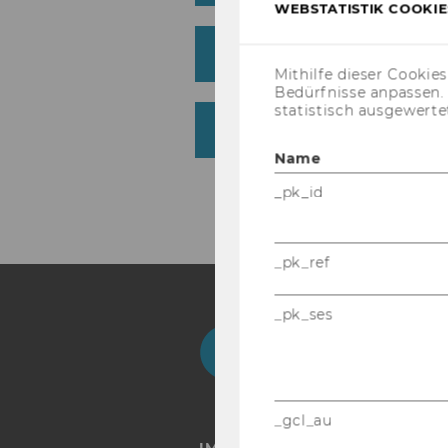
WEBSTATISTIK COOKIES
Mit den öf­fent­li­chen Ve
Mithilfe dieser Cookie
Bedürfnisse anpassen
statistisch ausgewerte
Mit dem Auto
Name
_pk_id
_pk_ref
_pk_ses
Facebook
Instagram
Blog
Yo
_gcl_au