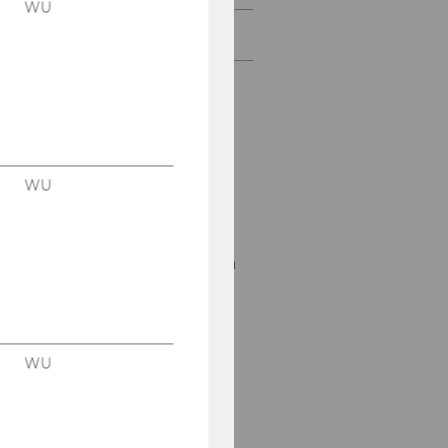
WU
Kontakt und Anreise
© IOD
WU
Unsere Social Media
Kanäle
LinkedIn
WU