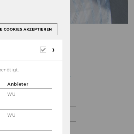
E COOKIES AKZEPTIEREN
Erforderliche
Cookies
Das IOD
benötigt.
Begrüßungsworte unserer
Direktorin
Anbieter
WU
IOD Team
News
WU
Media