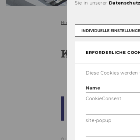
Sie in unserer
Datenschutz
Home
Das IOD
Kontakt und Anr
INDIVIDUELLE EINSTELLUNG
Kontakt und 
ERFORDERLICHE COOK
Diese Cookies werden f
Name
CookieConsent
site-popup
© IOD