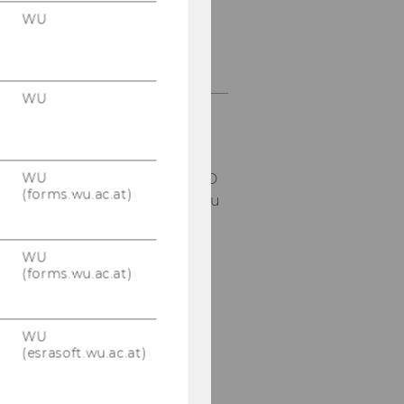
WU
ÖFFNUNGSZEITEN
WU
Mo - Do
: 10:00 - 12:00
Au­ßer­halb un­se­rer Öff­
WU
nungs­zei­ten ist das IOD
(forms.wu.ac.at)
am bes­ten per
E-​Mail
zu
er­rei­chen.
WU
(forms.wu.ac.at)
WU
(esrasoft.wu.ac.at)