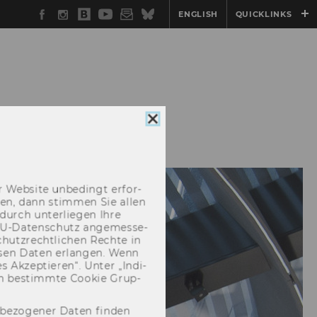
Facebook
Instagram
WU
YouTube
Newsletter
Bluesky
ENGLISH
QUICKLINKS
Blog
MEN
Cookie
Consent
schließen
 Web­site un­be­dingt er­for­
­cken, dann stim­men Sie allen
durch un­ter­lie­gen Ihre
EU-​Datenschutz an­ge­mes­se­
hutz­recht­li­chen Rech­te in
­sen Daten er­lan­gen. Wenn
 Ak­zep­tie­ren“. Unter „In­di­
­nen be­stimm­te Coo­kie Grup­
nbezogener Daten finden