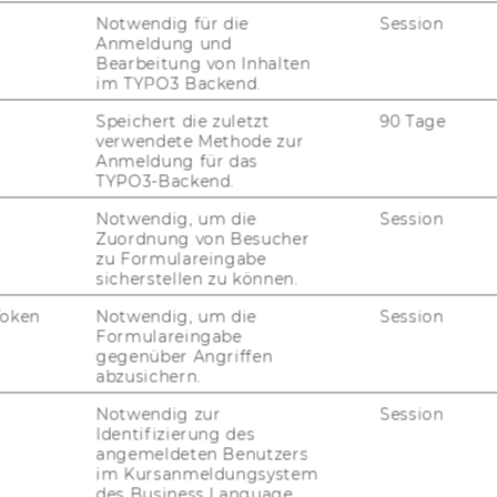
­zei­ten ist das IOD am bes­ten per
E-​Mail
zu
Notwendig für die
Session
Anmeldung und
Bearbeitung von Inhalten
im TYPO3 Backend.
Speichert die zuletzt
90 Tage
verwendete Methode zur
Anmeldung für das
TYPO3-Backend.
 uns
Notwendig, um die
Session
Zuordnung von Besucher
zu Formulareingabe
sicherstellen zu können.
m
in­ter­ak­ti­ven Cam­pus­plan der WU Wien
Token
Notwendig, um die
Session
Formulareingabe
gegenüber Angriffen
­bäu­des D5
abzusichern.
Notwendig zur
Session
Identifizierung des
angemeldeten Benutzers
im Kursanmeldungsystem
des Business Language