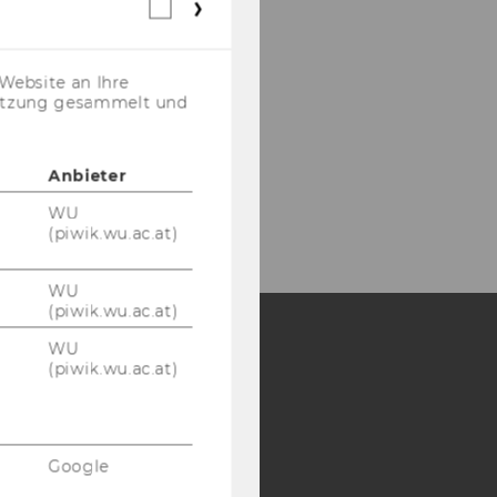
Webstatistik
Cookies
(inkl.
US-
Website an Ihre
Anbieter)
nutzung gesammelt und
Anbieter
WU
(piwik.wu.ac.at)
WU
(piwik.wu.ac.at)
WU
(piwik.wu.ac.at)
Y:
SB
AMBA
Google