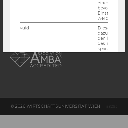
ACCREDITED BY:
eines Vimeo-V
bevorzugten
Einstellungen
EQUIS
AACSB
werden.
vuid
Dieser Cookie
dazu eingeset
den Nutzungs
des Benutzers
AMBA
speichern.
__cf_bm
Dieses Cookie
verwendet, u
zwischen Men
und Bots zu
unterscheiden.
für Vimeo no
um, um gülti
über die Nutz
Service zu s
© 2026 WIRTSCHAFTSUNIVERSITÄT WIEN
#8295
_uetvid
Dieses Cookie
gesetzt, um d
Nutzung des 
Videoplayers 