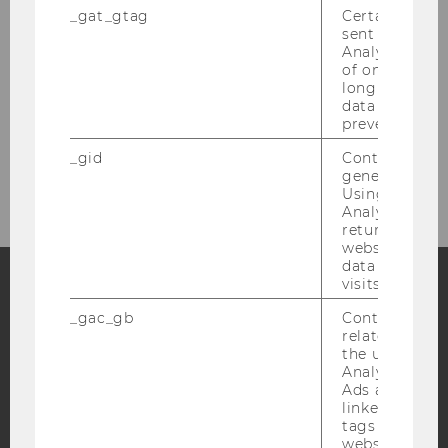
Organizational Slack
_gat_gtag
Certain data i
sent to Googl
Analytics a 
Careers in the Nonprofit Sector
of once per m
long as it is s
The Social Construction of Old Age
data transfers
prevented.
Spendenverhalten der ÖsterreicherInnen
_gid
Contains a r
generated use
Using this ID
Analytics can
returning use
website and 
data from pre
visits.
Facebook
Instagram
Blog
_gac_gb
Contains cam
related infor
the user. If G
Analytics and
Ads accounts 
YouTube
Newsletter
Bluesky
linked, the co
tags on the G
website read 