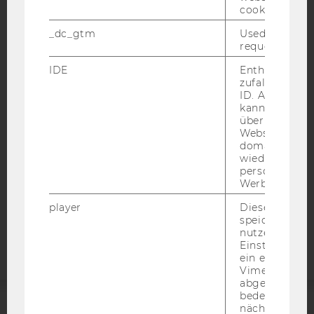
cookie.
_dc_gtm
Used to throt
request rate.
IMPRESSUM
IDE
Enthält eine
BARRIEREFREIHEITSERKLÄRUNG WEBSEITE
zufallsgenerie
DATENSCHUTZERKLÄRUNG
ID. Anhand di
kann Google 
DATENSCHUTZERKLÄRUNG SOCIAL MEDIA
über verschie
Websites
DATENSCHUTZERKLÄRUNG
domainübergr
STUDIENBEWERBER*INNEN UND STUDIERENDE
wiedererkenn
COOKIE EINSTELLUNGEN
personalisiert
Werbung auss
Barrierefreiheitserklärung
player
Dieses Cooki
speichert
Webseite
nutzerspezifi
Einstellungen
ein eingebett
Vimeo-Video
abgespielt wi
bedeutet, das
nächsten Ans