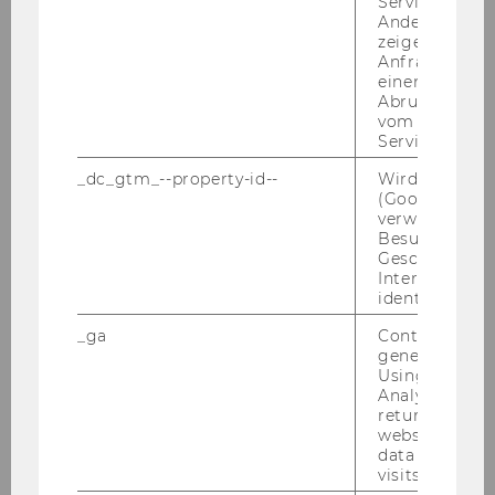
Service abzur
Focus: arts and culture
Andere mögli
zeigen Opt-ou
European Foundations for Research and
Anfrage im G
einen Fehler 
Innovation (EUFORI)
Abrufen einer
vom AMP Clie
Private Charitable Giving in Austria
Service an.
_dc_gtm_--property-id--
Wird von Dou
From Innovation to Legitimacy
(Google Tag 
verwendet, u
Foundations in Austria
Besucher nach
Geschlecht o
Zivilgesellschaft und freiwilliges
Interessen zu
identifizieren.
Engagement
_ga
Contains a r
The Third Sector Between Voice and
generated use
Service: Comparing Old and New
Using this ID
Democracies (NODE)
Analytics can
returning use
website and 
Civil Society and New Forms of Governance
data from pre
in Europe (CINEFOGO)
visits.