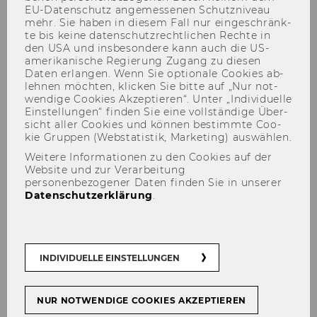
EU-​Datenschutz an­ge­mes­se­nen Schutz­ni­veau
mehr. Sie haben in die­sem Fall nur ein­ge­schränk­
te bis keine da­ten­schutz­recht­li­chen Rech­te in
den USA und ins­be­son­de­re kann auch die US-​
amerikanische Re­gie­rung Zu­gang zu die­sen
Daten er­lan­gen. Wenn Sie op­tio­na­le Coo­kies ab­
leh­nen möch­ten, kli­cken Sie bitte auf „Nur not­
wen­di­ge Coo­kies Ak­zep­tie­ren“. Unter „In­di­vi­du­el­le
Anna Andronovich
Ein­stel­lun­gen“ fin­den Sie eine voll­stän­di­ge Über­
sicht aller Coo­kies und kön­nen be­stimm­te Coo­
kie Grup­pen (Web­sta­tis­tik, Mar­ke­ting) aus­wäh­len.
Weitere Informationen zu den Cookies auf der
Website und zur Verarbeitung
personenbezogener Daten finden Sie in unserer
Datenschutzerklärung
.
Der Inhalt dieser Seite ist aktuell nur auf
Englisch verfügbar.
INDIVIDUELLE EINSTELLUNGEN
NUR NOTWENDIGE COOKIES AKZEPTIEREN