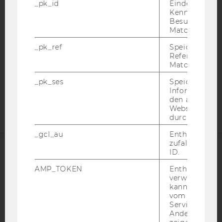
_pk_id
Eindeutige
Kennzeichnun
DATENSCHUTZERKLÄRUNG SOCIAL MEDIA
Besuchers du
DATENSCHUTZERKLÄRUNG
Matomo.
STUDIENBEWERBER*INNEN UND STUDIERENDE
_pk_ref
Speicherung 
COOKIE EINSTELLUNGEN
Referrers dur
Matomo.
Barrierefreiheitserklärung
_pk_ses
Speicherung 
Informatione
Webseite
den aktuellen
Webseitenbe
durch Matom
_gcl_au
Enthält eine
zufallsgenerie
ID.
ACCREDITED BY:
AMP_TOKEN
Enthält ein To
verwendet we
EQUIS
AACSB
kann, um eine
vom AMP-Clie
Service abzur
Andere mögli