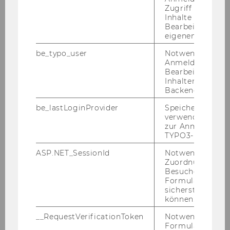
Zugriff auf gesc
State University, Georgia. During her Bachelor’s
Inhalte oder zur
degree Anna gained international experience
Bearbeitung des
while studying abroad at the University of
eigenen Profils.
Deusto in Bilbao, Spain. After graduation, she
be_typo_user
Notwendig für d
received a Teaching Fellowship from the
Anmeldung und
CERGE-EI Foundation in Prague, the Czech
Bearbeitung von
Inhalten im TYP
Republic, where she completed the course on
Backend.
Teaching Principles and Practices afterwards.
be_lastLoginProvider
Speichert die zul
Before joining the institute, Anna worked as a
verwendete Met
co-lecturer in Climate Change Economics at
zur Anmeldung f
TYPO3-Backend.
International School of Economics in Georgia.
ASP.NET_SessionId
Notwendig, um 
Zuordnung von
Besucher zu
Research interests
Formulareingab
sicherstellen zu
Anna’s research interests lie in the field of
können.
foreign direct investment in high-risk
__RequestVerificationToken
Notwendig, um 
countries, SME internationalization and
Formulareingab