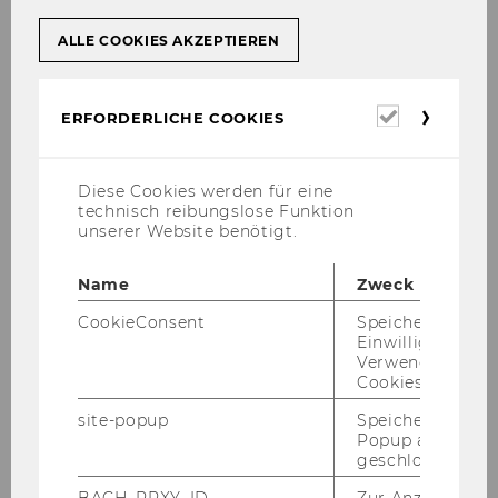
ALLE COOKIES AKZEPTIEREN
Erforderl
ERFORDERLICHE COOKIES
Cookies
Diese Cookies werden für eine
technisch reibungslose Funktion
unserer Website benötigt.
Name
Zweck
CookieConsent
Speichert Ihre
Einwilligung zur
Verwendung vo
Cookies.
site-popup
Speichert ob ein
Popup ausgefüll
Anna An­dro­no­vich
geschlossen wur
(Chair Prof. Dr. Puck)
BACH_PRXY_ID
Zur Anzeige von