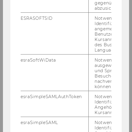
financial risk management.
gegenüber Angri
abzusichern.
ESRASOFTSID
Notwendig zur
Identifizierung 
angemeldeten
Benutzers im
Kursanmeldung
Team
des Business
Language Center
esraSoftWiData
Notwendig um
Senior Faculty
ausgewählte Sp
und Sprachkurse
Besuchers
Junior Faculty
nachverfolgen z
können.
Anna Andronovich
esraSimpleSAMLAuthToken
Notwendig zur
Identifizierung 
Angehörige/r für
Constantin Lackinger
Kursanmeldung.
Anna Weihs
esraSimpleSAML
Notwendig zur
Identifizierung 