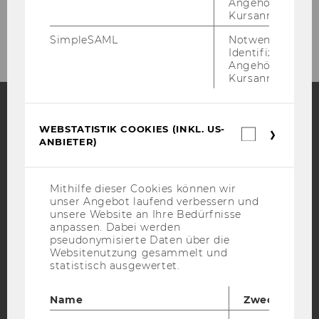
Angehörige/r für
Kursanmeldung.
Administration and Program Management
SimpleSAML
Notwendig zur
Identifizierung 
Angehörige/r für
Kursanmeldung.
WEBSTATISTIK COOKIES (INKL. US-
Facebook
Instagram
Blog
Webstatis
ANBIETER)
Cookies
(inkl.
US-
Anbieter)
YouTube
Newsletter
Bluesky
Mithilfe dieser Cookies können wir
unser Angebot laufend verbessern und
unsere Website an Ihre Bedürfnisse
anpassen. Dabei werden
pseudonymisierte Daten über die
Websitenutzung gesammelt und
statistisch ausgewertet.
IMPRESSUM
BARRIEREFREIHEITSERKLÄRUNG WEBSEITE
Name
Zweck
DATENSCHUTZERKLÄRUNG