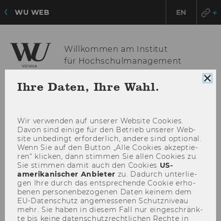
WU WEB
EN
Willkommen am Institut
für Hochschulmanagement
Coo
Ihre Daten, Ihre Wahl.
Con
HAU
MENÜ
sch
ÖFF
Wir ver­wen­den auf un­se­rer Web­site Coo­kies.
Davon sind ei­ni­ge für den Be­trieb un­se­rer Web­
site un­be­dingt er­for­der­lich, an­de­re sind op­tio­nal.
Wenn Sie auf den But­ton „Alle Coo­kies ak­zep­tie­
ren“ kli­cken, dann stim­men Sie allen Coo­kies zu.
Sie stim­men damit auch den Coo­kies
US-​
amerikanischer An­bie­ter
zu. Da­durch un­ter­lie­
gen Ihre durch das ent­spre­chen­de Coo­kie er­ho­
be­nen per­so­nen­be­zo­ge­nen Daten kei­nem dem
EU-​Datenschutz an­ge­mes­se­nen Schutz­ni­veau
mehr. Sie haben in die­sem Fall nur ein­ge­schränk­
te bis keine da­ten­schutz­recht­li­chen Rech­te in