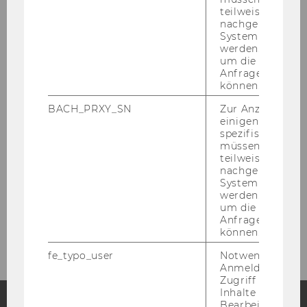
teilweise von
nachgelagerten
Events
System abgefra
werden. Notwen
um die Antwort 
Anfrage zuordne
Higher Education Speaker Series
können.
Presseauftritt
BACH_PRXY_SN
Zur Anzeige von
einigen WU-
spezifischen Inh
müssen Informa
Lehre
teilweise von
nachgelagerten
System abgefra
Forschung
werden. Notwen
um die Antwort 
Anfrage zuordne
Links / Netzwerke
können.
fe_typo_user
Notwendig für d
Anmeldung und
Zugriff auf gesc
Inhalte oder zur
Bearbeitung des