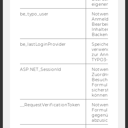
eigenen Profils.
Facebook
Instagram
Blog
be_typo_user
Notwendig für d
Anmeldung und
Bearbeitung von
Inhalten im TYP
YouTube
Newsletter
Bluesky
Backend.
be_lastLoginProvider
Speichert die zul
verwendete Met
zur Anmeldung f
TYPO3-Backend.
IMPRESSUM
ASP.NET_SessionId
Notwendig, um 
Zuordnung von
BARRIEREFREIHEITSERKLÄRUNG WEBSEITE
Besucher zu
DATENSCHUTZERKLÄRUNG
Formulareingab
sicherstellen zu
DATENSCHUTZERKLÄRUNG SOCIAL MEDIA
können.
DATENSCHUTZERKLÄRUNG
__RequestVerificationToken
Notwendig, um 
STUDIENBEWERBER*INNEN UND STUDIERENDE
Formulareingab
gegenüber Angri
COOKIE EINSTELLUNGEN
abzusichern.