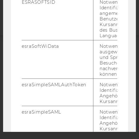
Barrierefreiheitserklärung
ESRASOFTSID
Notwendig zur
Identifizierung 
Webseite
angemeldeten
Benutzers im
Kursanmeldung
des Business
Language Center
esraSoftWiData
Notwendig um
ausgewählte Sp
ACCREDITED BY:
und Sprachkurse
Besuchers
EQUIS
AACSB
nachverfolgen z
können.
esraSimpleSAMLAuthToken
Notwendig zur
Identifizierung 
Angehörige/r für
AMBA
Kursanmeldung.
esraSimpleSAML
Notwendig zur
Identifizierung 
Angehörige/r für
Kursanmeldung.