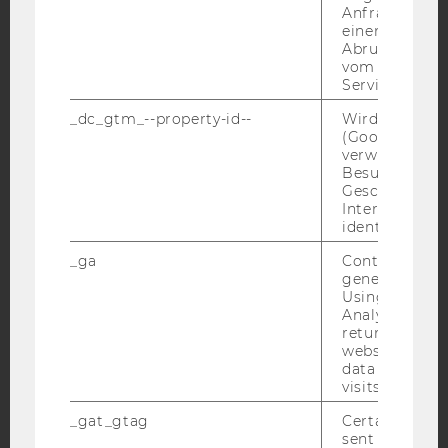
Anfrage im G
YouTube
Newsletter
Bluesky
einen Fehler 
Abrufen einer
vom AMP Clie
Service an.
_dc_gtm_--property-id--
Wird von Dou
(Google Tag 
IMPRESSUM
verwendet, u
Besucher nach
BARRIEREFREIHEITSERKLÄRUNG WEBSEITE
Geschlecht o
DATENSCHUTZERKLÄRUNG
Interessen zu
identifizieren.
DATENSCHUTZERKLÄRUNG SOCIAL MEDIA
_ga
Contains a r
DATENSCHUTZERKLÄRUNG
generated use
STUDIENBEWERBER*INNEN UND STUDIERENDE
Using this ID
Analytics can
COOKIE EINSTELLUNGEN
returning use
website and 
Barrierefreiheitserklärung
data from pre
visits.
Webseite
_gat_gtag
Certain data i
sent to Googl