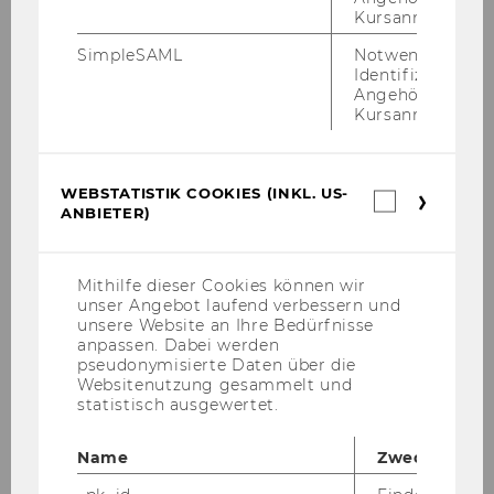
mit Ran­kings wie FT und Mul­ti­Rank fun­giert
Kursanmeldung.
das IHM in die­sem Be­reich als kom­pe­ten­te
SimpleSAML
Notwendig zur
Part­ne­rin.
Identifizierung 
Angehörige/r für
Kursanmeldung.
ERFAHREN SIE MEHR!
WEBSTATISTIK COOKIES (INKL. US-
Webstatis
ANBIETER)
Cookies
Team
(inkl.
US-
Anbieter)
Mithilfe dieser Cookies können wir
unser Angebot laufend verbessern und
unsere Website an Ihre Bedürfnisse
anpassen. Dabei werden
Willkommen am Institut für
pseudonymisierte Daten über die
Websitenutzung gesammelt und
Hochschulmanagement
statistisch ausgewertet.
Name
Zweck
Das IHM