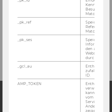
_pk_id
Eindeutige
Kennzeichnun
Team
Besuchers du
Matomo.
Events
_pk_ref
Speicherung 
Referrers dur
Matomo.
Lehre
_pk_ses
Speicherung 
Informatione
Forschung
den aktuellen
Webseitenbe
durch Matom
Links / Netzwerke
_gcl_au
Enthält eine
zufallsgenerie
ID.
AMP_TOKEN
Enthält ein To
verwendet we
kann, um eine
vom AMP-Clie
Facebook
Instagram
Blog
Service abzur
Andere mögli
zeigen Opt-ou