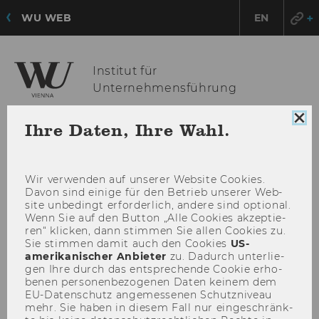
WU WEB
EN
Institut für
Unternehmensführung
Coo
Ihre Daten, Ihre Wahl.
Con
HAU
MENÜ
sch
ÖFF
Wir ver­wen­den auf un­se­rer Web­site Coo­kies.
Davon sind ei­ni­ge für den Be­trieb un­se­rer Web­
site un­be­dingt er­for­der­lich, an­de­re sind op­tio­nal.
Wenn Sie auf den But­ton „Alle Coo­kies ak­zep­tie­
ren“ kli­cken, dann stim­men Sie allen Coo­kies zu.
Sie stim­men damit auch den Coo­kies
US-​
amerikanischer An­bie­ter
zu. Da­durch un­ter­lie­
gen Ihre durch das ent­spre­chen­de Coo­kie er­ho­
be­nen per­so­nen­be­zo­ge­nen Daten kei­nem dem
EU-​Datenschutz an­ge­mes­se­nen Schutz­ni­veau
mehr. Sie haben in die­sem Fall nur ein­ge­schränk­