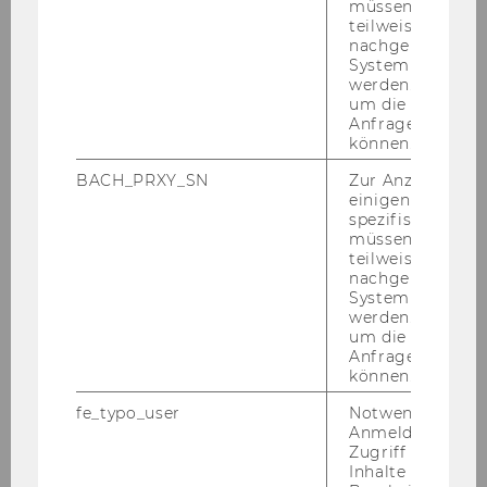
müssen Informa
teilweise von
nachgelagerten
System abgefra
Study@IfU
werden. Notwen
um die Antwort 
Anfrage zuordne
können.
Code of Conduct
BACH_PRXY_SN
Zur Anzeige von
einigen WU-
Bachelorstudium
spezifischen Inh
müssen Informa
teilweise von
Spezielle BWL
nachgelagerten
System abgefra
werden. Notwen
Bachelorarbeit
um die Antwort 
Anfrage zuordne
können.
Masterstudium
fe_typo_user
Notwendig für d
Anmeldung und
Anrechnungen
Zugriff auf gesc
Inhalte oder zur