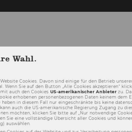
T IFU
STUDY@IFU
RESEARCH@IFU
hre Wahl.
Web­site Coo­kies. Davon sind ei­ni­ge für den Be­trieb un­se­rer
­nal. Wenn Sie auf den But­ton „Alle Coo­kies ak­zep­tie­ren“ kli
damit auch den Coo­kies
US-​amerikanischer An­bie­ter
zu. Da­
oo­kie er­ho­be­nen per­so­nen­be­zo­ge­nen Daten kei­nem dem 
haben in die­sem Fall nur ein­ge­schränk­te bis keine da­ten­sc
e kann auch die US-​amerikanische Re­gie­rung Zu­gang zu die
eh­nen möch­ten, kli­cken Sie bitte auf „Nur not­wen­di­ge Coo­kies
fin­den Sie eine voll­stän­di­ge Über­sicht aller Coo­kies und kön
ng) aus­wäh­len.
den Cookies auf der Website und zur Verarbeitung persone