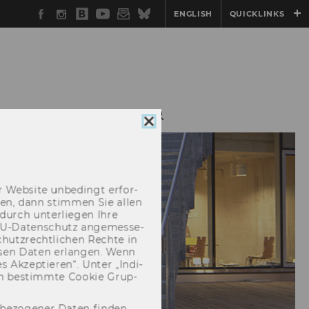
Facebook
Instagram
WU
YouTube
Newsletter
Bluesky
ENGLISH
QUICKLINKS
Blog
NETWORK@IFU
Cookie
Consent
schließen
 Web­site un­be­dingt er­for­
­cken, dann stim­men Sie allen
durch un­ter­lie­gen Ihre
EU-​Datenschutz an­ge­mes­se­
hutz­recht­li­chen Rech­te in
­sen Daten er­lan­gen. Wenn
 Ak­zep­tie­ren“. Unter „In­di­
­nen be­stimm­te Coo­kie Grup­
nbezogener Daten finden