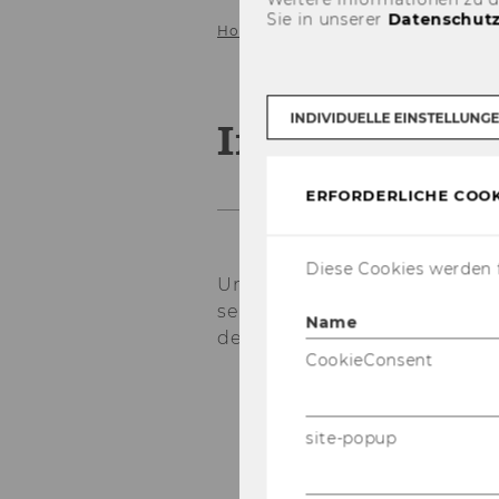
Sie in unserer
Datenschutz
Home
About IfU
IfU Mission St
INDIVIDUELLE EINSTELLUNG
IfU Mission 
ERFORDERLICHE COOK
Diese Cookies werden f
Un­ter­neh­mens­füh­rung kann a
sen­schaft­lich un­ter­sucht und 
Name
deu­tung kommt dabei fol­gen­d
CookieConsent
Fi­nanz­wirt­schaft­li­ch
nan­ce),
site-popup
Go­ver­nan­ce, Or­ga­ni­sa