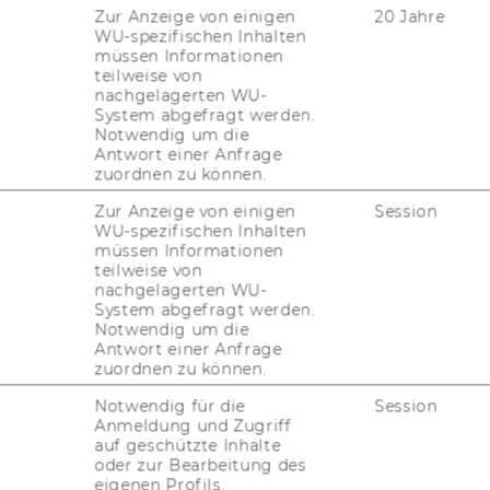
­ment und markt­ori­en­tier­te Un­ter­neh­mens­
Zur Anzeige von einigen
20 Jahre
WU-spezifischen Inhalten
müssen Informationen
teilweise von
nachgelagerten WU-
ens­füh­rung (IfU) wid­met sich in For­schung
System abgefragt werden.
e­ser drei Per­spek­ti­ven der Un­ter­neh­mens­
Notwendig um die
ft­lich in­ter­es­san­ter und prak­tisch re­le­
Antwort einer Anfrage
zuordnen zu können.
i­spie­le hier­für sind die ad­äqua­te Ge­stal­
­te­gi­schen Per­for­mance Ma­nage­ment Sys­
Zur Anzeige von einigen
Session
nnzahlen-​ und An­reiz­sys­te­men - in un­ter­
WU-spezifischen Inhalten
müssen Informationen
ty­pen (zB Groß- und Fa­mi­li­en­un­ter­neh­men,
teilweise von
, das Tref­fen von Ent­schei­dun­gen über die Un­
nachgelagerten WU-
 Buy or Ally") sowie das Ma­nage­ment von
System abgefragt werden.
Notwendig um die
und die sta­ke­hol­der­ori­en­tier­te fi­nanz­wirt­
Antwort einer Anfrage
­ter­neh­men.
zuordnen zu können.
Notwendig für die
Session
Anmeldung und Zugriff
auf geschützte Inhalte
oder zur Bearbeitung des
­rufs­fä­hig­keit un­se­rer Ab­sol­vent/inn/en
eigenen Profils.