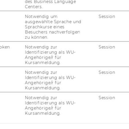
des Business Language
r­aus­setzt.
Centers.
Notwendig um
Session
ausgewählte Sprache und
Sprachkurse eines
Besuchers nachverfolgen
­ßen Wert auf den Dia­log mit der Pra­xis. Wir
zu können.
 ler­nen, um un­se­re For­schung und Lehre
oken
Notwendig zur
Session
n. Um­ge­kehrt wol­len wir Ideen­ge­ber für die
Identifizierung als WU-
Angehörige/r für
­mens­füh­rung sein und den Wis­sen­schafts­
Kursanmeldung.
 Un­se­re auf die ty­pi­schen Be­rufs­fel­der un­
­stimm­ten
Part­ner­mo­del­le
er­mög­li­chen den
Notwendig zur
Session
Identifizierung als WU-
­ren­den, po­ten­ti­el­len Ar­beit­ge­bern und
Angehörige/r für
h­men ge­mein­sa­mer Pro­jek­te und Ver­an­stal­
Kursanmeldung.
Notwendig zur
Session
Identifizierung als WU-
Angehörige/r für
Kursanmeldung.
einen Bei­trag zur Ent­wick­lung des Wis­sens