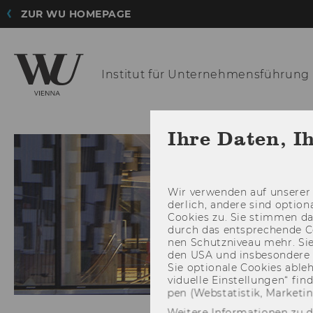
ZUR WU HOMEPAGE
Institut für
Unternehmensführung
ABOU
Ihre Daten, I
Wir ver­wen­den auf un­se­rer 
der­lich, an­de­re sind op­tio
Coo­kies zu. Sie stim­men 
durch das ent­spre­chen­de C
nen Schutz­ni­veau mehr. Sie 
den USA und ins­be­son­de­r
Sie op­tio­na­le Coo­kies ab­l
vi­du­el­le Ein­stel­lun­gen“ 
pen (Web­sta­tis­tik, Mar­ke­ti
Weitere Informationen zu 