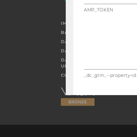
AMP_TOKEN
IMPRESSUM
BARRIEREFREIHEITSERKLÄRUN
DATENSCHUTZERKLÄRUNG
DATENSCHUTZERKLÄRUNG SOC
DATENSCHUTZERKLÄRUNG ST
UND STUDIERENDE
COOKIE EINSTELLUNGEN
_dc_gtm_--property-id
Barrierefreiheitserklärung
Webseite
_ga