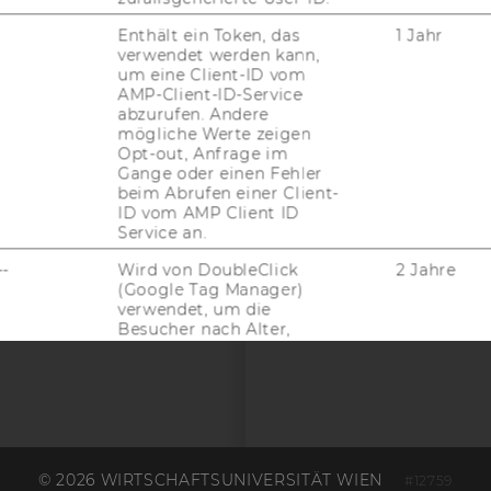
EQUIS
AAC
Enthält ein Token, das
1 Jahr
verwendet werden kann,
um eine Client-ID vom
AMP-Client-ID-Service
abzurufen. Andere
G WEBSEITE
mögliche Werte zeigen
Opt-out, Anfrage im
Gange oder einen Fehler
IAL MEDIA
beim Abrufen einer Client-
ID vom AMP Client ID
UDIENBEWERBER*INNEN
Service an.
--
Wird von DoubleClick
2 Jahre
(Google Tag Manager)
verwendet, um die
Besucher nach Alter,
Geschlecht oder
Interessen zu
identifizieren.
Contains a randomly
2 Jahr
generated user ID. Using
this ID, Google Analytics
© 2026 WIRTSCHAFTSUNIVERSITÄT WIEN
#12759
can recognize returning