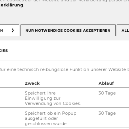
erklärung
.
atement
EN
NUR NOTWENDIGE COOKIES AKZEPTIEREN
ALL
Statement
IES
ür eine technisch reibungslose Funktion unserer Website 
us un­ter­schied­li­chen Per­spek­ti­ven wis­
prak­tisch ge­stal­tet wer­den. Zen­tra­le Be­
Zweck
Ablauf
en drei Per­spek­ti­ven zu:
Speichert Ihre
30 Tage
Einwilligung zur
e Un­ter­neh­mens­füh­rung (Ac­coun­ting & Fi­
Verwendung von Cookies.
Speichert ob ein Popup
30 Tage
ausgefüllt oder
­ti­on und Per­so­nal­füh­rung
geschlossen wurde.