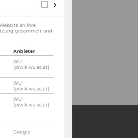
Webstatistik
Cookies
(inkl.
US-
Website an Ihre
Anbieter)
nutzung gesammelt und
Anbieter
WU
(piwik.wu.ac.at)
WU
(piwik.wu.ac.at)
WU
(piwik.wu.ac.at)
Y:
Google