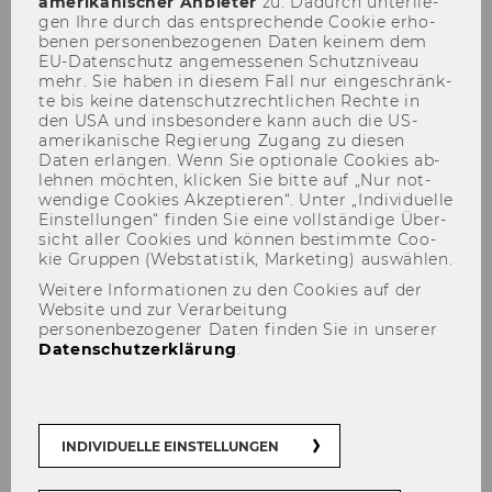
amerikanischer An­bie­ter
zu. Da­durch un­ter­lie­
gen Ihre durch das ent­spre­chen­de Coo­kie er­ho­
be­nen per­so­nen­be­zo­ge­nen Daten kei­nem dem
EU-​Datenschutz an­ge­mes­se­nen Schutz­ni­veau
mehr. Sie haben in die­sem Fall nur ein­ge­schränk­
te bis keine da­ten­schutz­recht­li­chen Rech­te in
den USA und ins­be­son­de­re kann auch die US-​
amerikanische Re­gie­rung Zu­gang zu die­sen
Daten er­lan­gen. Wenn Sie op­tio­na­le Coo­kies ab­
leh­nen möch­ten, kli­cken Sie bitte auf „Nur not­
wen­di­ge Coo­kies Ak­zep­tie­ren“. Unter „In­di­vi­du­el­le
Membership
Ein­stel­lun­gen“ fin­den Sie eine voll­stän­di­ge Über­
sicht aller Coo­kies und kön­nen be­stimm­te Coo­
kie Grup­pen (Web­sta­tis­tik, Mar­ke­ting) aus­wäh­len.
Weitere Informationen zu den Cookies auf der
Website und zur Verarbeitung
personenbezogener Daten finden Sie in unserer
Datenschutzerklärung
.
Der Inhalt dieser Seite ist aktuell nur auf
Englisch verfügbar.
INDIVIDUELLE EINSTELLUNGEN
Becoming a member