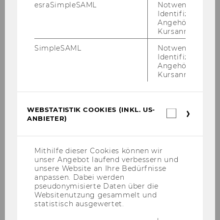
esraSimpleSAML
Notwendig zur
Identifizierung 
GIBAATWW
Angehörige/r für
Kursanmeldung.
Accountholder
SimpleSAML
Notwendig zur
Identifizierung 
IACCM / Internationale
Angehörige/r für
Kursanmeldung.
Vereinigung zur Erforschung
interkultureller Kompetenz und
interkulturellem Management
WEBSTATISTIK COOKIES (INKL. US-
Webstatis
ANBIETER)
Cookies
Purpose
(inkl.
US-
Membership fee, first name, last
Anbieter)
Mithilfe dieser Cookies können wir
name
unser Angebot laufend verbessern und
unsere Website an Ihre Bedürfnisse
anpassen. Dabei werden
pseudonymisierte Daten über die
Websitenutzung gesammelt und
statistisch ausgewertet.