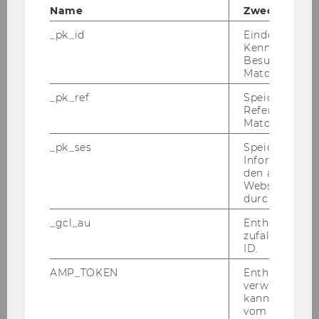
International Association of Cross-
Name
Zweck
Cultural Competence and Management
_pk_id
Eindeutige
Kennzeichnun
Besuchers du
Matomo.
About IACCM
_pk_ref
Speicherung 
Referrers dur
Journal EJCCM
Matomo.
_pk_ses
Speicherung 
Conferences
Informatione
den aktuellen
Webseitenbe
Membership
durch Matom
_gcl_au
Enthält eine
Registration
zufallsgenerie
ID.
AMP_TOKEN
Enthält ein To
Publications
verwendet we
kann, um eine
vom AMP-Clie
Newsletter