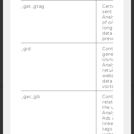
DATENSCHUTZERKLÄRUNG
_gat_gtag
Certain data i
sent to Googl
DATENSCHUTZERKLÄRUNG SOCIAL MEDIA
Analytics a 
DATENSCHUTZERKLÄRUNG
of once per m
long as it is s
STUDIENBEWERBER*INNEN UND STUDIERENDE
data transfers
COOKIE EINSTELLUNGEN
prevented.
_gid
Contains a r
Barrierefreiheitserklärung
generated use
Webseite
Using this ID
Analytics can
returning use
website and 
data from pre
visits.
_gac_gb
Contains cam
ACCREDITED BY:
related infor
the user. If G
Analytics and
EQUIS
AACSB
Ads accounts 
linked, the co
tags on the G