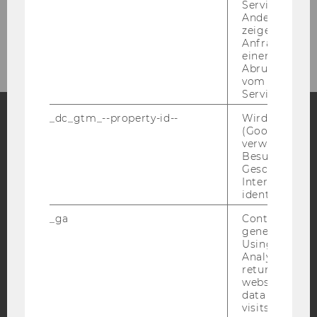
Service abzur
Andere mögli
Cooperation Partner
zeigen Opt-ou
Anfrage im G
einen Fehler 
Abrufen einer
vom AMP Clie
Service an.
_dc_gtm_--property-id--
Wird von Dou
(Google Tag 
Facebook
Instagram
Blog
verwendet, u
Besucher nach
Geschlecht o
Interessen zu
identifizieren.
YouTube
Newsletter
Bluesky
_ga
Contains a r
generated use
Using this ID
Analytics can
returning use
website and 
IMPRESSUM
data from pre
BARRIEREFREIHEITSERKLÄRUNG WEBSEITE
visits.