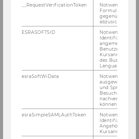
__RequestVerificationToken
Notwendig, um 
name, last name” (e.g. "Membership fee, John
Formulareingab
Doe"). Then complete the
REGISTRATION
gegenüber Angri
FORM
, where you will be asked to upload a
abzusichern.
proof of payment.
ESRASOFTSID
Notwendig zur
Identifizierung 
Account Details:
angemeldeten
Benutzers im
Account number
Kursanmeldung
des Business
Language Center
73-10498
esraSoftWiData
Notwendig um
IBAN
ausgewählte Sp
und Sprachkurse
Besuchers
AT74 2011 1000 0731 0498
nachverfolgen z
können.
Bank
esraSimpleSAMLAuthToken
Notwendig zur
Identifizierung 
Erste Bank
Angehörige/r für
Kursanmeldung.
BIC/SWIFT