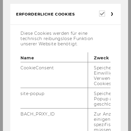
IACCM Research Sparks
Erforderl
ERFORDERLICHE COOKIES
Cookies
Diese Cookies werden für eine
technisch reibungslose Funktion
unserer Website benötigt.
International Association of Cross-
Name
Zweck
Cultural Competence and Management
CookieConsent
Speichert Ihre
Einwilligung zur
Verwendung vo
About IACCM
Cookies.
site-popup
Speichert ob ein
Journal EJCCM
Popup ausgefüll
geschlossen wur
Conferences
BACH_PRXY_ID
Zur Anzeige von
einigen WU-
spezifischen Inh
Membership
müssen Informa