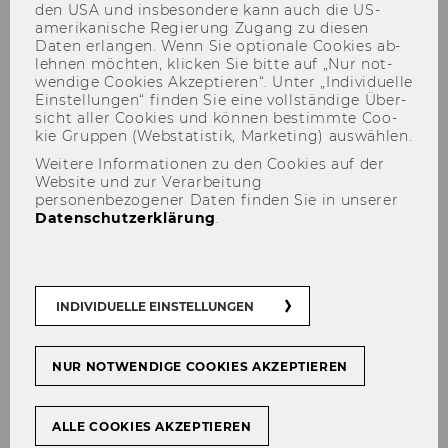
den USA und ins­be­son­de­re kann auch die US-​
amerikanische Re­gie­rung Zu­gang zu die­sen
Daten er­lan­gen. Wenn Sie op­tio­na­le Coo­kies ab­
leh­nen möch­ten, kli­cken Sie bitte auf „Nur not­
wen­di­ge Coo­kies Ak­zep­tie­ren“. Unter „In­di­vi­du­el­le
Ein­stel­lun­gen“ fin­den Sie eine voll­stän­di­ge Über­
sicht aller Coo­kies und kön­nen be­stimm­te Coo­
kie Grup­pen (Web­sta­tis­tik, Mar­ke­ting) aus­wäh­len.
Weitere Informationen zu den Cookies auf der
Website und zur Verarbeitung
Publications
personenbezogener Daten finden Sie in unserer
Datenschutzerklärung
.
INDIVIDUELLE EINSTELLUNGEN
Der Inhalt dieser Seite ist aktuell nur auf
Englisch verfügbar.
NUR NOTWENDIGE COOKIES AKZEPTIEREN
ALLE COOKIES AKZEPTIEREN
IACCM Knowledge Bites