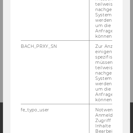
teilweise von
nachgelagerten
Publications
System abgefra
werden. Notwen
um die Antwort 
IACCM Knowledge Bites
Anfrage zuordne
können.
IACCM Research Sparks
BACH_PRXY_SN
Zur Anzeige von
einigen WU-
spezifischen Inh
Newsletter
müssen Informa
teilweise von
nachgelagerten
Cooperation Partner
System abgefra
werden. Notwen
um die Antwort 
Anfrage zuordne
können.
fe_typo_user
Notwendig für d
Anmeldung und
Zugriff auf gesc
Facebook
Instagram
Blog
Inhalte oder zur
Bearbeitung des