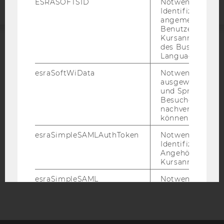
ESRASOFTSID
Notwendig zur
Identifizierung 
angemeldeten
Benutzers im
Kursanmeldung
des Business
ACCREDITED BY:
Language Center
esraSoftWiData
Notwendig um
EQUIS
AACSB
ausgewählte Sp
und Sprachkurse
Besuchers
nachverfolgen z
können.
AMBA
esraSimpleSAMLAuthToken
Notwendig zur
Identifizierung 
Angehörige/r für
Kursanmeldung.
esraSimpleSAML
Notwendig zur
Identifizierung 
Angehörige/r für
Kursanmeldung.
SimpleSAML
Notwendig zur