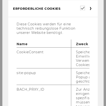
Erforderl
ERFORDERLICHE COOKIES
Cookies
International Association of Cross-
Cultural Competence and Management
Diese Cookies werden für eine
technisch reibungslose Funktion
unserer Website benötigt.
About IACCM
Name
Zweck
Journal EJCCM
CookieConsent
Speichert Ihre
Einwilligung zur
Verwendung vo
Conferences
Cookies.
site-popup
Speichert ob ein
Membership
Popup ausgefüll
geschlossen wur
Publications
BACH_PRXY_ID
Zur Anzeige von
einigen WU-
spezifischen Inh
Newsletter
müssen Informa