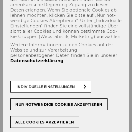
amerikanische Re­gie­rung Zu­gang zu die­sen
Daten er­lan­gen. Wenn Sie op­tio­na­le Coo­kies ab­
leh­nen möch­ten, kli­cken Sie bitte auf „Nur not­
wen­di­ge Coo­kies Ak­zep­tie­ren“. Unter „In­di­vi­du­el­le
Ein­stel­lun­gen“ fin­den Sie eine voll­stän­di­ge Über­
sicht aller Coo­kies und kön­nen be­stimm­te Coo­
kie Grup­pen (Web­sta­tis­tik, Mar­ke­ting) aus­wäh­len.
Weitere Informationen zu den Cookies auf der
Website und zur Verarbeitung
personenbezogener Daten finden Sie in unserer
Cooperation Partner
Datenschutzerklärung
.
So­cie­ty for In­ter­cul­tu­ral Edu­ca­ti­on, Trai­ning
INDIVIDUELLE EINSTELLUNGEN
and Re­se­arch
SIE­TAR Aus­tria
http://www.sie­tar.at/de/
NUR NOTWENDIGE COOKIES AKZEPTIEREN
SIE­TAR Eu­ro­pa
www.sie­ta­reu.org
ALLE COOKIES AKZEPTIEREN