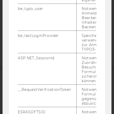
DATENSCHUTZERKLÄRUNG SOCIAL MEDIA
be_typo_user
Notwendig für d
Anmeldung und
DATENSCHUTZERKLÄRUNG
Bearbeitung von
STUDIENBEWERBER*INNEN UND STUDIERENDE
Inhalten im TYP
COOKIE EINSTELLUNGEN
Backend.
be_lastLoginProvider
Speichert die zul
Barrierefreiheitserklärung
verwendete Met
zur Anmeldung f
Webseite
TYPO3-Backend.
ASP.NET_SessionId
Notwendig, um 
Zuordnung von
Besucher zu
Formulareingab
sicherstellen zu
können.
ACCREDITED BY:
__RequestVerificationToken
Notwendig, um 
EQUIS
AACSB
Formulareingab
gegenüber Angri
abzusichern.
ESRASOFTSID
Notwendig zur