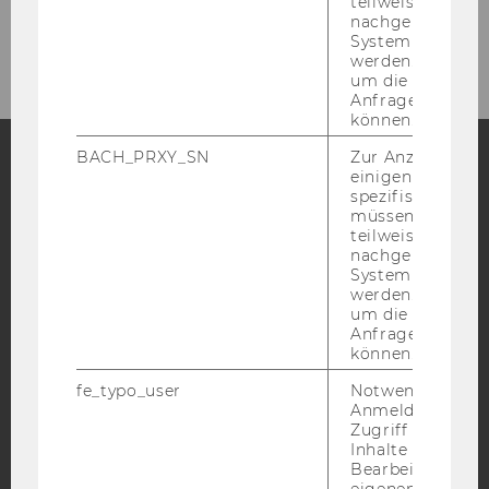
teilweise von
nachgelagerten
Cooperation Partner
System abgefra
werden. Notwen
um die Antwort 
Anfrage zuordne
können.
BACH_PRXY_SN
Zur Anzeige von
einigen WU-
Facebook
Instagram
Blog
spezifischen Inh
müssen Informa
teilweise von
nachgelagerten
System abgefra
YouTube
Newsletter
Bluesky
werden. Notwen
um die Antwort 
Anfrage zuordne
können.
fe_typo_user
Notwendig für d
Anmeldung und
IMPRESSUM
Zugriff auf gesc
Inhalte oder zur
BARRIEREFREIHEITSERKLÄRUNG WEBSEITE
Bearbeitung des
DATENSCHUTZERKLÄRUNG
eigenen Profils.