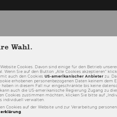
hre Wahl.
Web­site Coo­kies. Davon sind ei­ni­ge für den Be­trieb un­se­rer
­nal. Wenn Sie auf den But­ton „Alle Coo­kies ak­zep­tie­ren“ kli
damit auch den Coo­kies
US-​amerikanischer An­bie­ter
zu. Da­
oo­kie er­ho­be­nen per­so­nen­be­zo­ge­nen Daten kei­nem dem 
haben in die­sem Fall nur ein­ge­schränk­te bis keine da­ten­sc
e kann auch die US-​amerikanische Re­gie­rung Zu­gang zu die
n Coo­kies zu­stim­men möch­ten, kli­cken Sie bitte auf „In­di­vi­d
n­di­vi­du­ell ver­wal­ten.
den Cookies auf der Website und zur Verarbeitung persone
erklärung
.