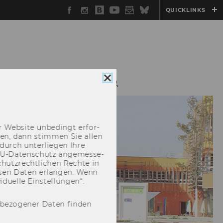
Facebook
Instagram
WU
YouTube
Newsletter
Bluesky
QUICKLINKS
Blog
Cookie
INSTITUT
Consent
schließen
 Web­site un­be­dingt er­for­
­cken, dann stim­men Sie allen
durch un­ter­lie­gen Ihre
EU-​Datenschutz an­ge­mes­se­
hutz­recht­li­chen Rech­te in
­sen Daten er­lan­gen. Wenn
u­el­le Ein­stel­lun­gen“.
nbezogener Daten finden