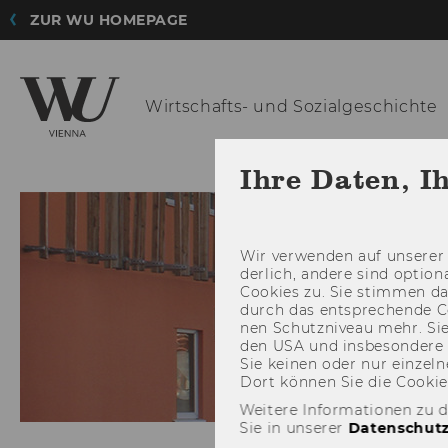
ZUR WU HOMEPAGE
Wirtschafts-
und Sozialgeschichte
Ihre Daten, I
Wir ver­wen­den auf un­se­rer 
der­lich, an­de­re sind op­tio
Coo­kies zu. Sie stim­men 
durch das ent­spre­chen­de C
nen Schutz­ni­veau mehr. Sie 
den USA und ins­be­son­de­r
Sie kei­nen oder nur ein­zel­ne
Dort kön­nen Sie die Coo­kies i
Weitere Informationen zu 
Sie in unserer
Datenschutz