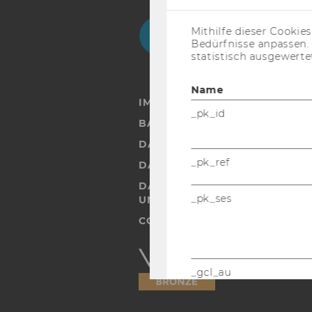
Facebook
Instagram
Blog
Yo
Mithilfe dieser Cookie
Bedürfnisse anpassen
statistisch ausgewerte
Name
IMPRESSUM
_pk_id
BARRIEREFREIHEITSERKLÄRUN
DATENSCHUTZERKLÄRUNG
_pk_ref
DATENSCHUTZERKLÄRUNG SOC
DATENSCHUTZERKLÄRUNG ST
_pk_ses
UND STUDIERENDE
COOKIE EINSTELLUNGEN
Barrierefreiheitserklärung
Webseite
_gcl_au
AMP_TOKEN