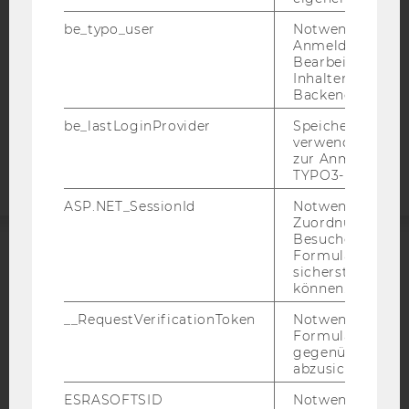
DATENSCHUTZERKLÄRUNG
be_typo_user
Notwendig für d
STUDIENBEWERBER*INNEN UND STUDIERENDE
Anmeldung und
Bearbeitung von
COOKIE EINSTELLUNGEN
Inhalten im TYP
Backend.
Barrierefreiheitserklärung
be_lastLoginProvider
Speichert die zul
Webseite
verwendete Met
zur Anmeldung f
TYPO3-Backend.
ASP.NET_SessionId
Notwendig, um 
Zuordnung von
Besucher zu
Formulareingab
ACCREDITED BY:
sicherstellen zu
können.
EQUIS
AACSB
__RequestVerificationToken
Notwendig, um 
Formulareingab
gegenüber Angri
abzusichern.
ESRASOFTSID
Notwendig zur
AMBA