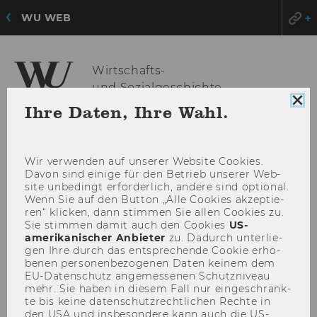
WU WEB
Wirtschafts-
und Sozialgeschichte
HAU
MENÜ
Coo
Ihre Daten, Ihre Wahl.
Con
ÖFF
sch
Wir ver­wen­den auf un­se­rer Web­site Coo­kies.
Davon sind ei­ni­ge für den Be­trieb un­se­rer Web­
site un­be­dingt er­for­der­lich, an­de­re sind op­tio­nal.
Wenn Sie auf den But­ton „Alle Coo­kies ak­zep­tie­
ren“ kli­cken, dann stim­men Sie allen Coo­kies zu.
Sie stim­men damit auch den Coo­kies
US-​
amerikanischer An­bie­ter
zu. Da­durch un­ter­lie­
gen Ihre durch das ent­spre­chen­de Coo­kie er­ho­
be­nen per­so­nen­be­zo­ge­nen Daten kei­nem dem
EU-​Datenschutz an­ge­mes­se­nen Schutz­ni­veau
mehr. Sie haben in die­sem Fall nur ein­ge­schränk­
te bis keine da­ten­schutz­recht­li­chen Rech­te in
den USA und ins­be­son­de­re kann auch die US-​