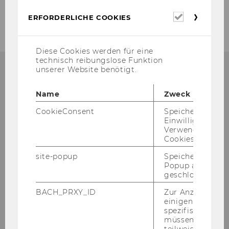
Erforderl
ERFORDERLICHE COOKIES
Cookies
Diese Cookies werden für eine
technisch reibungslose Funktion
unserer Website benötigt.
Name
Zweck
Institut für Wirtschafts-
CookieConsent
Speichert Ihre
und Sozialgeschichte
Einwilligung zur
Verwendung vo
D4 / 3. Stock
Cookies.
Welthandelsplatz 1
site-popup
Speichert ob ein
1020
Wien
Popup ausgefüll
Österreich
geschlossen wur
Tel:
+43-1-31336-4166 / +43-1-31336-4775
BACH_PRXY_ID
Zur Anzeige von
einigen WU-
Fax
:
+43-1-31336-904166 / +43-1-31336-
spezifischen Inh
904775
müssen Informa