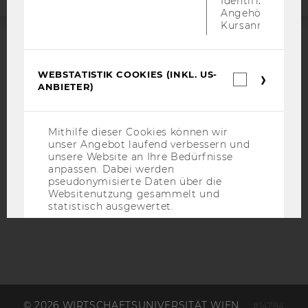
Identifizierung 
Angehörige/r für
Kursanmeldung.
ACCREDITED BY:
WEBSTATISTIK COOKIES (INKL. US-
Webstatis
EQUIS
AACSB
ANBIETER)
Cookies
(inkl.
US-
Anbieter)
Mithilfe dieser Cookies können wir
unser Angebot laufend verbessern und
unsere Website an Ihre Bedürfnisse
AMBA
anpassen. Dabei werden
pseudonymisierte Daten über die
Websitenutzung gesammelt und
statistisch ausgewertet.
Name
Zweck
_pk_id
Eindeutige
Kennzeichnun
Besuchers du
Matomo.
© 2026 WIRTSCHAFTSUNIVERSITÄT WIEN
#14784