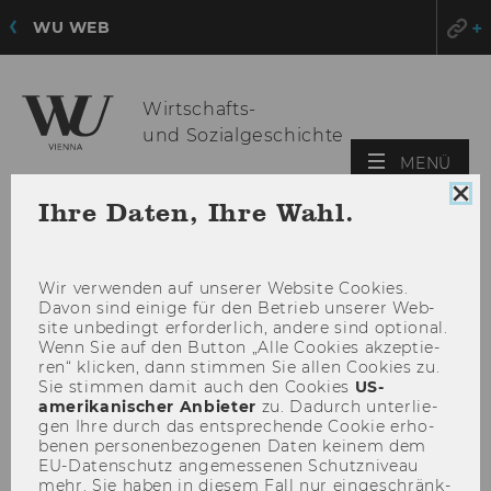
WU WEB
Wirtschafts-
und Sozialgeschichte
HAU
MENÜ
ÖFF
Coo
Ihre Daten, Ihre Wahl.
Con
sch
Wir ver­wen­den auf un­se­rer Web­site Coo­kies.
Davon sind ei­ni­ge für den Be­trieb un­se­rer Web­
site un­be­dingt er­for­der­lich, an­de­re sind op­tio­nal.
Wenn Sie auf den But­ton „Alle Coo­kies ak­zep­tie­
ren“ kli­cken, dann stim­men Sie allen Coo­kies zu.
Sie stim­men damit auch den Coo­kies
US-​
amerikanischer An­bie­ter
zu. Da­durch un­ter­lie­
gen Ihre durch das ent­spre­chen­de Coo­kie er­ho­
be­nen per­so­nen­be­zo­ge­nen Daten kei­nem dem
EU-​Datenschutz an­ge­mes­se­nen Schutz­ni­veau
mehr. Sie haben in die­sem Fall nur ein­ge­schränk­