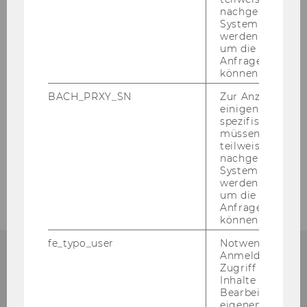
game of life where ever­y­bo­dy is ever­bo­dy's op­
nachgelagerten
po­nent and an agon or strugg­le be­co­mes more
System abgefra
than just a game.
werden. Notwen
um die Antwort 
Her­mann RAU­CHEN­SCHWANDT­NER
Anfrage zuordne
können.
is an eco­no­mist and phi­lo­so­pher. Cur­r­ent­ly he
is Head of Busi­ness De­ve­lo­p­ment & Eco­no­mics
BACH_PRXY_SN
Zur Anzeige von
at the Salz­burg Uni­ver­si­ty of Ap­p­lied Sci­en­ces.
einigen WU-
spezifischen Inh
müssen Informa
teilweise von
nachgelagerten
System abgefra
werden. Notwen
um die Antwort 
Anfrage zuordne
können.
fe_typo_user
Notwendig für d
Anmeldung und
Zugriff auf gesc
Inhalte oder zur
Institut für Wirtschafts-
Bearbeitung des
eigenen Profils.