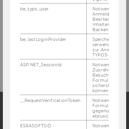
und Sozialgeschichte
be_typo_user
Notwendig für d
Anmeldung und
D4 / 3. Stock
Bearbeitung von
Welthandelsplatz 1
Inhalten im TYP
Backend.
1020
Wien
Österreich
be_lastLoginProvider
Speichert die zul
verwendete Met
Tel:
+43-1-31336-4166 / +43-1-31336-4775
zur Anmeldung f
Fax
:
+43-1-31336-904166 / +43-1-31336-
TYPO3-Backend.
904775
ASP.NET_SessionId
Notwendig, um 
E-Mail:
geschichte@wu.ac.at
Zuordnung von
Besucher zu
Formulareingab
sicherstellen zu
können.
__RequestVerificationToken
Notwendig, um 
Formulareingab
gegenüber Angri
Facebook
Instagram
Blog
abzusichern.
ESRASOFTSID
Notwendig zur