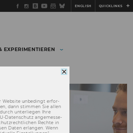
Facebook
Instagram
WU
YouTube
Newsletter
Bluesky
ENGLISH
QUICKLINKS
Blog
& EXPERIMENTIEREN
Cookie
Consent
schließen
 Web­site un­be­dingt er­for­
­cken, dann stim­men Sie allen
durch un­ter­lie­gen Ihre
EU-​Datenschutz an­ge­mes­se­
hutz­recht­li­chen Rech­te in
­sen Daten er­lan­gen. Wenn