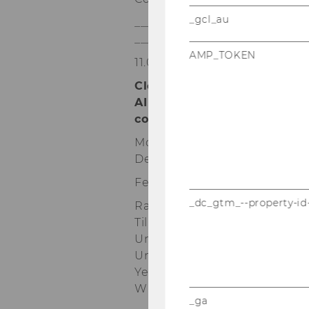
_gcl_au
_____________________________
__________
AMP_TOKEN
11.00 - 12:30
Closing
Plenary
:
Lessons
le
AI
skills
and
policy
framewo
countries
Moderated by Thérèse Zhang
Deputy Director | Higher Edu
Featured Universities:
_dc_gtm_--property-id
Ramon Llull University, Spain
Tilburg University, Netherlan
University College Cork, Irela
University of Tartu, Estonia
Yeditepe University, Turkey
WU Vienna, Austria
_ga