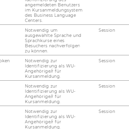
t/AI Skills
angemeldeten Benutzers
im Kursanmeldungsystem
des Business Language
Centers.
Notwendig um
Session
___________________________________________
ausgewählte Sprache und
Sprachkurse eines
Besuchers nachverfolgen
zu können.
se
of the
future
?
oken
Notwendig zur
Session
Identifizierung als WU-
ience Learning Centre
Angehörige/r für
Kursanmeldung.
___________________________________________
Notwendig zur
Session
Identifizierung als WU-
Angehörige/r für
Kursanmeldung.
Notwendig zur
Session
r 17
Identifizierung als WU-
Angehörige/r für
Kursanmeldung.