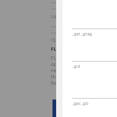
_____________________________
__________
Light Lunch
_____________________________
__________
_gat_gtag
13.30
FLAIR Erasmus+ project: P
FLAIR Erasmus+ project: Fun
opinions expressed are howev
_gid
necessarily reflect those of
the European Union nor the g
for them.
_gac_gb