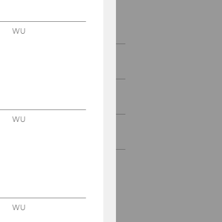
Tracks
Speakers
WU
Seamless Learning
Conference 2024
Seamless Learning
Conference 2023
WU
Seamless Learning
Conference 2022
WU