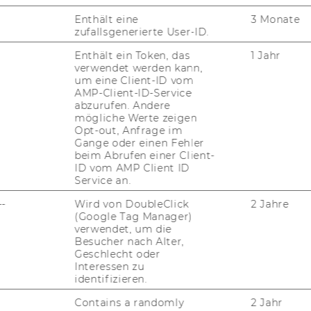
Enthält eine
3 Monate
___________________________________________
zufallsgenerierte User-ID.
Enthält ein Token, das
1 Jahr
verwendet werden kann,
um eine Client-ID vom
arned
from the
FLAIR Erasmus+ project
-
AMP-Client-ID-Service
rks
across
six
different European
abzurufen. Andere
mögliche Werte zeigen
Opt-out, Anfrage im
Gange oder einen Fehler
beim Abrufen einer Client-
cation Policy, EUA
ID vom AMP Client ID
Service an.
--
Wird von DoubleClick
2 Jahre
(Google Tag Manager)
ds
verwendet, um die
nd
Besucher nach Alter,
Geschlecht oder
Interessen zu
identifizieren.
Contains a randomly
2 Jahr