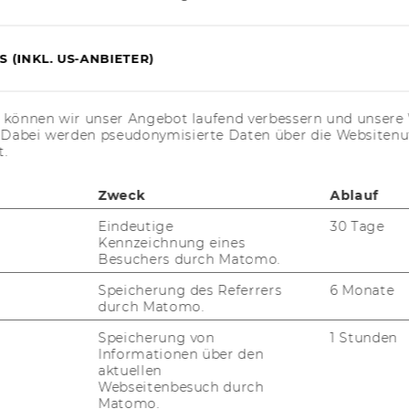
 (INKL. US-ANBIETER)
AI Assessing
s können wir unser Angebot laufend verbessern und unsere 
. Dabei werden pseudonymisierte Daten über die Website
t.
 different 'realities'
Zweck
Ablauf
Eindeutige
30 Tage
Kennzeichnung eines
t/AI Skills
Besuchers durch Matomo.
Speicherung des Referrers
6 Monate
durch Matomo.
Speicherung von
1 Stunden
___________________________________________
Informationen über den
aktuellen
Webseitenbesuch durch
Matomo.