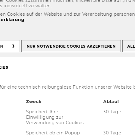
n Coo­kies zu­stim­men möch­ten, kli­cken Sie bitte auf „In­di­vi­d
n­di­vi­du­ell ver­wal­ten.
den Cookies auf der Website und zur Verarbeitung persone
erklärung
.
y
Seamless Learning Conference 2025
EN
NUR NOTWENDIGE COOKIES AKZEPTIEREN
ALL
IES
ür eine technisch reibungslose Funktion unserer Website 
Zweck
Ablauf
Speichert Ihre
30 Tage
Einwilligung zur
Verwendung von Cookies.
t aktuell nur auf Englisch verfügbar.
Speichert ob ein Popup
30 Tage