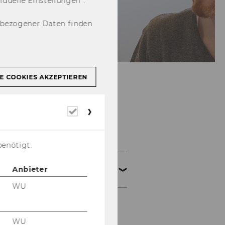
u­el­le Ein­stel­lun­gen“.
nbezogener Daten finden
E COOKIES AKZEPTIEREN
Erforderliche
Kooperationen &
Cookies
Community
benötigt.
Seamless Learning
Anbieter
Conference 2025
WU
Programme
WU