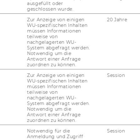
ausgefüllt oder
geschlossen wurde.
Zur Anzeige von einigen
20 Jahre
ober 16
WU-spezifischen Inhalten
müssen Informationen
teilweise von
nachgelagerten WU-
System abgefragt werden.
Education (
em
)
powered
by
AI?
Notwendig um die
Antwort einer Anfrage
zuordnen zu können.
Zur Anzeige von einigen
Session
Stifterverband, Germany
WU-spezifischen Inhalten
ck,
müssen Informationen
teilweise von
tion Lab, University of St.Gallen,
nachgelagerten WU-
System abgefragt werden.
Notwendig um die
Antwort einer Anfrage
zuordnen zu können.
t and Teaching & Learning, WU Vienna,
Notwendig für die
Session
Anmeldung und Zugriff