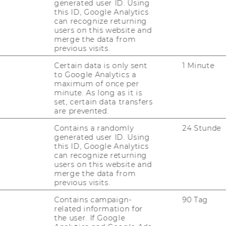
___________________________________________
generated user ID. Using
this ID, Google Analytics
can recognize returning
users on this website and
merge the data from
___________________________________________
previous visits.
Certain data is only sent
1 Minute
to Google Analytics a
maximum of once per
minute. As long as it is
artner Meeting
(by invitation only)
set, certain data transfers
are prevented.
ded by the European Union. Views and
er those of the author(s) only and do not
Contains a randomly
24 Stunde
 the European Union or OeAD-GmbH. Neither
generated user ID. Using
this ID, Google Analytics
ranting authority can be held responsible
can recognize returning
users on this website and
merge the data from
previous visits.
Contains campaign-
90 Tag
related information for
the user. If Google