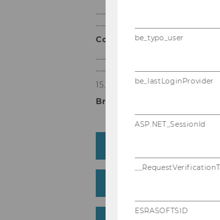
_____________________________
__________
be_typo_user
Coffee Break
_____________________________
__________
be_lastLoginProvider
15.00 - 16.30
Breakout
Sessions
ASP.NET_SessionId
Track 1: Assessing AI/
__RequestVerification
Track 2: Learning across
ESRASOFTSID