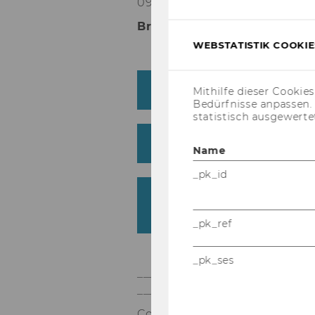
09.00 - 10.30
Breakout Sessions
WEBSTATISTIK COOKIES
Track 1: Assessing AI/
Mithilfe dieser Cookie
Bedürfnisse anpassen
statistisch ausgewerte
Track 2: Learning across
Name
_pk_id
Track 3: AI Skills Defici
Development
_pk_ref
_pk_ses
_____________________________
__________
Coffee Break