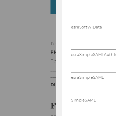
Track 3: AI Skills Defici
Development
esraSoftWiData
_____________________________
__________
17.00 - 18.00
Plenary
ShowCase
: A
glimp
esraSimpleSAMLAuthT
Powered by WU Future Exper
_____________________________
__________
esraSimpleSAML
Dinner & Drinks
SimpleSAML
Friday, Octobe