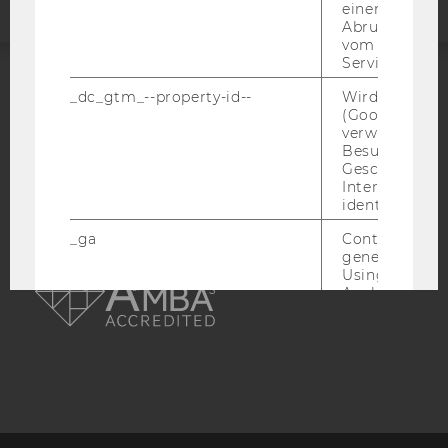
einen Fehler 
Abrufen einer
vom AMP Clie
Service an.
_dc_gtm_--property-id--
Wird von Dou
ACCREDITED BY:
(Google Tag 
verwendet, u
EQUIS
AACSB
Besucher nach
Geschlecht o
Interessen zu
identifizieren.
_ga
Contains a r
AMBA
generated use
Using this ID
Analytics can
returning use
website and 
data from pre
visits.
_gat_gtag
Certain data i
sent to Googl
Analytics a 