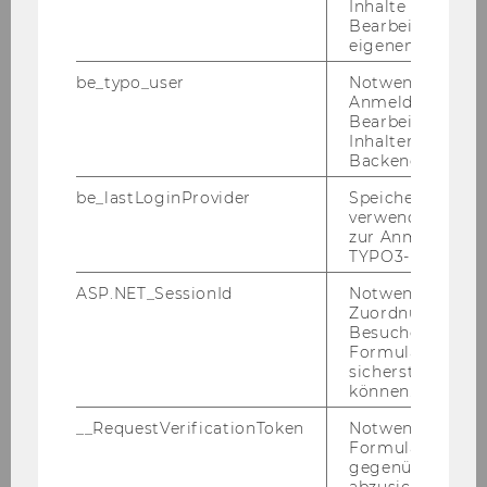
Inhalte oder zur
Stand­ort
Bearbeitung des
eigenen Profils.
be_typo_user
Notwendig für d
Anmeldung und
Öff­nungs­zei­ten
Bearbeitung von
Inhalten im TYP
Backend.
Aus­stat­tung
be_lastLoginProvider
Speichert die zul
verwendete Met
zur Anmeldung f
TYPO3-Backend.
Bu­chung der FLEX Räume
ASP.NET_SessionId
Notwendig, um 
Zuordnung von
Besucher zu
Formulareingab
sicherstellen zu
können.
Future Learning Experience Center
__RequestVerificationToken
Notwendig, um 
Formulareingab
gegenüber Angri