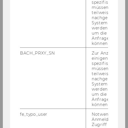
spezifischen Inh
müssen Informa
teilweise von
nachgelagerten
System abgefra
werden. Notwen
um die Antwort 
Anfrage zuordne
können.
BACH_PRXY_SN
Zur Anzeige von
einigen WU-
Diese vir­tu­el­le Tour führt Sie in­ter­ak­tiv durch
spezifischen Inh
die Räum­lich­kei­ten des FLEX Cen­ters. Er­kun­
müssen Informa
den Sie be­reits vorab das FLEX Video Stu­dio,
teilweise von
nachgelagerten
FLEX Audio Stu­dio und das FLEX Lab.
System abgefra
werden. Notwen
um die Antwort 
Sie möch­ten In­for­ma­tio­nen
Anfrage zuordne
können.
zu...
fe_typo_user
Notwendig für d
Anmeldung und
Zugriff auf gesc