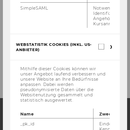
SimpleSAML
Notwendig zur
Kooperationen & Community
Identifizierung 
Angehörige/r für
Kursanmeldung.
Termine
Kontakt
WEBSTATISTIK COOKIES (INKL. US-
Webstatis
ANBIETER)
Cookies
(inkl.
US-
Anbieter)
Mithilfe dieser Cookies können wir
unser Angebot laufend verbessern und
unsere Website an Ihre Bedürfnisse
anpassen. Dabei werden
pseudonymisierte Daten über die
Websitenutzung gesammelt und
statistisch ausgewertet.
Name
Zweck
Facebook
Instagram
Blog
_pk_id
Eindeutige
Kennzeichnun