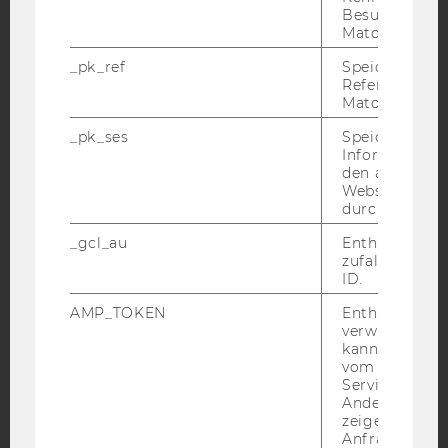
Besuchers du
Matomo.
YouTube
Newsletter
Bluesky
_pk_ref
Speicherung 
Referrers dur
Matomo.
_pk_ses
Speicherung 
Informatione
IMPRESSUM
den aktuellen
Webseitenbe
BARRIEREFREIHEITSERKLÄRUNG WEBSEITE
durch Matom
DATENSCHUTZERKLÄRUNG
_gcl_au
Enthält eine
DATENSCHUTZERKLÄRUNG SOCIAL MEDIA
zufallsgenerie
ID.
DATENSCHUTZERKLÄRUNG
STUDIENBEWERBER*INNEN UND STUDIERENDE
AMP_TOKEN
Enthält ein To
verwendet we
COOKIE EINSTELLUNGEN
kann, um eine
vom AMP-Clie
Barrierefreiheitserklärung
Service abzur
Andere mögli
Webseite
zeigen Opt-ou
Anfrage im G