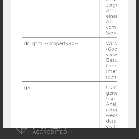
zeigen Opt-ou
Anfrage im G
Barrierefreiheitserklärung
einen Fehler 
Webseite
Abrufen einer
vom AMP Clie
Service an.
_dc_gtm_--property-id--
Wird von Dou
(Google Tag 
verwendet, u
Besucher nach
ACCREDITED BY:
Geschlecht o
Interessen zu
EQUIS
AACSB
identifizieren.
_ga
Contains a r
generated use
Using this ID
Analytics can
returning use
AMBA
website and 
data from pre
visits.
_gat_gtag
Certain data i