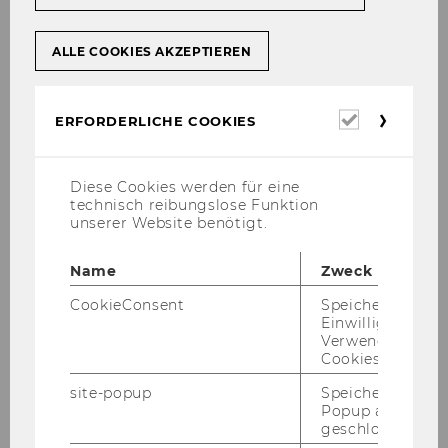
ALLE COOKIES AKZEPTIEREN
Erforderl
ERFORDERLICHE COOKIES
Cookies
Diese Cookies werden für eine
technisch reibungslose Funktion
unserer Website benötigt.
Name
Zweck
Die Stär­ken vir­tu­el­ler Lehr- und Lern­räu­me
CookieConsent
Speichert Ihre
sind:
Einwilligung zur
Verwendung vo
Cookies.
Die
ge­mein­sa­me syn­chro­ne Prä­senz
im vir­tu­el­len Raum und das da­durch ge­
site-popup
Speichert ob ein
för­der­te Ge­mein­schafts­ge­fühl
Popup ausgefüll
geschlossen wur
Die
In­ter­ak­ti­on
und
Ak­ti­vi­tät
, d. h. die