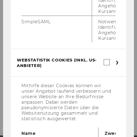
Identifizierung 
Angehörige/r für
Kursanmeldung.
Über das FLEX Center
SimpleSAML
Notwendig zur
Identifizierung 
Skills Development & Consulting
Angehörige/r für
Kursanmeldung.
Kooperationen & Community
Termine
WEBSTATISTIK COOKIES (INKL. US-
Webstatis
ANBIETER)
Cookies
(inkl.
Kontakt
US-
Anbieter)
Mithilfe dieser Cookies können wir
unser Angebot laufend verbessern und
unsere Website an Ihre Bedürfnisse
anpassen. Dabei werden
pseudonymisierte Daten über die
Websitenutzung gesammelt und
statistisch ausgewertet.
Name
Zweck