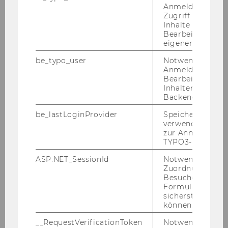
Anmeldung und
Zugriff auf gesc
Inhalte oder zur
Bearbeitung des
eigenen Profils.
be_typo_user
Notwendig für d
Anmeldung und
Bearbeitung von
Inhalten im TYP
Backend.
be_lastLoginProvider
Speichert die zul
1
/4
verwendete Met
zur Anmeldung f
TYPO3-Backend.
Kon­tak­tie­ren
Sie uns, um die vir­tu­el­len Lehr-
ASP.NET_SessionId
Notwendig, um 
und Lern­räu­me im FLEX Lab ken­nen­zu­ler­nen
Zuordnung von
und mög­li­che ei­ge­ne Ein­satz­sze­na­ri­en zu be­
Besucher zu
Formulareingab
spre­chen!
sicherstellen zu
können.
__RequestVerificationToken
Notwendig, um 