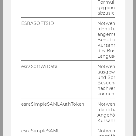
Formulareingab
gegenüber Angri
abzusichern.
Future Learning Experience Center
ESRASOFTSID
Notwendig zur
Identifizierung 
angemeldeten
Übersicht
Benutzers im
Kursanmeldung
des Business
Videoproduktion
Language Center
esraSoftWiData
Notwendig um
Audioproduktion
ausgewählte Sp
und Sprachkurse
Besuchers
Innovation & Experimentieren
nachverfolgen z
können.
360° Szenarien
esraSimpleSAMLAuthToken
Notwendig zur
Identifizierung 
Angehörige/r für
Virtuelles Rhetoriktraining
Kursanmeldung.
Virtuelle Lehr- und Lernräume
esraSimpleSAML
Notwendig zur