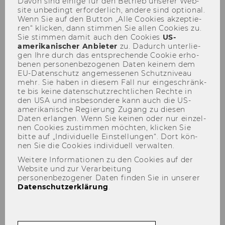
Davon sind ei­ni­ge für den Be­trieb un­se­rer Web­
site un­be­dingt er­for­der­lich, an­de­re sind op­tio­nal.
Wenn Sie auf den But­ton „Alle Coo­kies ak­zep­tie­
ren“ kli­cken, dann stim­men Sie allen Coo­kies zu.
Sie stim­men damit auch den Coo­kies
US-​
Tracks
amerikanischer An­bie­ter
zu. Da­durch un­ter­lie­
gen Ihre durch das ent­spre­chen­de Coo­kie er­ho­
be­nen per­so­nen­be­zo­ge­nen Daten kei­nem dem
EU-​Datenschutz an­ge­mes­se­nen Schutz­ni­veau
mehr. Sie haben in die­sem Fall nur ein­ge­schränk­
te bis keine da­ten­schutz­recht­li­chen Rech­te in
den USA und ins­be­son­de­re kann auch die US-​
amerikanische Re­gie­rung Zu­gang zu die­sen
Der Inhalt dieser Seite ist aktuell nur auf
Daten er­lan­gen. Wenn Sie kei­nen oder nur ein­zel­
Englisch verfügbar.
nen Coo­kies zu­stim­men möch­ten, kli­cken Sie
bitte auf „In­di­vi­du­el­le Ein­stel­lun­gen“. Dort kön­
nen Sie die Coo­kies in­di­vi­du­ell ver­wal­ten.
Weitere Informationen zu den Cookies auf der
Track 1: Assessing AI/AI
Website und zur Verarbeitung
personenbezogener Daten finden Sie in unserer
Assessing
Datenschutzerklärung
.