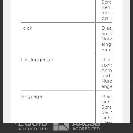
Sprache, Regi
Benutzernam
DATENSCHUTZERKLÄRUNG SOCIAL MEDIA
Interaktionsd
DATENSCHUTZERKLÄRUNG
der Nutzer*in
STUDIENBEWERBER*INNEN UND STUDIERENDE
_clck
Dieses Cooki
COOKIE EINSTELLUNGEN
ermöglicht di
Nutzung des
eingebettete
Barrierefreiheitserklärung
Video Players
Webseite
has_logged_in
Dieses Cooki
speichert
Anmeldeinfo
und ob sich de
Nutzer*in jem
angemeldet h
ACCREDITED BY:
language
Dieses Cooki
sich die
Spracheinstel
EQUIS
AACSB
der Nutzer*in
sichergestellt
Vimeo in der
Nutzer ausge