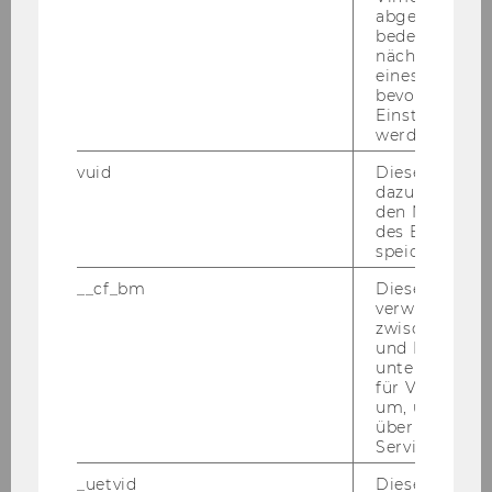
abgespielt wi
bedeutet, das
nächsten Ans
eines Vimeo-V
Kooperationen & Community
bevorzugten
Einstellungen
werden.
vuid
Dieser Cookie
Seamless Learning Conference 2025
dazu eingeset
den Nutzungs
des Benutzers
Programme
speichern.
__cf_bm
Dieses Cookie
Tracks
verwendet, u
zwischen Men
Speakers
und Bots zu
unterscheiden.
für Vimeo no
um, um gülti
Seamless Learning Conference 2024
über die Nutz
Service zu s
Seamless Learning Conference 2023
_uetvid
Dieses Cookie