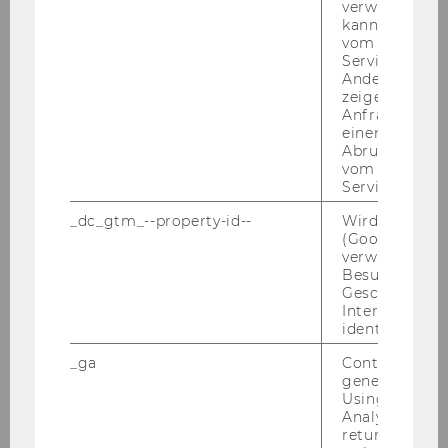
verwendet we
The rapid rise of AI in society and
kann, um eine
education has revealed a significant
vom AMP-Clie
Service abzur
skills gap - not only among students,
Andere mögli
but also among educators. While
zeigen Opt-ou
several competence frameworks define
Anfrage im G
einen Fehler 
what AI literacy entails, practical and
Abrufen einer
scalable approaches to developing
vom AMP Clie
these skills across disciplines remain
Service an.
limited. This track explores how AI
_dc_gtm_--property-id--
Wird von Dou
competences can be meaningfully
(Google Tag 
verwendet, u
fostered in higher education - for both
Besucher nach
learners and teachers.
Geschlecht o
Interessen zu
Track Chairs:
identifizieren.
Hedda Guggenberger, Teaching and
_ga
Contains a r
Learning Development, WU Vienna
generated use
Using this ID
Verena Schwägerl-Melchior, Teaching
Analytics can
Academy, Graz University of Technology
returning use