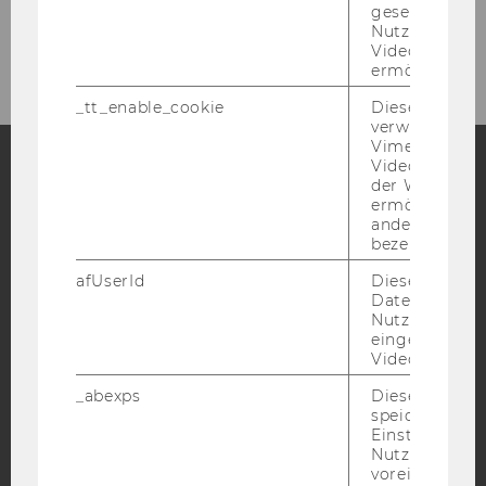
gesetzt, um d
Seamless Learning Conference 2022
Nutzung des 
Videoplayers 
ermöglichen
_tt_enable_cookie
Dieses Cookie
verwendet, u
Vimeo-
Videoeinbett
der WU-Websi
Facebook
Instagram
Blog
ermöglichen 
andere nicht 
bezeichnete 
afUserId
Dieses Cooki
YouTube
Newsletter
Bluesky
Daten von
Nutzer*innen,
eingebettete
Videos intera
_abexps
Dieses Cooki
speichert get
IMPRESSUM
Einstellungen
BARRIEREFREIHEITSERKLÄRUNG WEBSEITE
Nutzer*in, zB.
voreingestell
DATENSCHUTZERKLÄRUNG