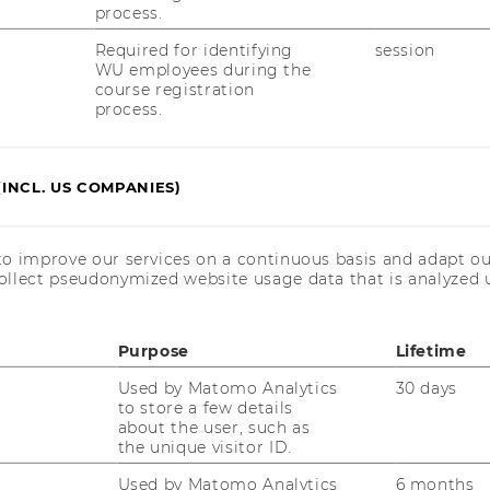
gabe sieht Jonathan in der
process.
contents.
Required for identifying
session
WU employees during the
ch bei Jonathan Hörnig für den
course registration
euen uns auf eine Fortsetzung der
process.
m nächsten Sommersemester.
(INCL. US COMPANIES)
to improve our services on a continuous basis and adapt ou
ollect pseudonymized website usage data that is analyzed u
Purpose
Lifetime
Used by Matomo Analytics
30 days
Department of Marketing
to store a few details
about the user, such as
Building D2, Entrance A, 1st and
the unique visitor ID.
2nd floor
Used by Matomo Analytics
6 months