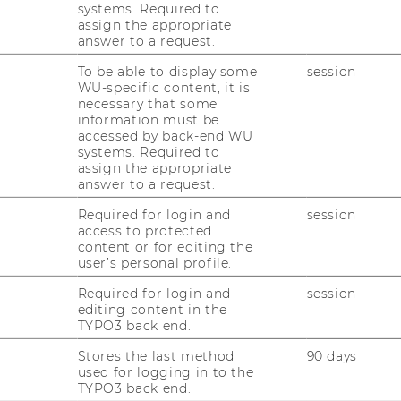
systems. Required to
assign the appropriate
ir Jonathan Hörnig, Verantwortlicher für
answer to a request.
zquartier Wien (TQW), als Gast in unserem
To be able to display some
session
Across Industries“ zum Thema
WU-specific content, it is
keting“ begrüßen.
necessary that some
information must be
eht sich als eines der maßgebenden
accessed by back-end WU
2001 auf Initiative der lokalen Szene
systems. Required to
assign the appropriate
ndort mit drei Studios im Wiener
answer to a request.
lsaison Oktober bis Juli werden
eich Choreographie, zeitgenössischer Tanz
Required for login and
session
access to protected
.
content or for editing the
user’s personal profile.
abe analysierte eine Gruppe ausgewählte
W, wozu u.a. Instagram, Facebook, die
Required for login and
session
 das TQW Magazin & Programmheft zählen.
editing content in the
TYPO3 back end.
en die Ergebnisse ihrer quantitativen und
des Social Media-Auftritts und
Stores the last method
90 days
ken, die u.a. in einer aktiven Präsenz auf
used for logging in to the
TYPO3 back end.
gen, einem guten Follower Stamm, einem