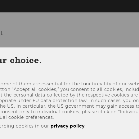
t
TEAM
TEACHING
RESEARCH
BUSI
ur choice.
ome of them are essential for the functionality of our webs
utton “Accept all cookies,” you consent to all cookies, incl
t the personal data collected by the respective cookies are
riate under EU data protection law. In such cases, you onl
 the US. In particular, the US government may gain access t
 consent only to individual cookies, please click on “Individua
ual cookie preferences.
arding cookies in our
privacy policy
.