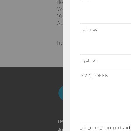
floor
Welthandelsplatz 1
1020
Vienna
Austria
_pk_ses
https://www.wu.ac.at/en/mm
_gcl_au
AMP_TOKEN
Facebook
Instagram
Blog
Yo
IMPRINT
_dc_gtm_--property-id
ACCESSABILITY STATEMENT