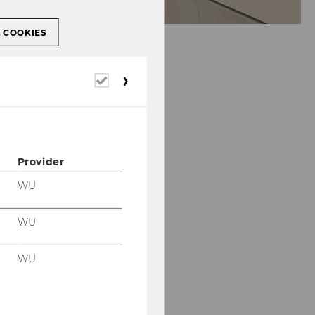
L COOKIES
Required
cookies
Provider
WU
WU
WU