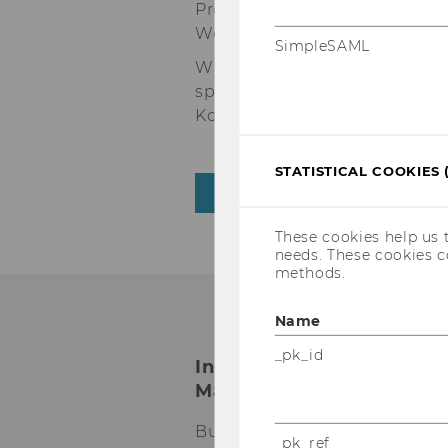
Programme. Eine zentrale Auf
Weiterentwicklung des Video
SimpleSAML
Wir bedanken uns sehr herzli
spannenden Austausch und fr
Kooperation mit dem TQW i
STATISTICAL COOKIES 
BACK TO OVERVIEW
These cookies help us 
needs. These cookies c
methods.
Name
_pk_id
Institute for Marketing
Management
Building D2, Entrance A, 1st
_pk_ref