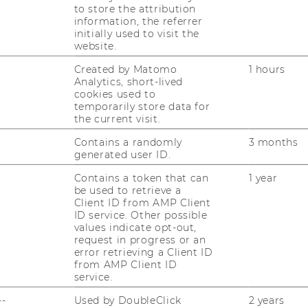
Welthandelsplatz 1
to store the attribution
information, the referrer
1020
Vienna
initially used to visit the
Austria
website.
Created by Matomo
1 hours
Analytics, short-lived
https://www.wu.ac.at/en/marketing
cookies used to
temporarily store data for
the current visit.
Contains a randomly
3 months
generated user ID.
Contains a token that can
1 year
be used to retrieve a
Client ID from AMP Client
uTube
Newsletter
Bluesky
ACCREDITED B
ID service. Other possible
values indicate opt-out,
EQUIS
AAC
request in progress or an
error retrieving a Client ID
from AMP Client ID
service.
--
Used by DoubleClick
2 years