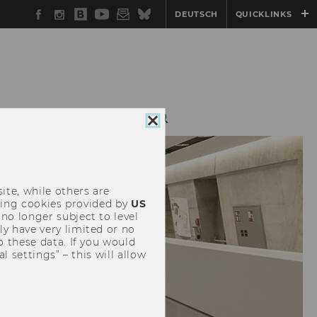
Facebook
Instagram
WU
YouTube
Newsletter
Bluesky
DEUTSCH
QUICKLINKS
Blog
NESS COOPERATIONS
Close
cookie
consent
ite, while others are
uding cookies provided by
US
 no longer subject to level
y have very limited or no
o these data. If you would
l settings” – this will allow