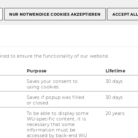
NUR NOTWENDIGE COOKIES AKZEPTIEREN
ACCEPT AL
r Jonathan Hörnig
 for Marketing in
red to ensure the functionality of our website.
Purpose
Lifetime
Saves your consent to
30 days
using cookies.
Saves if popup was filled
30 days
or closed.
To be able to display some
20 years
WU-specific content, it is
necessary that some
information must be
accessed by back-end WU