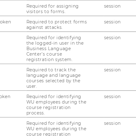
gelmäßigen Beiträgen, die mit Bildern
Required for assigning
session
visitors to forms.
ei den Schwächen fiel der inaktive Twitter
nge Interaktion mit den Usern auf. Bei den
Token
Required to protect forms
session
r besseren Ansprache der jungen
against attacks.
ung der Interaktion, z.B. durch
Required for identifying
session
en in Stories und eine Zusammenarbeit
the logged-in user in the
, die viele Follower unter den jüngeren
Business Language
Center’s course
Die Gruppenpräsentation wurde von
registration system.
sehr gelobt und die Studierenden bekamen
Required to track the
session
re Analysen und die Umsetzbarkeit ihrer
language and language
courses selected by the
user.
nd von Jonathan Hörnig vorgestellte
innen, die mit 67% weiblich sind und über
oken
Required for identifying
session
WU employees during the
 Bildungsgrad verfügen. Bei der Frage der
course registration
than die Herausforderung einer räumlichen
process.
 zu anderen Institutionen. Jonathan gab
Required for identifying
session
ingplanung und Planungslogik dieses
WU employees during the
nderheit der wöchentlich wechselnden
course registration