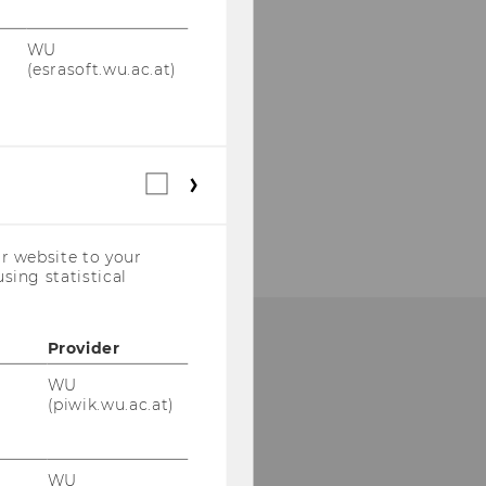
WU
(esrasoft.wu.ac.at)
Statistical
cookies
(incl.
US
r website to your
Companies)
sing statistical
Provider
WU
(piwik.wu.ac.at)
WU