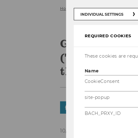
Home
News Details MM
INDIVIDUAL SETTINGS
REQUIRED COOKIES
Guestspeake
(TQW): “Role
These cookies are requi
the Arts”
Name
CookieConsent
site-popup
SHARE
SHARE
BACH_PRXY_ID
10/11/2023