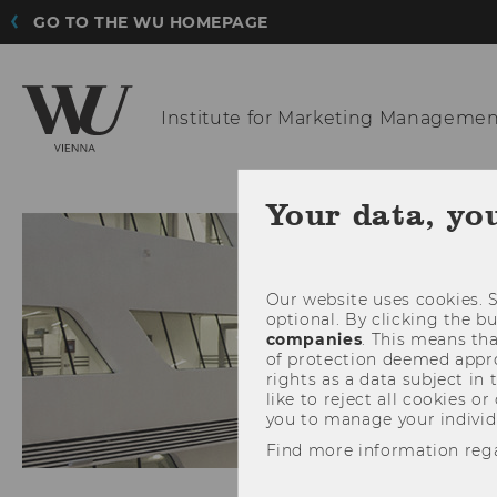
GO TO THE WU HOMEPAGE
Institute for
Marketing Managemen
Your data, yo
Our website uses cookies. S
optional. By clicking the b
companies
. This means tha
of protection deemed approp
rights as a data subject in
like to reject all cookies or
you to manage your individ
Find more information reg