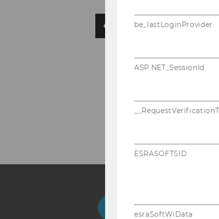
be_lastLoginProvider
ASP.NET_SessionId
__RequestVerification
ESRASOFTSID
Facebook
Instagram
Blog
Yo
esraSoftWiData