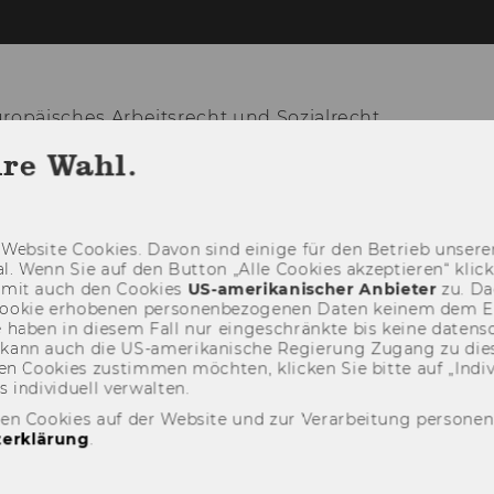
ropäisches Arbeitsrecht und Sozialrecht
hre Wahl.
WS
KONTAKT
PERSONAL
LEHRE
Web­site Coo­kies. Davon sind ei­ni­ge für den Be­trieb un­se­rer
­nal. Wenn Sie auf den But­ton „Alle Coo­kies ak­zep­tie­ren“ kli
damit auch den Coo­kies
US-​amerikanischer An­bie­ter
zu. Da­
oo­kie er­ho­be­nen per­so­nen­be­zo­ge­nen Daten kei­nem dem 
haben in die­sem Fall nur ein­ge­schränk­te bis keine da­ten­sc
e kann auch die US-​amerikanische Re­gie­rung Zu­gang zu die
n Coo­kies zu­stim­men möch­ten, kli­cken Sie bitte auf „In­di­vi­d
n­di­vi­du­ell ver­wal­ten.
den Cookies auf der Website und zur Verarbeitung persone
erklärung
.