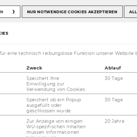
EN
NUR NOTWENDIGE COOKIES AKZEPTIEREN
ALL
ene Veranstaltungen
rhold
IES
ür eine technisch reibungslose Funktion unserer Website 
. Geburtstag Prof.
Zweck
Ablauf
Speichert Ihre
30 Tage
Einwilligung zur
Verwendung von Cookies.
Speichert ob ein Popup
30 Tage
ausgefüllt oder
geschlossen wurde.
 Fest­saal ein Sym­po­si­on an­läss­lich des 65.
. Dr. Franz Mar­hold, Vor­stand des In­sti­tuts
Zur Anzeige von einigen
20 Jahre
WU-spezifischen Inhalten
­päi­sches Ar­beits­recht und So­zi­al­recht,
müssen Informationen
waren der Ein­la­dung ge­folgt. Nach der Eu­