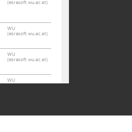
(esrasoft.wu.ac.at)
WU
(esrasoft.wu.ac.at)
WU
(esrasoft.wu.ac.at)
WU
(esrasoft.wu.ac.at)
Webstatistik
Cookies
(inkl.
US-