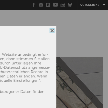
Facebook
Instagram
WU
YouTube
Newsletter
Bluesky
QUICKLINKS
Blog
Cookie
Consent
FORSCHUNG
schließen
 Web­site un­be­dingt er­for­
­cken, dann stim­men Sie allen
durch un­ter­lie­gen Ihre
EU-​Datenschutz an­ge­mes­se­
hutz­recht­li­chen Rech­te in
­sen Daten er­lan­gen. Wenn
u­el­le Ein­stel­lun­gen“.
nbezogener Daten finden