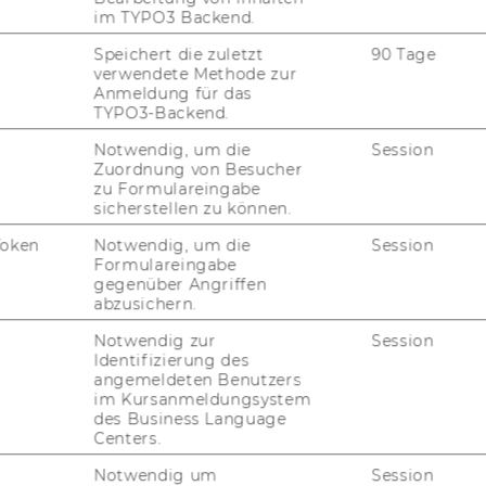
im TYPO3 Backend.
Speichert die zuletzt
90 Tage
verwendete Methode zur
Anmeldung für das
TYPO3-Backend.
Notwendig, um die
Session
Zuordnung von Besucher
zu Formulareingabe
sicherstellen zu können.
1
/5
Token
Notwendig, um die
Session
Formulareingabe
gegenüber Angriffen
abzusichern.
Notwendig zur
Session
Identifizierung des
angemeldeten Benutzers
im Kursanmeldungsystem
des Business Language
Centers.
uTube
Newsletter
Bluesky
ACCREDITED B
Notwendig um
Session
EQUIS
AAC