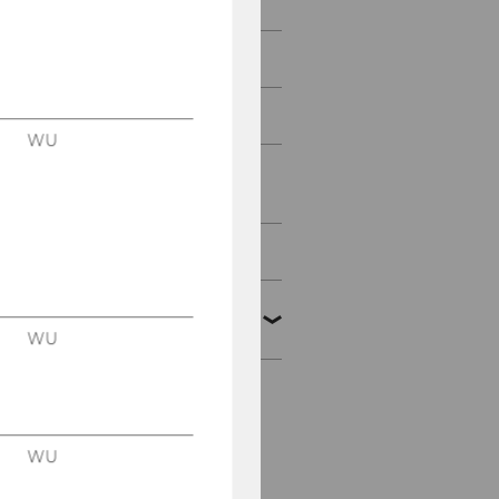
1. Sozialrechtstag 2025
2.Sozialrechtstag 2026
KI-Tagung
WU
Symposion
Entgelttransparenz
Moot Court
Vergangene
Veranstaltungen
WU
Abschiedsvorlesung
Prof. Marhold
WU
Antrittsvorlesung Prof.
Auer-Mayer