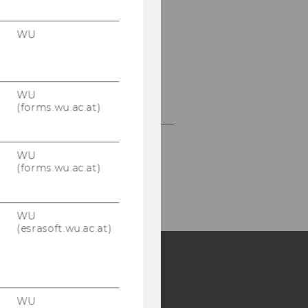
Symposion 65.
WU
Geburtstag Prof.
Marhold
Festveranstaltung - 50
WU
Jahre
(forms.wu.ac.at)
WU
(forms.wu.ac.at)
WU
(esrasoft.wu.ac.at)
Y:
WU
SB
AMBA