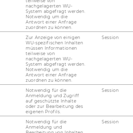
teilweise von
 von Vi­ze­rek­tor Univ.-Prof. Dr. Ha­rald Ba­
nachgelagerten WU-
System abgefragt werden.
is­sen­schafts­mi­nis­te­ri­um Mag. Elmar Pichl.
Notwendig um die
 Mar­tin Henss­ler (Uni­ver­si­tät Köln), die Lau­
Antwort einer Anfrage
s­ler (Uni­ver­si­tät Salz­burg). Die über 900
zuordnen zu können.
t mit 75 Bei­trä­gen, ver­fasst in vier Spra­chen
Zur Anzeige von einigen
Session
­schie­de­nen Län­dern, wurde Franz Mar­hold
WU-spezifischen Inhalten
of. Dr. Eli­sa­beth Brames­hu­ber (Uni­ver­si­
müssen Informationen
teilweise von
Mi­cha­el Fried­rich (Uni­ver­si­tät Graz) und Vi­
nachgelagerten WU-
Bea­trix Karl (PH Stei­er­mark und Uni­ver­si­tät
System abgefragt werden.
a­li­schen Rah­men gaben der Feier die Wie­
Notwendig um die
Antwort einer Anfrage
s Horak, Mar­tin Kubik, Tho­mas Hajek und
zuordnen zu können.
ts Obo­en­quar­tett in F Dur, KV 370, spiel­
Notwendig für die
Session
Anmeldung und Zugriff
auf geschützte Inhalte
oder zur Bearbeitung des
eigenen Profils.
Notwendig für die
Session
Anmeldung und
Bearbeitung von Inhalten