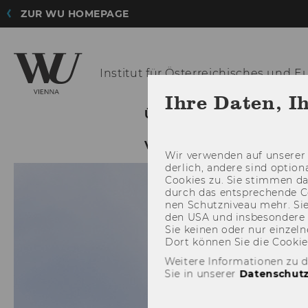
ZUR WU HOMEPAGE
Institut für Österreichisches und
Eu
Ihre Daten, I
ÜBER DAS INSTITUT
NE
VERANSTALTUNGEN
Wir ver­wen­den auf un­se­rer 
der­lich, an­de­re sind op­tio
Coo­kies zu. Sie stim­men 
durch das ent­spre­chen­de C
nen Schutz­ni­veau mehr. Sie 
den USA und ins­be­son­de­r
Sie kei­nen oder nur ein­zel­ne
Dort kön­nen Sie die Coo­kies i
Weitere Informationen zu 
Sie in unserer
Datenschutz