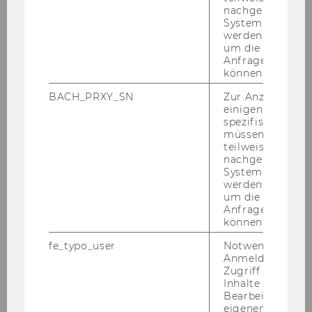
des In­sti­tuts inne.
nachgelagerten
System abgefra
Mit 1.10.2023 wurde
Univ.-Prof. Dr. Chris­toph
werden. Notwen
Kie­taibl
als Nach­fol­ger von Prof. Mar­hold an
um die Antwort 
das In­sti­tut be­ru­fen.
Anfrage zuordne
können.
BACH_PRXY_SN
Zur Anzeige von
einigen WU-
spezifischen Inh
müssen Informa
teilweise von
Institut für Österreichisches und
nachgelagerten
Europäisches Arbeitsrecht und
System abgefra
Sozialrecht
werden. Notwen
um die Antwort 
Anfrage zuordne
können.
Über das Institut
fe_typo_user
Notwendig für d
Anmeldung und
NEWS
Zugriff auf gesc
Inhalte oder zur
Bearbeitung des
Kontakt
eigenen Profils.