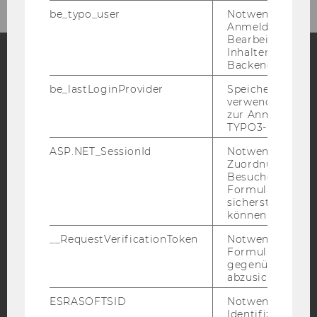
be_typo_user
Notwendig für d
Anmeldung und
Bearbeitung von
Inhalten im TYP
Backend.
Facebook
Instagram
Blog
be_lastLoginProvider
Speichert die zul
verwendete Met
zur Anmeldung f
TYPO3-Backend.
YouTube
Newsletter
Bluesky
ASP.NET_SessionId
Notwendig, um 
Zuordnung von
Besucher zu
Formulareingab
sicherstellen zu
können.
IMPRESSUM
__RequestVerificationToken
Notwendig, um 
BARRIEREFREIHEITSERKLÄRUNG WEBSEITE
Formulareingab
gegenüber Angri
DATENSCHUTZERKLÄRUNG
abzusichern.
DATENSCHUTZERKLÄRUNG SOCIAL MEDIA
ESRASOFTSID
Notwendig zur
DATENSCHUTZERKLÄRUNG
Identifizierung 