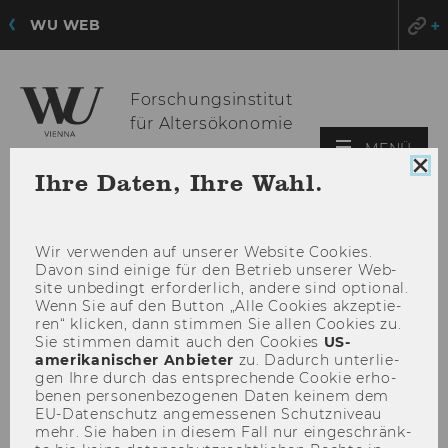
WU WEB
Forschungsinstitut
für Altersökonomie
HAU
MENÜ
ÖFF
Coo
Ihre Daten, Ihre Wahl.
Con
sch
Wir ver­wen­den auf un­se­rer Web­site Coo­kies.
Davon sind ei­ni­ge für den Be­trieb un­se­rer Web­
site un­be­dingt er­for­der­lich, an­de­re sind op­tio­nal.
Wenn Sie auf den But­ton „Alle Coo­kies ak­zep­tie­
ren“ kli­cken, dann stim­men Sie allen Coo­kies zu.
Sie stim­men damit auch den Coo­kies
US-​
amerikanischer An­bie­ter
zu. Da­durch un­ter­lie­
gen Ihre durch das ent­spre­chen­de Coo­kie er­ho­
be­nen per­so­nen­be­zo­ge­nen Daten kei­nem dem
EU-​Datenschutz an­ge­mes­se­nen Schutz­ni­veau
mehr. Sie haben in die­sem Fall nur ein­ge­schränk­