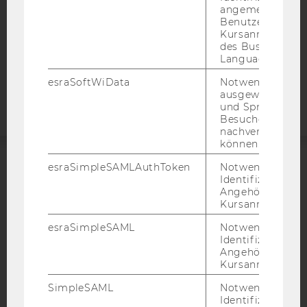
STUDIENBEWERBER*INNEN UND STUDIERENDE
angemeldeten
Benutzers im
COOKIE EINSTELLUNGEN
Kursanmeldung
des Business
Language Center
Barrierefreiheitserklärung
Webseite
esraSoftWiData
Notwendig um
ausgewählte Sp
und Sprachkurse
Besuchers
nachverfolgen z
können.
esraSimpleSAMLAuthToken
Notwendig zur
ACCREDITED BY:
Identifizierung 
Angehörige/r für
EQUIS
AACSB
Kursanmeldung.
esraSimpleSAML
Notwendig zur
Identifizierung 
Angehörige/r für
Kursanmeldung.
AMBA
SimpleSAML
Notwendig zur
Identifizierung 