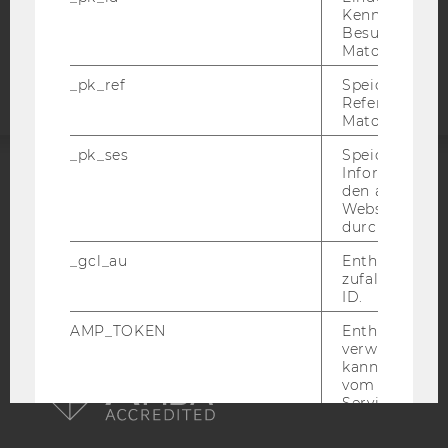
Kennzeichnun
Barrierefreiheitserklärung
Besuchers du
Matomo.
Webseite
_pk_ref
Speicherung 
Referrers dur
Matomo.
_pk_ses
Speicherung 
Informatione
den aktuellen
ACCREDITED BY:
Webseitenbe
durch Matom
EQUIS
AACSB
_gcl_au
Enthält eine
zufallsgenerie
ID.
AMP_TOKEN
Enthält ein To
AMBA
verwendet we
kann, um eine
vom AMP-Clie
Service abzur
Andere mögli
zeigen Opt-ou