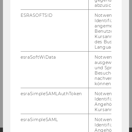
gegenüber Angri
abzusichern.
ESRASOFTSID
Notwendig zur
Identifizierung 
angemeldeten
Benutzers im
Kursanmeldung
des Business
Language Center
esraSoftWiData
Notwendig um
ausgewählte Sp
und Sprachkurse
Besuchers
nachverfolgen z
können.
ZURÜCK ZUR ÜBERSICHT
esraSimpleSAMLAuthToken
Notwendig zur
Identifizierung 
Angehörige/r für
Kursanmeldung.
esraSimpleSAML
Notwendig zur
Identifizierung 
Angehörige/r für