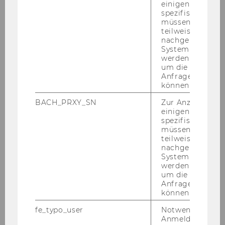
Ma­nage­ment Pro­gramm zu Gast. Flo­ri­an
einigen WU-
spezifischen Inh
Scheu­ba ging im Ge­spräch mit André Mar­ti­
müssen Informa
nuz­zi, Vor­stand des In­sti­tuts für Nach­hal­tig­
teilweise von
keits­ma­nage­ment, auf sei­nen Wer­de­gang als
nachgelagerten
System abgefra
Ka­ba­ret­tist ein und er­zähl­te aus sei­nen lang­
werden. Notwen
jäh­ri­gen Er­fah­run­gen mit Sa­ti­re und Humor. Er
um die Antwort 
bot in­ter­es­san­te Ein­bli­cke in das Hand­werk des
Anfrage zuordne
können.
Hu­mors, zeig­te die Mög­lich­kei­ten und Gren­zen
von Sa­ti­re auf und be­rich­te­te von den Aus­wir­
BACH_PRXY_SN
Zur Anzeige von
kun­gen sei­ner Pro­gram­me und Stü­cke auf sein
einigen WU-
spezifischen Inh
Pu­bli­kum und die Ge­sell­schaft. An­schlie­ßend
müssen Informa
nut­zen die zahl­rei­chen Be­su­cher, be­stehend
teilweise von
aus Stu­die­ren­den, For­sche­rIn­nen der WU
nachgelagerten
System abgefra
Wien und Nachhaltigkeits-​ExperterInnen, aus­
werden. Notwen
führ­lich die Mög­lich­keit, wei­te­re Fra­gen an Flo­
um die Antwort 
ri­an Scheu­ba zu stel­len.
Anfrage zuordne
können.
Der Vi­deo­bei­trag von WUtv über die Dis­kus­si­
fe_typo_user
Notwendig für d
on mit Flo­ri­an Scheu­ba kann unter fol­gen­dem
Anmeldung und
Link ab­ge­ru­fen wer­den:
Humor und Nach­