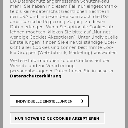
EU-​Datenschutz an­ge­mes­se­nen Schutz­ni­veau
mehr. Sie haben in die­sem Fall nur ein­ge­schränk­
te bis keine da­ten­schutz­recht­li­chen Rech­te in
den USA und ins­be­son­de­re kann auch die US-​
amerikanische Re­gie­rung Zu­gang zu die­sen
Daten er­lan­gen. Wenn Sie op­tio­na­le Coo­kies ab­
leh­nen möch­ten, kli­cken Sie bitte auf „Nur not­
wen­di­ge Coo­kies Ak­zep­tie­ren“. Unter „In­di­vi­du­el­le
Ein­stel­lun­gen“ fin­den Sie eine voll­stän­di­ge Über­
Podiumsdiskussion mit dem
sicht aller Coo­kies und kön­nen be­stimm­te Coo­
kie Grup­pen (Web­sta­tis­tik, Mar­ke­ting) aus­wäh­len.
Schauspieler und
Weitere Informationen zu den Cookies auf der
Kabarettisten Florian Scheuba
Website und zur Verarbeitung
personenbezogener Daten finden Sie in unserer
zum Thema „Humor und
Datenschutzerklärung
.
Nachhaltigkeit“
INDIVIDUELLE EINSTELLUNGEN
TEILEN
TEILEN
NUR NOTWENDIGE COOKIES AKZEPTIEREN