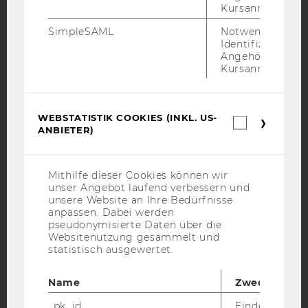
Kursanmeldung.
SimpleSAML
Notwendig zur
Facebook
Instagram
Blog
Identifizierung 
Angehörige/r für
Kursanmeldung.
YouTube
Newsletter
Bluesky
WEBSTATISTIK COOKIES (INKL. US-
Webstatis
ANBIETER)
Cookies
(inkl.
US-
Anbieter)
Mithilfe dieser Cookies können wir
IMPRESSUM
unser Angebot laufend verbessern und
BARRIEREFREIHEITSERKLÄRUNG WEBSEITE
unsere Website an Ihre Bedürfnisse
anpassen. Dabei werden
DATENSCHUTZERKLÄRUNG
pseudonymisierte Daten über die
Websitenutzung gesammelt und
DATENSCHUTZERKLÄRUNG SOCIAL MEDIA
statistisch ausgewertet.
DATENSCHUTZERKLÄRUNG
STUDIENBEWERBER*INNEN UND STUDIERENDE
Name
Zweck
COOKIE EINSTELLUNGEN
_pk_id
Eindeutige