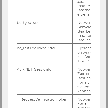
Zugriff auf gesc
hal­tig­keit – Ka­ba­ret­tist Flo­ri­an Scheu­ba zu
Inhalte oder zur
Bearbeitung des
Gast an der WU Wien
eigenen Profils.
be_typo_user
Notwendig für d
Anmeldung und
Bearbeitung von
Inhalten im TYP
Backend.
be_lastLoginProvider
Speichert die zul
verwendete Met
zur Anmeldung f
TYPO3-Backend.
ASP.NET_SessionId
Notwendig, um 
Zuordnung von
Besucher zu
Formulareingab
sicherstellen zu
können.
__RequestVerificationToken
Notwendig, um 
Formulareingab