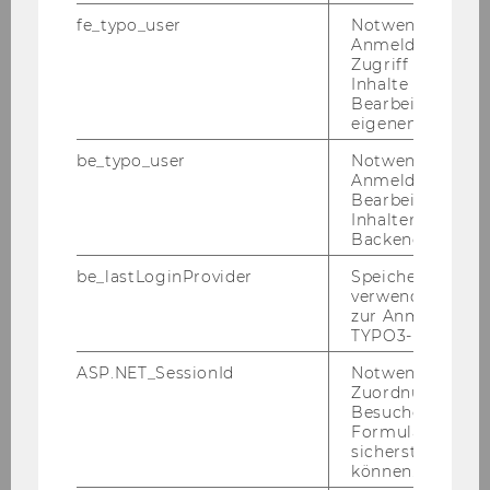
Am 20. No­vem­ber 2025 war Ha­rald Am­ber­ger
fe_typo_user
Notwendig für d
ein­ge­la­den, im Ac­coun­ting Re­se­arch Se­mi­nar
Anmeldung und
an der Eras­mus Uni­ver­si­tät Rot­ter­dam einen
Zugriff auf gesc
Inhalte oder zur
Vor­trag zu hal­ten. Im Rah­men des Se­mi­nars
Bearbeitung des
prä­sen­tier­te er ein ak­tu­el­les…
eigenen Profils.
be_typo_user
Notwendig für d
Anmeldung und
11. November 2025
Bearbeitung von
Teilnahme von Harald Amberger am
Inhalten im TYP
DiRECT Policy Workshop der
Backend.
Europäischen Kommission
be_lastLoginProvider
Speichert die zul
Ha­rald Am­ber­ger nahm Ende Ok­to­ber als Ex­
verwendete Met
zur Anmeldung f
per­te am Ex­pert Panel „Re­flec­tions on the Di­
TYPO3-Backend.
RECT Model and Po­li­cy Im­pli­ca­ti­ons“ im Rah­
men des Di­RECT Po­li­cy Work­shops der Eu­ro­
ASP.NET_SessionId
Notwendig, um 
Zuordnung von
päi­schen Kom­mis­si­on in Brüs­sel…
Besucher zu
Formulareingab
sicherstellen zu
10. November 2025
können.