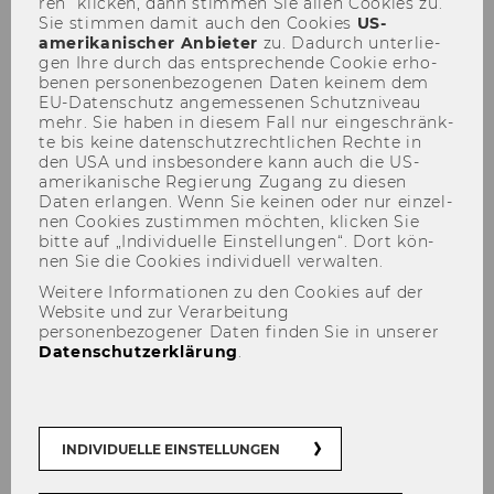
ren“ kli­cken, dann stim­men Sie allen Coo­kies zu.
Sie stim­men damit auch den Coo­kies
US-​
amerikanischer An­bie­ter
zu. Da­durch un­ter­lie­
gen Ihre durch das ent­spre­chen­de Coo­kie er­ho­
be­nen per­so­nen­be­zo­ge­nen Daten kei­nem dem
EU-​Datenschutz an­ge­mes­se­nen Schutz­ni­veau
mehr. Sie haben in die­sem Fall nur ein­ge­schränk­
te bis keine da­ten­schutz­recht­li­chen Rech­te in
den USA und ins­be­son­de­re kann auch die US-​
amerikanische Re­gie­rung Zu­gang zu die­sen
Daten er­lan­gen. Wenn Sie kei­nen oder nur ein­zel­
Veranstaltungen
nen Coo­kies zu­stim­men möch­ten, kli­cken Sie
bitte auf „In­di­vi­du­el­le Ein­stel­lun­gen“. Dort kön­
nen Sie die Coo­kies in­di­vi­du­ell ver­wal­ten.
Weitere Informationen zu den Cookies auf der
Website und zur Verarbeitung
04. März 2026
personenbezogener Daten finden Sie in unserer
Rückschau: Kick-Off X PwC für die
Datenschutzerklärung
.
Kohorte SS 26
Auf­takt­ver­an­stal­tung der neuen Bachelor-​
Kohorte in der Spe­zia­li­sie­rung "Rech­nungs­le­
INDIVIDUELLE EINSTELLUNGEN
gung & Steu­er­leh­re"