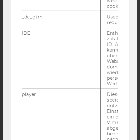
website read 
cookie.
Facebook
Instagram
Blog
_dc_gtm
Used to throt
request rate.
IDE
Enthält eine
zufallsgenerie
YouTube
Newsletter
Bluesky
ID. Anhand di
kann Google 
über verschie
Websites
domainübergr
wiedererkenn
IMPRESSUM
personalisiert
Werbung auss
BARRIEREFREIHEITSERKLÄRUNG WEBSEITE
player
Dieses Cooki
DATENSCHUTZERKLÄRUNG
speichert
nutzerspezifi
DATENSCHUTZERKLÄRUNG SOCIAL MEDIA
Einstellungen
DATENSCHUTZERKLÄRUNG
ein eingebett
STUDIENBEWERBER*INNEN UND STUDIERENDE
Vimeo-Video
abgespielt wi
COOKIE EINSTELLUNGEN
bedeutet, das
nächsten Ans