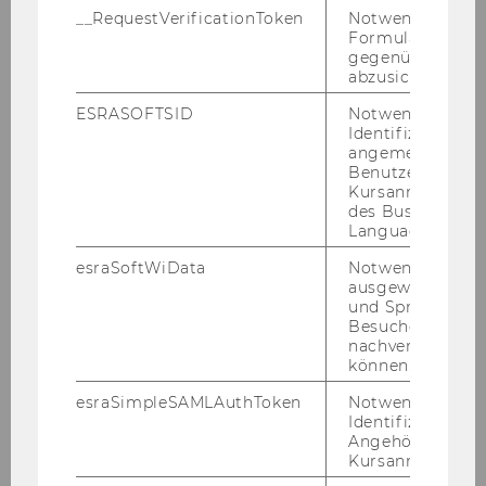
NTA 2026 Annual Conference
__RequestVerificationToken
Notwendig, um 
Bos­ton, MA
Formulareingab
gegenüber Angri
abzusichern.
03. November 2025
ESRASOFTSID
Notwendig zur
Bewerben Sie sich für das Doctoral
Identifizierung 
Program in International Business
angemeldeten
Benutzers im
Taxation (DIBT)
Kursanmeldung
Be­wer­bun­gen von 1. No­vem­ber 2025 bis 15. Fe­
des Business
Language Center
bru­ar 2026
esraSoftWiData
Notwendig um
ausgewählte Sp
und Sprachkurse
Besuchers
nachverfolgen z
können.
esraSimpleSAMLAuthToken
Notwendig zur
Identifizierung 
Angehörige/r für
Kursanmeldung.