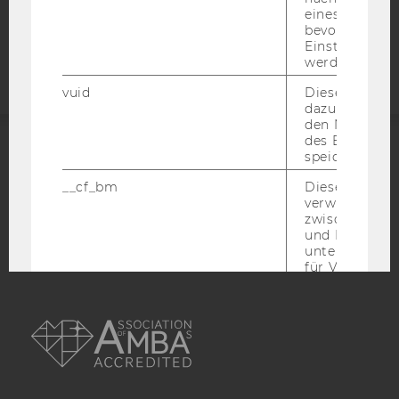
eines Vimeo-V
Barrierefreiheitserklärung
bevorzugten
Webseite
Einstellungen
werden.
vuid
Dieser Cookie
dazu eingeset
den Nutzungs
des Benutzers
speichern.
ACCREDITED BY:
__cf_bm
Dieses Cookie
EQUIS
AACSB
verwendet, u
zwischen Men
und Bots zu
unterscheiden.
für Vimeo no
um, um gülti
über die Nutz
AMBA
Service zu s
_uetvid
Dieses Cookie
gesetzt, um d
Nutzung des 
Videoplayers 