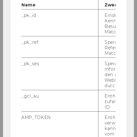
Forschung
Name
Zweck
_pk_id
Eindeutige
Lehre
Kennzeichnun
Besuchers du
Matomo.
Medienberichte
_pk_ref
Speicherung 
Referrers dur
Events
Matomo.
_pk_ses
Speicherung 
Service
Informatione
den aktuellen
Webseitenbe
durch Matom
Unsere Social Media Kanäle
_gcl_au
Enthält eine
LinkedIn
zufallsgenerie
ID.
AMP_TOKEN
Enthält ein To
verwendet we
kann, um eine
vom AMP-Clie