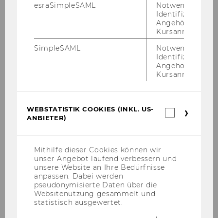
esraSimpleSAML
Notwendig zur
Identifizierung 
Abteilung für Betriebswirtschaftliche
Angehörige/r für
Kursanmeldung.
Steuerlehre
SimpleSAML
Notwendig zur
Identifizierung 
Angehörige/r für
Aktuelles
Kursanmeldung.
Publikationen
WEBSTATISTIK COOKIES (INKL. US-
Webstatis
ANBIETER)
Cookies
Jobs
(inkl.
US-
Medienberichte
Anbieter)
Mithilfe dieser Cookies können wir
unser Angebot laufend verbessern und
Veranstaltungen
unsere Website an Ihre Bedürfnisse
anpassen. Dabei werden
pseudonymisierte Daten über die
Websitenutzung gesammelt und
Abteilung
statistisch ausgewertet.