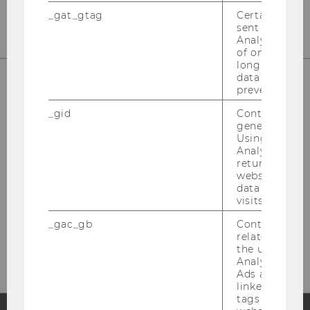
E-Mail:
steuerlehre@wu.ac.at
_gat_gtag
Certain data i
sent to Googl
Analytics a 
of once per m
long as it is s
data transfers
prevented.
UNSERE SOCIAL MEDIA KANÄLE
_gid
Contains a r
generated use
Using this ID
Analytics can
returning use
LinkedIn
website and 
data from pre
visits.
_gac_gb
Contains cam
related infor
the user. If G
Analytics and
Ads accounts 
linked, the co
tags on the G