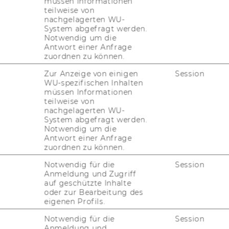
müssen Informationen
teilweise von
nachgelagerten WU-
System abgefragt werden.
Notwendig um die
Antwort einer Anfrage
zuordnen zu können.
Zur Anzeige von einigen
Session
WU-spezifischen Inhalten
nt in the Doc­to­ral Pro­gram for In­ter­na­tio­
müssen Informationen
usi­ness Ta­xa­ti­on Group of the In­sti­tu­te for
teilweise von
he gra­dua­ted with an MSc in Eco­no­mics and
nachgelagerten WU-
System abgefragt werden.
chool of Eco­no­mics in Rot­ter­dam, th­rough
Notwendig um die
­ground in both eco­no­mics and in­ter­na­tio­
Antwort einer Anfrage
­rest lies in com­bi­ning eco­no­mic ana­ly­sis
zuordnen zu können.
rder to con­tri­bu­te to re­se­arch on ef­fi­ci­ent
Notwendig für die
Session
area of in­ter­na­tio­nal cor­po­ra­te ta­xa­ti­on.
Anmeldung und Zugriff
auf geschützte Inhalte
t­hub.io
oder zur Bearbeitung des
eigenen Profils.
Notwendig für die
Session
Anmeldung und