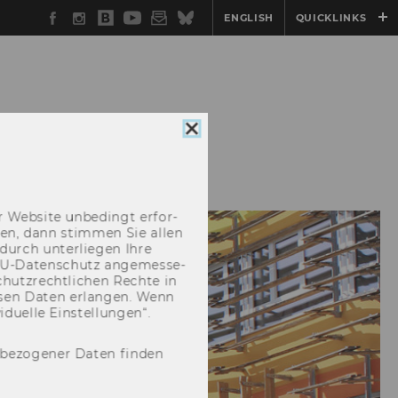
Facebook
Instagram
WU
YouTube
Newsletter
Bluesky
ENGLISH
QUICKLINKS
Blog
Cookie
BERICHTE
EVENTS
Consent
schließen
 Web­site un­be­dingt er­for­
­cken, dann stim­men Sie allen
durch un­ter­lie­gen Ihre
EU-​Datenschutz an­ge­mes­se­
hutz­recht­li­chen Rech­te in
­sen Daten er­lan­gen. Wenn
u­el­le Ein­stel­lun­gen“.
nbezogener Daten finden