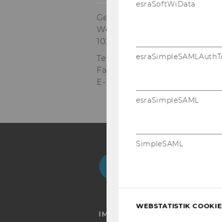
esraSoftWiData
Gebäude AD, 1. Stock
Welthandelsplatz 1
1020
Wien
esraSimpleSAMLAuthT
Tel:
+43/1/31336-4600
Fax
:
+43/1/31336-904600
E-Mail:
steuerlehre@wu.ac.at
esraSimpleSAML
SimpleSAML
Facebook
Instagram
Blog
Yo
WEBSTATISTIK COOKIES
IMPRESSUM