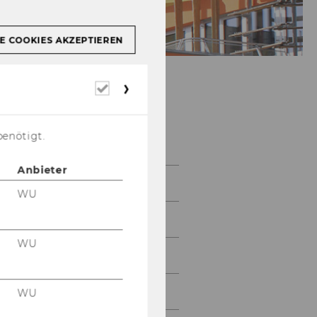
E COOKIES AKZEPTIEREN
Erforderliche
Cookies
Abteilung
benötigt.
Anbieter
Mitarbeiter/-innen
WU
Gastforscher/-innen
WU
Abteilungsberichte
Kooperationspartner
WU