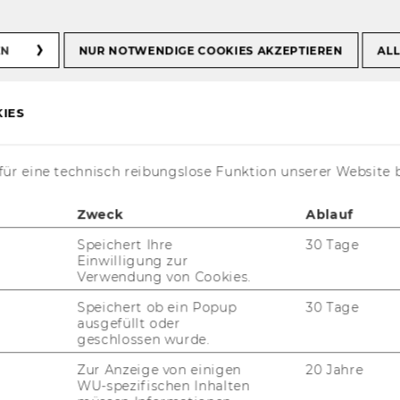
EN
NUR NOTWENDIGE COOKIES AKZEPTIEREN
ALL
nnen
Ruby Doeleman, MSc
IES
an, MSc
ür eine technisch reibungslose Funktion unserer Website 
Zweck
Ablauf
Speichert Ihre
30 Tage
Einwilligung zur
Verwendung von Cookies.
Speichert ob ein Popup
30 Tage
uby Doeleman, MSc
ausgefüllt oder
geschlossen wurde.
ssenschaftliche Mitarbeiterin
Zur Anzeige von einigen
20 Jahre
WU-spezifischen Inhalten
ruby.doeleman@wu.ac.at