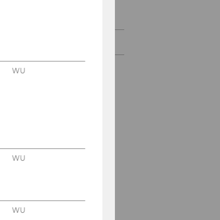
Ehemalige Doktoranden/-
innen
Kontakt
WU
WU
WU