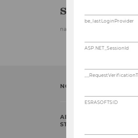
Sprech­stun­den
be_lastLoginProvider
nach Ver­ein­ba­rung per E-​Mai
ASP.NET_SessionId
__RequestVerification
NOCH FRA­GEN?
ESRASOFTSID
ABTEILUNG FÜR BETRIE
STEUERLEHRE