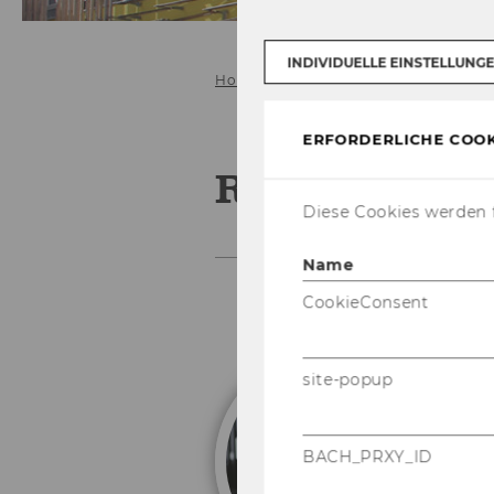
INDIVIDUELLE EINSTELLUNG
Home
Abteilung
Mitarbeiter/-i
ERFORDERLICHE COOK
Ruby Doelem
Diese Cookies werden f
Name
CookieConsent
site-popup
R
Wi
BACH_PRXY_ID