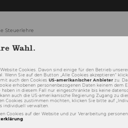
he Steuerlehre
hre Wahl.
UNG
FORSCHUNG
LEHRE
MEDIEN
Web­site Coo­kies. Davon sind ei­ni­ge für den Be­trieb un­se­rer
­nal. Wenn Sie auf den But­ton „Alle Coo­kies ak­zep­tie­ren“ kli
damit auch den Coo­kies
US-​amerikanischer An­bie­ter
zu. Da­
oo­kie er­ho­be­nen per­so­nen­be­zo­ge­nen Daten kei­nem dem 
haben in die­sem Fall nur ein­ge­schränk­te bis keine da­ten­sc
e kann auch die US-​amerikanische Re­gie­rung Zu­gang zu die
n Coo­kies zu­stim­men möch­ten, kli­cken Sie bitte auf „In­di­vi­d
n­di­vi­du­ell ver­wal­ten.
den Cookies auf der Website und zur Verarbeitung persone
erklärung
.