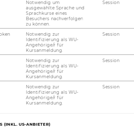
Notwendig um
Session
ausgewählte Sprache und
Sprachkurse eines
Besuchers nachverfolgen
zu können.
oken
Notwendig zur
Session
Identifizierung als WU-
Angehörige/r für
Kursanmeldung.
Notwendig zur
Session
Identifizierung als WU-
Angehörige/r für
Kursanmeldung.
Notwendig zur
Session
Identifizierung als WU-
uTube
Newsletter
Bluesky
ACCREDITED B
Angehörige/r für
Kursanmeldung.
EQUIS
AAC
 (INKL. US-ANBIETER)