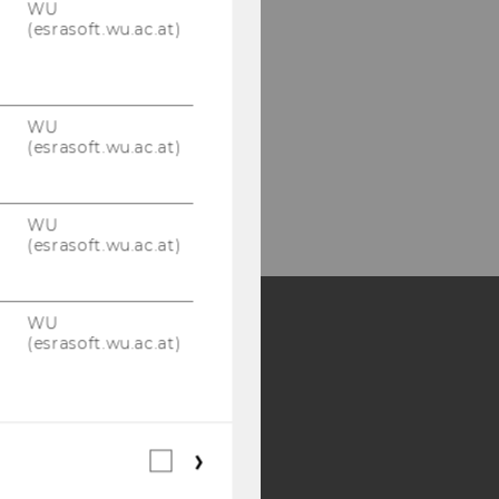
WU
(esrasoft.wu.ac.at)
WU
(esrasoft.wu.ac.at)
WU
(esrasoft.wu.ac.at)
WU
(esrasoft.wu.ac.at)
Y:
SB
AMBA
Webstatistik
Cookies
(inkl.