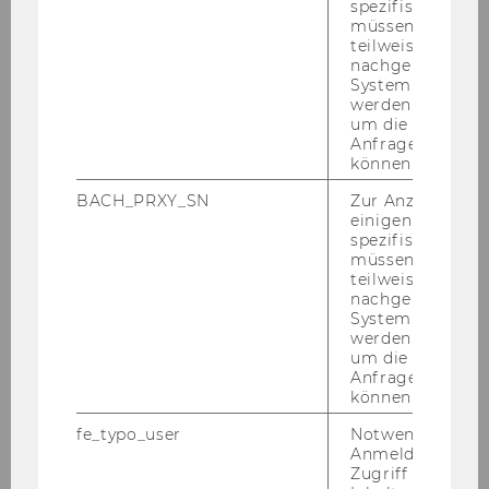
Dis­ser­ta­ti­ons­ti­tel:
“
Steu­er­li­che Aspek­te der Fi­
spezifischen Inh
müssen Informa
nan­zie­rung von Start-​Ups
"
teilweise von
Stu­di­um:
Dok­to­rats­stu­di­um Sozial-​ und Wirt­
nachgelagerten
System abgefra
schafts­wis­sen­schaf­ten
werden. Notwen
um die Antwort 
Ab­schluss­jahr:
2020
Anfrage zuordne
können.
Der­zei­ti­ge Be­schäf­ti­gung:
Steu­er­be­ra­ter bei
MOORE con­nect
BACH_PRXY_SN
Zur Anzeige von
einigen WU-
spezifischen Inh
müssen Informa
teilweise von
nachgelagerten
System abgefra
Abteilung
werden. Notwen
um die Antwort 
Anfrage zuordne
können.
Mitarbeiter/-innen
fe_typo_user
Notwendig für d
Anmeldung und
Gastforscher/-innen
Zugriff auf gesc