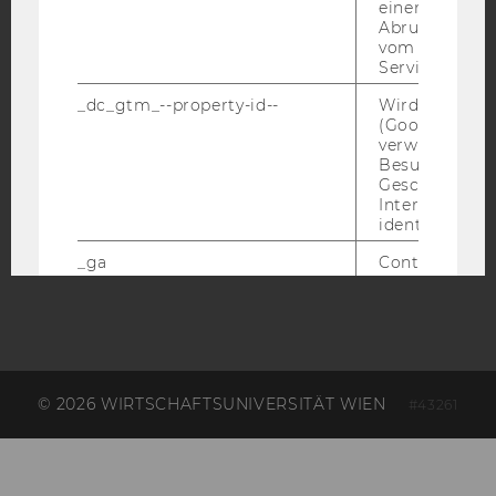
ACCREDITED BY:
einen Fehler 
Abrufen einer
vom AMP Clie
EQUIS
AACSB
Service an.
_dc_gtm_--property-id--
Wird von Dou
(Google Tag 
verwendet, u
Besucher nach
AMBA
Geschlecht o
Interessen zu
identifizieren.
_ga
Contains a r
generated use
Using this ID
Analytics can
returning use
website and 
data from pre
visits.
© 2026 WIRTSCHAFTSUNIVERSITÄT WIEN
#43261
_gat_gtag
Certain data i
sent to Googl
Analytics a 