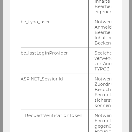
Inhalte oder zur
Bearbeitung des
Abteilungsberichte
eigenen Profils.
be_typo_user
Notwendig für d
Kooperationspartner
Anmeldung und
Bearbeitung von
Inhalten im TYP
Ehemalige Doktoranden/-innen
Backend.
be_lastLoginProvider
Speichert die zul
Kontakt
verwendete Met
zur Anmeldung f
TYPO3-Backend.
ASP.NET_SessionId
Notwendig, um 
Zuordnung von
Besucher zu
Formulareingab
NOCH FRA­GEN?
sicherstellen zu
können.
__RequestVerificationToken
Notwendig, um 
Formulareingab
gegenüber Angri
ABTEILUNG FÜR
abzusichern.