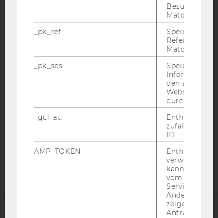
Besuchers du
Matomo.
_pk_ref
Speicherung 
IMPRESSUM
Referrers dur
BARRIEREFREIHEITSERKLÄRUNG WEBSEITE
Matomo.
DATENSCHUTZERKLÄRUNG
_pk_ses
Speicherung 
Informatione
DATENSCHUTZERKLÄRUNG SOCIAL MEDIA
den aktuellen
DATENSCHUTZERKLÄRUNG
Webseitenbe
STUDIENBEWERBER*INNEN UND STUDIERENDE
durch Matom
COOKIE EINSTELLUNGEN
_gcl_au
Enthält eine
zufallsgenerie
ID.
Barrierefreiheitserklärung
Webseite
AMP_TOKEN
Enthält ein To
verwendet we
kann, um eine
vom AMP-Clie
Service abzur
Andere mögli
zeigen Opt-ou
Anfrage im G