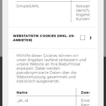
SimpleSAML
Notwendig zur
Identifizierung 
Angehörige/r für
LinkedIn
Kursanmeldung.
WEBSTATISTIK COOKIES (INKL. US-
Webstatis
ANBIETER)
Cookies
(inkl.
US-
Anbieter)
Mithilfe dieser Cookies können wir
unser Angebot laufend verbessern und
unsere Website an Ihre Bedürfnisse
anpassen. Dabei werden
pseudonymisierte Daten über die
Facebook
Instagram
Blog
Websitenutzung gesammelt und
statistisch ausgewertet.
YouTube
Newsletter
Bluesky
Name
Zweck
_pk_id
Eindeutige
Kennzeichnun