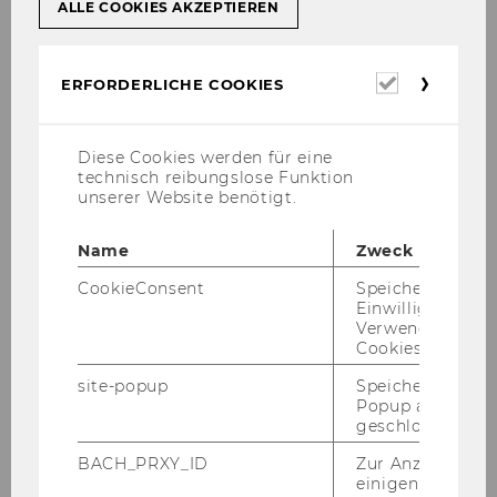
ALLE COOKIES AKZEPTIEREN
Erforderl
ERFORDERLICHE COOKIES
Cookies
Dr. Michael Brightwell
Diese Cookies werden für eine
technisch reibungslose Funktion
Externer Lektor
unserer Website benötigt.
michael.brightwell@wu.ac.at
Name
Zweck
+43-1-31336-5798
CookieConsent
Speichert Ihre
+43-1-31336-905798
Einwilligung zur
Verwendung vo
Cookies.
site-popup
Speichert ob ein
Popup ausgefüll
Pu­bli­ka­tio­nen
geschlossen wur
BACH_PRXY_ID
Zur Anzeige von
einigen WU-