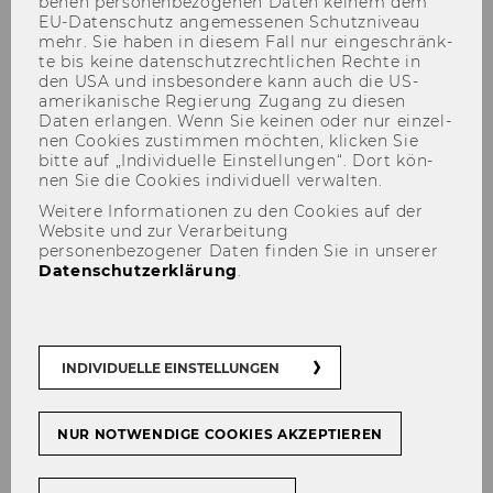
be­nen per­so­nen­be­zo­ge­nen Daten kei­nem dem
EU-​Datenschutz an­ge­mes­se­nen Schutz­ni­veau
mehr. Sie haben in die­sem Fall nur ein­ge­schränk­
te bis keine da­ten­schutz­recht­li­chen Rech­te in
den USA und ins­be­son­de­re kann auch die US-​
amerikanische Re­gie­rung Zu­gang zu die­sen
Daten er­lan­gen. Wenn Sie kei­nen oder nur ein­zel­
nen Coo­kies zu­stim­men möch­ten, kli­cken Sie
bitte auf „In­di­vi­du­el­le Ein­stel­lun­gen“. Dort kön­
nen Sie die Coo­kies in­di­vi­du­ell ver­wal­ten.
Dr. Michael Brightwell, MSc
Weitere Informationen zu den Cookies auf der
Website und zur Verarbeitung
(WU)
personenbezogener Daten finden Sie in unserer
Datenschutzerklärung
.
INDIVIDUELLE EINSTELLUNGEN
NUR NOTWENDIGE COOKIES AKZEPTIEREN