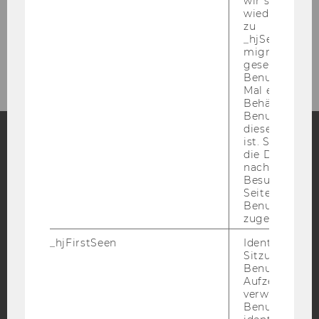
wir seinen We
Winter Term 2022/23
wiederverwen
zu
_hjSessionUser
Previous Semesters
migrieren. Wi
gesetzt, wenn
Benutzer zum
Mal eine Seite
Behält die Hot
Benutzer-ID be
diese Seite e
ist. Stellt sic
die Daten von
Facebook
Instagram
Blog
nachfolgende
Besuchen der
Seite derselb
Benutzer-ID
YouTube
Newsletter
Bluesky
zugeordnet w
_hjFirstSeen
Identifiziert d
Sitzung eines
Benutzers. Wi
Aufzeichnungs
verwendet, u
IMPRESSUM
Benutzersitz