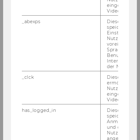
Methods for Global and Local
eingebettete
Questions
Videos intera
_abexps
Dieses Cooki
When there are several endpoints (response
speichert get
variables) and different predictors, one typically
Einstellungen
Nutzer*in, zB.
wants to find out which predictors are relevant,
voreingestell
and for which endpoints. We present two
Sprache, Regi
rather general approaches towards inference
Benutzernam
Interaktionsd
for multivariate data, accommodating binary,
der Nutzer*in
ordinal, and metric endpoints, and different
nominal factors. One of these approaches uses
_clck
Dieses Cooki
ermöglicht di
rank-based statistics and an F-approximation of
Nutzung des
the sampling distribution, the other uses
eingebettete
asymptotically valid resampling techniques
Video Players
(bootstrap). We also try to address the question
has_logged_in
Dieses Cooki
of how well the proposed methods actually
speichert
accomplish their goals.
Anmeldeinfo
und ob sich de
Nutzer*in jem
angemeldet h