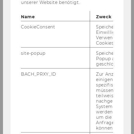
unserer Website benötigt.
fixed-width, very deep networks. We establish
nonasymptotic bounds for these deep nets for
Name
Zweck
a general class of nonparametric regression-
type loss functions, which includes as special
CookieConsent
Speichert Ihre
cases least squares, logistic regression, and
Einwilligung zur
Verwendung vo
other generalized linear models. We then apply
Cookies.
our theory to develop semiparametric
inference, focusing on causal parameters for
site-popup
Speichert ob ein
Popup ausgefüll
concreteness, such as treatment effects,
geschlossen wur
expected welfare, and decomposition effects.
BACH_PRXY_ID
Zur Anzeige von
Inference in many other semiparametric
einigen WU-
contexts can be readily obtained. We
spezifischen Inh
demonstrate the effectiveness of deep learning
müssen Informa
teilweise von
with a Monte Carlo analysis and an empirical
nachgelagerten
application to direct mail marketing.
System abgefra
werden. Notwen
Joint work with Tengyuan Liang and Sanjog
um die Antwort 
Misra.
Anfrage zuordne
können.