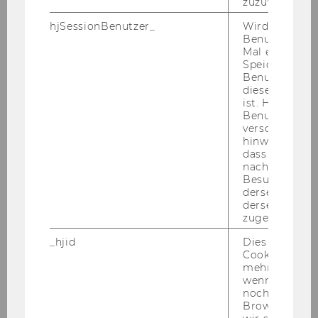
zuzuweisen
hjSessionBenutzer_
Wird gesetzt,
Benutzer zum
Winter Term 2026/27
Mal eine Seite
Speichert die 
Summer Term 2026
Benutzer-ID, d
diese Seite e
ist. Hotjar ver
Winter Term 2025/26
Benutzer nich
verschiedene
hinweg.Stellt 
Summer Term 2025
dass Daten v
nachfolgende
Besuchen auf
Winter Term 2024/25
derselben We
derselben Ben
zugeordnet w
Summer Term 2024
_hjid
Dies ist ein al
Cookie, das wi
Winter Term 2023/24
mehr setzen, 
wenn ein Benu
noch in sein
Summer Term 2023
Browser hat,