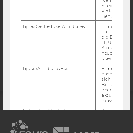
identifizieren.
BARRIEREFREIHEITSERKLÄRUNG WEBSEITE
Speicherdaue
Verlängert sic
DATENSCHUTZERKLÄRUNG
Benutzeraktivi
DATENSCHUTZERKLÄRUNG SOCIAL MEDIA
_hjHasCachedUserAttributes
Ermöglicht e
DATENSCHUTZERKLÄRUNG
nachzuvollzie
STUDIENBEWERBER*INNEN UND STUDIERENDE
die Daten in
_hjUserAttrib
COOKIE EINSTELLUNGEN
Storage auf 
neuesten Stan
oder nicht.
Barrierefreiheitserklärung
Webseite
_hjUserAttributesHash
Ermöglicht e
nachzuvollzie
sich ein
Benutzerattri
geändert hat
aktualisiert 
muss.
ACCREDITED BY:
_hjBenutzerAttribute
Speichert
Benutzerattri
EQUIS
AACSB
über die Hotja
API gesendet
Keine explizit