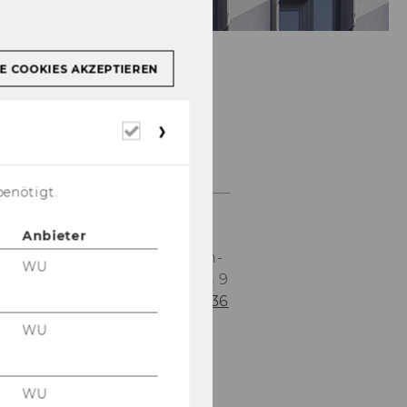
E COOKIES AKZEPTIEREN
ÖFFNUNGSZEITEN
Erforderliche
WÄHREND DES
Cookies
SEMESTERS
benötigt.
Anbieter
Das In­sti­tut ist von Mon­
WU
tag bis Don­ners­tag von 9
- 16 Uhr unter
+43 1 31336
4762, 4433
er­reich­bar.
WU
WU