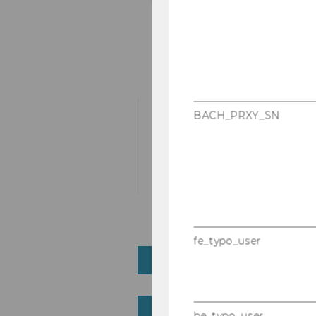
BACH_PRXY_SN
fe_typo_user
ZUM NEWS AR­CHIV
AUS­SCHREI­BUN­GEN
be_typo_user