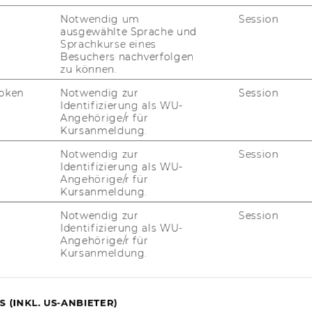
Notwendig um
Session
ausgewählte Sprache und
Sprachkurse eines
Besuchers nachverfolgen
zu können.
oken
Notwendig zur
Session
Identifizierung als WU-
Angehörige/r für
Kursanmeldung.
Notwendig zur
Session
Identifizierung als WU-
Angehörige/r für
uTube
Newsletter
Bluesky
ACCREDITED B
Kursanmeldung.
EQUIS
AAC
Notwendig zur
Session
Identifizierung als WU-
Angehörige/r für
Kursanmeldung.
G WEBSEITE
 (INKL. US-ANBIETER)