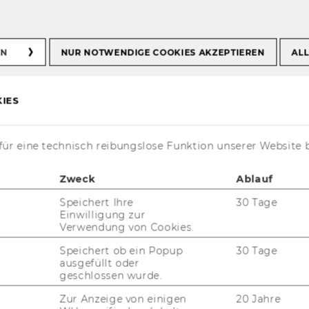
nd Empirische
EN
NUR NOTWENDIGE COOKIES AKZEPTIEREN
ALL
ung
IES
ür eine technisch reibungslose Funktion unserer Website 
07. Juli 2026
Zweck
Ablauf
Artikel in "Trends in Organized
Speichert Ihre
30 Tage
Crime" veröffentlicht
Einwilligung zur
Verwendung von Cookies.
von Mero­pi Tzane­ta­kis
Speichert ob ein Popup
30 Tage
ausgefüllt oder
geschlossen wurde.
29. Jänner 2026
Zur Anzeige von einigen
20 Jahre