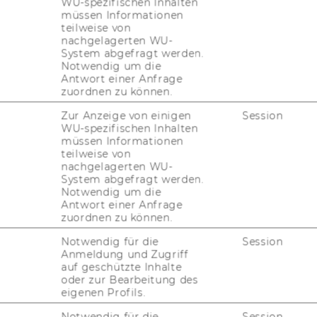
Illegale Märkte im Darknet:
WU-spezifischen Inhalten
müssen Informationen
Drogenerwerb per Mausklick
teilweise von
Mero­pi Tzane­ta­kis im In­ter­view mit FWF
nachgelagerten WU-
System abgefragt werden.
Wis­sen­schafts­ma­ga­zin Sci­log
Notwendig um die
Antwort einer Anfrage
zuordnen zu können.
12. Jänner 2026
Zur Anzeige von einigen
Session
Call for Papers
WU-spezifischen Inhalten
müssen Informationen
For the 17th Eu­ropean So­cio­lo­gi­cal As­so­cia­
teilweise von
ti­on (ESA) Con­fe­rence
nachgelagerten WU-
System abgefragt werden.
Notwendig um die
Antwort einer Anfrage
zuordnen zu können.
Notwendig für die
Session
Anmeldung und Zugriff
auf geschützte Inhalte
oder zur Bearbeitung des
eigenen Profils.
Notwendig für die
Session