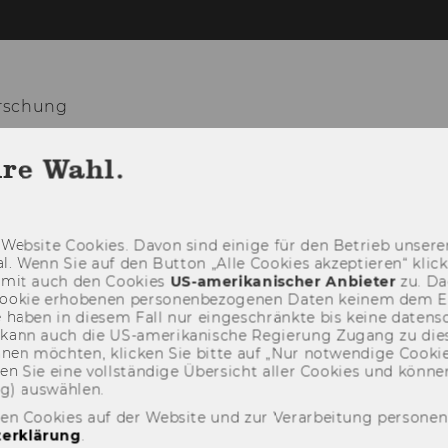
orschung
hre Wahl.
NEWS
TEAM
LEHRE
Web­site Coo­kies. Davon sind ei­ni­ge für den Be­trieb un­se­rer
­nal. Wenn Sie auf den But­ton „Alle Coo­kies ak­zep­tie­ren“ kli
damit auch den Coo­kies
US-​amerikanischer An­bie­ter
zu. Da­
oo­kie er­ho­be­nen per­so­nen­be­zo­ge­nen Daten kei­nem dem 
haben in die­sem Fall nur ein­ge­schränk­te bis keine da­ten­sc
e kann auch die US-​amerikanische Re­gie­rung Zu­gang zu die
eh­nen möch­ten, kli­cken Sie bitte auf „Nur not­wen­di­ge Coo­kies
fin­den Sie eine voll­stän­di­ge Über­sicht aller Coo­kies und kön
ng) aus­wäh­len.
den Cookies auf der Website und zur Verarbeitung persone
erklärung
.