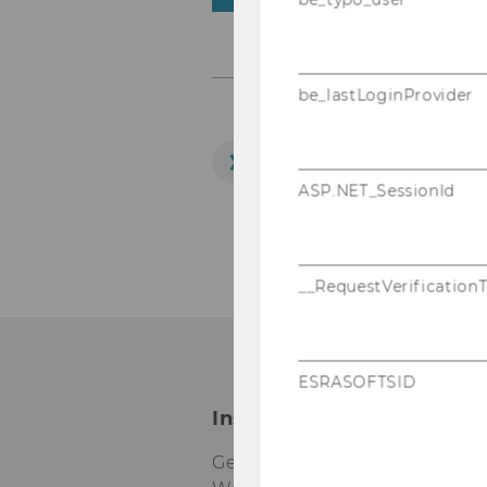
be_lastLoginProvider
ERFAHREN SIE ME
News
ASP.NET_SessionId
__RequestVerification
ESRASOFTSID
Institut für Soziologie u
Gebäude D4, 3. Stock