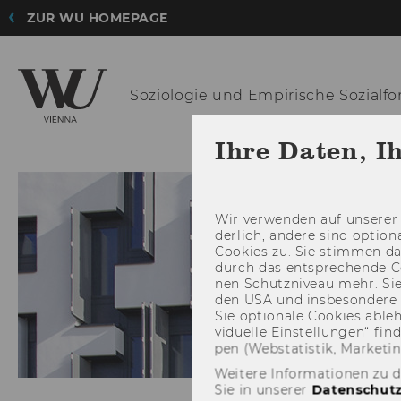
ZUR WU HOMEPAGE
Soziologie und
Empirische Sozialf
Ihre Daten, I
Wir ver­wen­den auf un­se­rer 
der­lich, an­de­re sind op­tio
Coo­kies zu. Sie stim­men 
durch das ent­spre­chen­de C
nen Schutz­ni­veau mehr. Sie 
den USA und ins­be­son­de­r
Sie op­tio­na­le Coo­kies ab­l
vi­du­el­le Ein­stel­lun­gen“ 
pen (Web­sta­tis­tik, Mar­ke­ti
Weitere Informationen zu 
Sie in unserer
Datenschutz