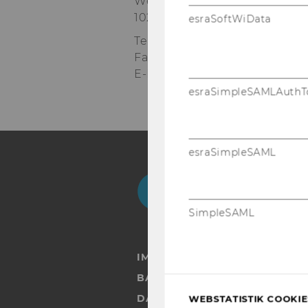
Welthandelsplatz 1
1020
Wien
esraSoftWiData
Tel:
+43 1 31336 4762, 4433
Fax
:
+43 1 31336 90707
E-Mail:
soziologie@wu.ac.at
esraSimpleSAMLAuthT
esraSimpleSAML
Facebook
Instagram
Blog
Yo
SimpleSAML
IMPRESSUM
BARRIEREFREIHEITSERKLÄRUN
DATENSCHUTZERKLÄRUNG
WEBSTATISTIK COOKIES