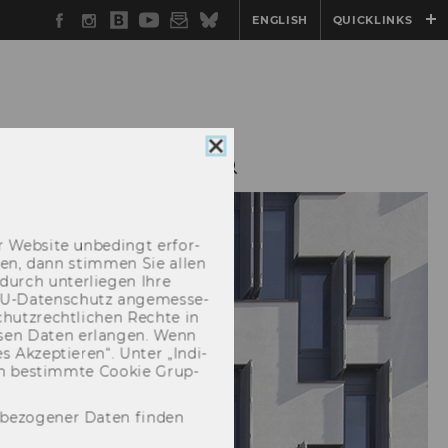
Facebook
Instagram
WU
YouTube
Newsletter
Bluesky
ENGLISH
QUICKLINKS
Blog
Cookie
FORSCHUNG
Consent
schließen
 Web­site un­be­dingt er­for­
­cken, dann stim­men Sie allen
durch un­ter­lie­gen Ihre
EU-​Datenschutz an­ge­mes­se­
hutz­recht­li­chen Rech­te in
­sen Daten er­lan­gen. Wenn
 Ak­zep­tie­ren“. Unter „In­di­
­nen be­stimm­te Coo­kie Grup­
nbezogener Daten finden