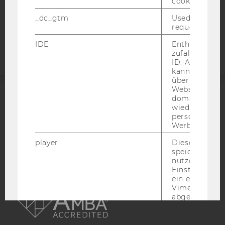
cookie.
_dc_gtm
Used to throt
Barrierefreiheitserklärung
request rate.
Webseite
IDE
Enthält eine
zufallsgenerie
ID. Anhand di
kann Google 
über verschie
Websites
domainübergr
ACCREDITED BY:
wiedererkenn
personalisiert
EQUIS
AACSB
Werbung auss
player
Dieses Cooki
speichert
nutzerspezifi
Einstellungen
ein eingebett
AMBA
Vimeo-Video
abgespielt wi
bedeutet, das
nächsten Ans
eines Vimeo-V