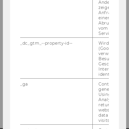
Andere mögli
Schwerpunkt Kreisförmige Organisationen
zeigen Opt-ou
Anfrage im G
Schwerpunkt Sustainability and
einen Fehler 
Abrufen einer
Sustainable Development
vom AMP Clie
Service an.
Schwerpunkt Lunch with Impact
_dc_gtm_--property-id--
Wird von Dou
(Google Tag 
Schwerpunkt Social Impact Award
verwendet, u
Besucher nach
Schwerpunkt Organizational Resilience
Geschlecht o
Interessen zu
Schwerpunkt Volunteering
identifizieren.
_ga
Contains a r
Schwerpunkt Impact Investing
generated use
Using this ID
Schwerpunkt Social Entrepreneurship
Analytics can
returning use
website and 
data from pre
visits.