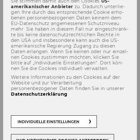
Sie stim­men damit auch den Coo­kies
US-​
amerikanischer An­bie­ter
zu. Da­durch un­ter­lie­
gen Ihre durch das ent­spre­chen­de Coo­kie er­ho­
be­nen per­so­nen­be­zo­ge­nen Daten kei­nem dem
EU-​Datenschutz an­ge­mes­se­nen Schutz­ni­veau
mehr. Sie haben in die­sem Fall nur ein­ge­schränk­
te bis keine da­ten­schutz­recht­li­chen Rech­te in
den USA und ins­be­son­de­re kann auch die US-​
amerikanische Re­gie­rung Zu­gang zu die­sen
Daten er­lan­gen. Wenn Sie kei­nen oder nur ein­zel­
nen Coo­kies zu­stim­men möch­ten, kli­cken Sie
Schwerpunkt
bitte auf „In­di­vi­du­el­le Ein­stel­lun­gen“. Dort kön­
nen Sie die Coo­kies in­di­vi­du­ell ver­wal­ten.
Wirkungsmessung
Weitere Informationen zu den Cookies auf der
Website und zur Verarbeitung
personenbezogener Daten finden Sie in unserer
Datenschutzerklärung
.
Folge 56: Nach­hal­tig­keits­be­
richt­erstat­tung - re­le­vant für
So­cial En­ter­pri­ses und NPOs?
INDIVIDUELLE EINSTELLUNGEN
- Im Ge­spräch mit Josef Bau­
mül­ler | TU Wien