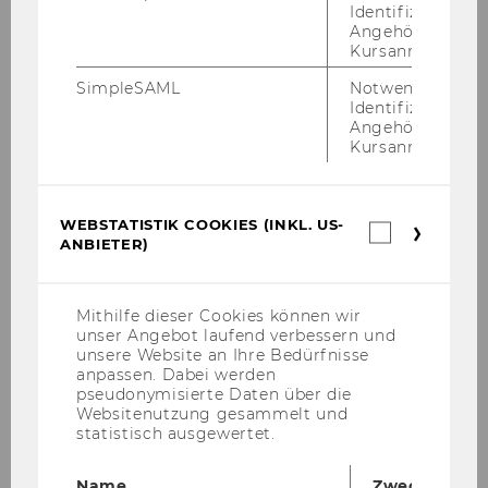
101 - Im Ge­spräch mit Oli­via
Identifizierung 
Angehörige/r für
Rau­scher von der Wirt­schafts­
Kursanmeldung.
uni­ver­si­tät Wien
SimpleSAML
Notwendig zur
Identifizierung 
Angehörige/r für
Kursanmeldung.
Nach der Aktivierung werden u.U. Daten
an Dritte übermittelt. Weitere Infos:
WEBSTATISTIK COOKIES (INKL. US-
Webstatis
Datenschutzerklärung
ANBIETER)
Cookies
(inkl.
INHALT
INHALT ANZEIGEN
US-
Anbieter)
Mithilfe dieser Cookies können wir
ANZEIGEN
unser Angebot laufend verbessern und
unsere Website an Ihre Bedürfnisse
(OLIVIA
anpassen. Dabei werden
pseudonymisierte Daten über die
RAUSCHER)
Websitenutzung gesammelt und
statistisch ausgewertet.
Name
Zweck