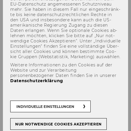
EU-​Datenschutz an­ge­mes­se­nen Schutz­ni­veau
mehr. Sie haben in die­sem Fall nur ein­ge­schränk­
te bis keine da­ten­schutz­recht­li­chen Rech­te in
den USA und ins­be­son­de­re kann auch die US-​
amerikanische Re­gie­rung Zu­gang zu die­sen
Daten er­lan­gen. Wenn Sie op­tio­na­le Coo­kies ab­
leh­nen möch­ten, kli­cken Sie bitte auf „Nur not­
wen­di­ge Coo­kies Ak­zep­tie­ren“. Unter „In­di­vi­du­el­le
Ein­stel­lun­gen“ fin­den Sie eine voll­stän­di­ge Über­
sicht aller Coo­kies und kön­nen be­stimm­te Coo­
Vergangene Projekte
kie Grup­pen (Web­sta­tis­tik, Mar­ke­ting) aus­wäh­len.
Weitere Informationen zu den Cookies auf der
Website und zur Verarbeitung
personenbezogener Daten finden Sie in unserer
Datenschutzerklärung
.
Ehe­ma­li­ge Pro­jekt­part­ner
(Aus­wahl)
INDIVIDUELLE EINSTELLUNGEN
NUR NOTWENDIGE COOKIES AKZEPTIEREN