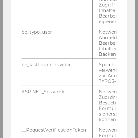
Zugriff auf gesc
Inhalte oder zur
Bearbeitung des
eigenen Profils.
be_typo_user
Notwendig für d
Anmeldung und
Bearbeitung von
Inhalten im TYP
Backend.
be_lastLoginProvider
Speichert die zul
verwendete Met
zur Anmeldung f
TYPO3-Backend.
ASP.NET_SessionId
Notwendig, um 
Zuordnung von
Besucher zu
Formulareingab
sicherstellen zu
können.
__RequestVerificationToken
Notwendig, um 
Formulareingab