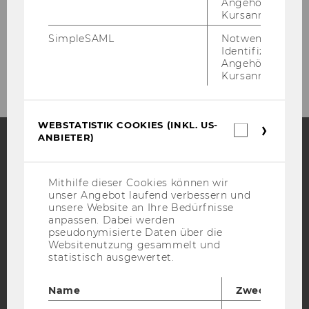
Angehörige/r für
Social Impact
Kursanmeldung.
SimpleSAML
Notwendig zur
Identifizierung 
Ressourcen
Angehörige/r für
Kursanmeldung.
WEBSTATISTIK COOKIES (INKL. US-
Webstatis
ANBIETER)
Cookies
(inkl.
Facebook
Instagram
Blog
US-
Anbieter)
Mithilfe dieser Cookies können wir
unser Angebot laufend verbessern und
unsere Website an Ihre Bedürfnisse
anpassen. Dabei werden
YouTube
Newsletter
Bluesky
pseudonymisierte Daten über die
Websitenutzung gesammelt und
statistisch ausgewertet.
Name
Zweck
IMPRESSUM