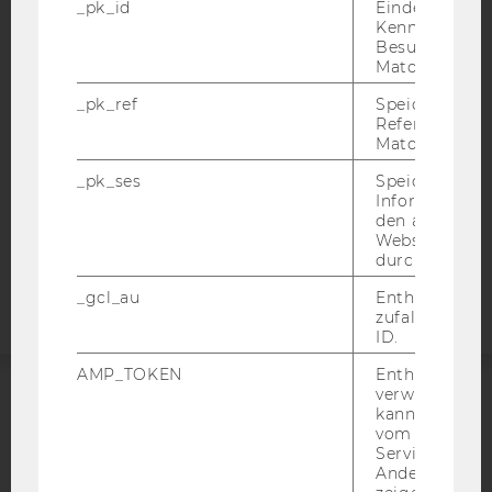
_pk_id
Eindeutige
Kennzeichnun
BARRIEREFREIHEITSERKLÄRUNG WEBSEITE
Besuchers du
DATENSCHUTZERKLÄRUNG
Matomo.
DATENSCHUTZERKLÄRUNG SOCIAL MEDIA
_pk_ref
Speicherung 
Referrers dur
DATENSCHUTZERKLÄRUNG
Matomo.
STUDIENBEWERBER*INNEN UND STUDIERENDE
_pk_ses
Speicherung 
COOKIE EINSTELLUNGEN
Informatione
den aktuellen
Barrierefreiheitserklärung
Webseitenbe
durch Matom
Webseite
_gcl_au
Enthält eine
zufallsgenerie
ID.
AMP_TOKEN
Enthält ein To
verwendet we
kann, um eine
ACCREDITED BY:
vom AMP-Clie
Service abzur
EQUIS
AACSB
Andere mögli