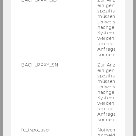
einigen WU-
spezifischen Inh
müssen Informa
teilweise von
nachgelagerten
System abgefra
werden. Notwen
um die Antwort 
Anfrage zuordne
können.
BACH_PRXY_SN
Zur Anzeige von
einigen WU-
spezifischen Inh
müssen Informa
teilweise von
nachgelagerten
System abgefra
werden. Notwen
um die Antwort 
Anfrage zuordne
können.
fe_typo_user
Notwendig für d
Anmeldung und