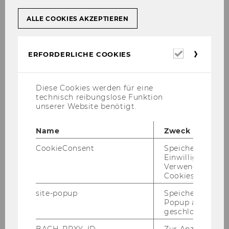
ALLE COOKIES AKZEPTIEREN
Erforderl
ERFORDERLICHE COOKIES
Cookies
Diese Cookies werden für eine
technisch reibungslose Funktion
unserer Website benötigt.
Name
Zweck
CookieConsent
Speichert Ihre
Einwilligung zur
Verwendung vo
Cookies.
site-popup
Speichert ob ein
Popup ausgefüll
geschlossen wur
BACH_PRXY_ID
Zur Anzeige von