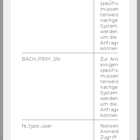
spezifischen Inh
müssen Informa
teilweise von
nachgelagerten
System abgefra
Institut für Retailing & Data Science
werden. Notwen
um die Antwort 
(RDS)
Anfrage zuordne
können.
BACH_PRXY_SN
Zur Anzeige von
Home
einigen WU-
spezifischen Inh
müssen Informa
Über uns
teilweise von
nachgelagerten
System abgefra
Lehre
werden. Notwen
um die Antwort 
Forschung
Anfrage zuordne
können.
fe_typo_user
Notwendig für d
Anmeldung und
Zugriff auf gesc