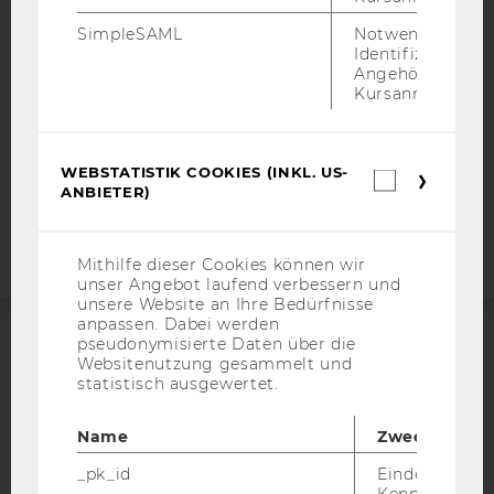
DATENSCHUTZERKLÄRUNG
SimpleSAML
Notwendig zur
DATENSCHUTZERKLÄRUNG SOCIAL MEDIA
Identifizierung 
DATENSCHUTZERKLÄRUNG
Angehörige/r für
Kursanmeldung.
STUDIENBEWERBER*INNEN UND STUDIERENDE
COOKIE EINSTELLUNGEN
WEBSTATISTIK COOKIES (INKL. US-
Webstatis
Barrierefreiheitserklärung
ANBIETER)
Cookies
Webseite
(inkl.
US-
Anbieter)
Mithilfe dieser Cookies können wir
unser Angebot laufend verbessern und
unsere Website an Ihre Bedürfnisse
anpassen. Dabei werden
pseudonymisierte Daten über die
Websitenutzung gesammelt und
ACCREDITED BY:
statistisch ausgewertet.
EQUIS
AACSB
Name
Zweck
_pk_id
Eindeutige
Kennzeichnun