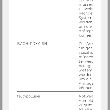
spezifischen Inh
ter­ar­bei­ten elek­tro­nisch über
myWU
(statt
müssen Informa
bis­her über LEARN) ab. Der Upload über
teilweise von
LEARN ist ab 1. März nicht mehr mög­lich.
nachgelagerten
System abgefra
Die Stu­die­ren­den, die über
myWU
ein­ge­
werden. Notwen
um die Antwort 
reicht haben, müs­sen
keine ge­bun­de­nen Ex­
Anfrage zuordne
em­pla­re von Mas­ter­ar­bei­ten
mehr ab­ge­ben.
können.
Eine di­gi­ta­le Ver­si­on ist aus­rei­chend. Wer die
BACH_PRXY_SN
Zur Anzeige von
Mas­ter­ar­beit noch bis zum 28. Fe­bru­ar 2025
einigen WU-
über LEARN hoch­lädt, muss wei­ter­hin ein ge­
spezifischen Inh
bun­de­nes Ex­em­plar ab­ge­ben.
müssen Informa
teilweise von
nachgelagerten
System abgefra
Som­mer­se­mes­ter 2026
werden. Notwen
um die Antwort 
Anfrage zuordne
können.
Ba­che­lor­stu­di­um Wirtschafts-​
fe_typo_user
Notwendig für d
Anmeldung und
und So­zi­al­wis­sen­schaf­ten
Zugriff auf gesc
Inhalte oder zur