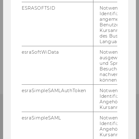
Team
ESRASOFTSID
Notwendig zur
Identifizierung 
Lehre
angemeldeten
Benutzers im
Kursanmeldung
Forschung
des Business
Language Center
Stellenanzeigen
esraSoftWiData
Notwendig um
ausgewählte Sp
und Sprachkurse
Downloads
Besuchers
nachverfolgen z
können.
esraSimpleSAMLAuthToken
Notwendig zur
Identifizierung 
Angehörige/r für
Kursanmeldung.
In­sti­tut für Revisions-​, Treuhand-​ und
esraSimpleSAML
Notwendig zur
Rech­nungs­we­sen
Identifizierung 
Angehörige/r für
Ab­tei­lung für Rech­nungs­we­sen, Steu­ern
Kursanmeldung.
und Jah­res­ab­schluss­prü­fung