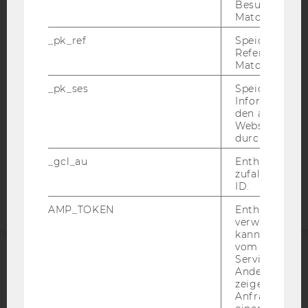
Besuchers du
IMPRESSUM
Matomo.
BARRIEREFREIHEITSERKLÄRUNG WEBSEITE
_pk_ref
Speicherung 
DATENSCHUTZERKLÄRUNG
Referrers dur
Matomo.
DATENSCHUTZERKLÄRUNG SOCIAL MEDIA
DATENSCHUTZERKLÄRUNG
_pk_ses
Speicherung 
Informatione
STUDIENBEWERBER*INNEN UND STUDIERENDE
den aktuellen
COOKIE EINSTELLUNGEN
Webseitenbe
durch Matom
Barrierefreiheitserklärung
_gcl_au
Enthält eine
Webseite
zufallsgenerie
ID.
AMP_TOKEN
Enthält ein To
verwendet we
kann, um eine
vom AMP-Clie
Service abzur
ACCREDITED BY:
Andere mögli
zeigen Opt-ou
Anfrage im G
EQUIS
AACSB