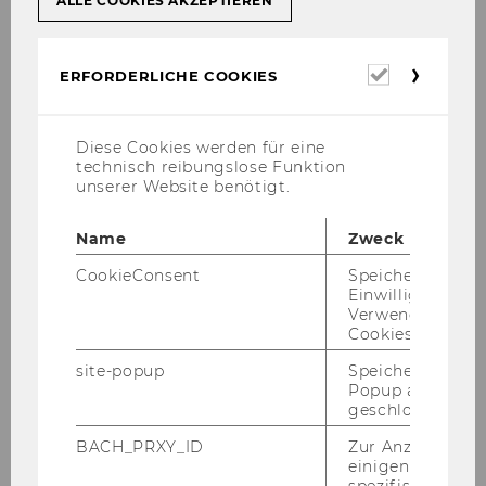
ALLE COOKIES AKZEPTIEREN
(siehe
Hilfs­mit­tel­ver­zeich­nis - LV- und Prü­
fungs­in­fos - Ba­che­lor­gui­de: Deutsch­spra­chi­ge
Erforderl
ERFORDERLICHE COOKIES
Pro­gram­me
)
Cookies
Soll­ten kei­ner­lei Hilfs­mit­tel wie ChatG­PT,
deepl.com, etc. ver­wen­det wer­den, so muss
Diese Cookies werden für eine
technisch reibungslose Funktion
auch dies in der Ar­beit an­ge­ge­ben wer­den.
unserer Website benötigt.
Idea­ler­wei­se ist das Hilfs­mit­tel­ver­zeich­nis bzw.
die An­ga­be der Nicht­ver­wen­dung von Hilfs­mit­
Name
Zweck
teln im An­schluss an das Li­te­ra­tur­ver­zeich­nis
CookieConsent
Speichert Ihre
an­zu­füh­ren.
Einwilligung zur
Verwendung vo
Aus­ser­dem dür­fen wir für die Ver­fas­sung von
Cookies.
Ab­schluss­ar­bei­ten auf
Down­loads - Ab­tei­
site-popup
Speichert ob ein
lung für Rech­nungs­we­sen, Steu­ern und Jah­
Popup ausgefüll
res­ab­schluss­prü­fung - WU (Wirt­schafts­uni­ver­
geschlossen wur
si­tät Wien)
ver­wei­sen.
BACH_PRXY_ID
Zur Anzeige von
Ab
1. März 2025
geben Stu­die­ren­de ihre Mas­
einigen WU-