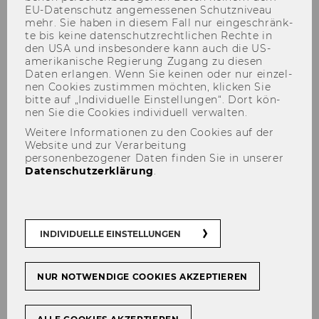
EU-​Datenschutz an­ge­mes­se­nen Schutz­ni­veau
mehr. Sie haben in die­sem Fall nur ein­ge­schränk­
te bis keine da­ten­schutz­recht­li­chen Rech­te in
den USA und ins­be­son­de­re kann auch die US-​
amerikanische Re­gie­rung Zu­gang zu die­sen
Daten er­lan­gen. Wenn Sie kei­nen oder nur ein­zel­
nen Coo­kies zu­stim­men möch­ten, kli­cken Sie
bitte auf „In­di­vi­du­el­le Ein­stel­lun­gen“. Dort kön­
nen Sie die Coo­kies in­di­vi­du­ell ver­wal­ten.
Weitere Informationen zu den Cookies auf der
Lehre
Website und zur Verarbeitung
personenbezogener Daten finden Sie in unserer
Datenschutzerklärung
.
Ver­fas­sung von Ab­schluss­ar­
bei­ten
INDIVIDUELLE EINSTELLUNGEN
Ab Jän­ner 2025 muss ent­spre­chend der Vor­ga­
NUR NOTWENDIGE COOKIES AKZEPTIEREN
ben der WU Po­li­cy in allen Seminar-​ und Ab­
schluss­ar­bei­ten ein Hilfs­mit­tel­ver­zeich­nis an­
ge­ge­ben wer­den.