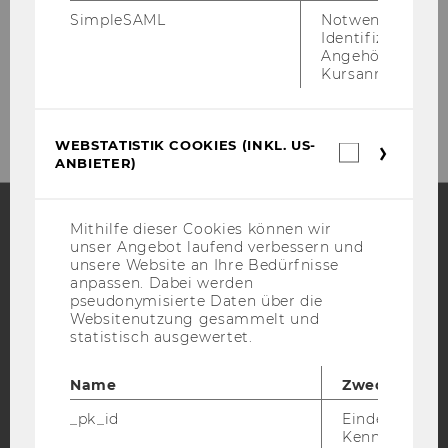
SimpleSAML
Notwendig zur
Welt­han­dels­platz 1,Ge­bäu­de AD, 1. OG
Identifizierung 
A-​1020 Wien
Angehörige/r für
Kursanmeldung.
Tel.: +43/1/31336-​5841
Fax: +43/1/31336-​905841
WEBSTATISTIK COOKIES (INKL. US-
Webstatis
ANBIETER)
Cookies
(inkl.
US-
Anbieter)
Mithilfe dieser Cookies können wir
unser Angebot laufend verbessern und
Facebook
Instagram
Blog
unsere Website an Ihre Bedürfnisse
anpassen. Dabei werden
pseudonymisierte Daten über die
Websitenutzung gesammelt und
YouTube
Newsletter
Bluesky
statistisch ausgewertet.
Name
Zweck
_pk_id
Eindeutige
Kennzeichnun