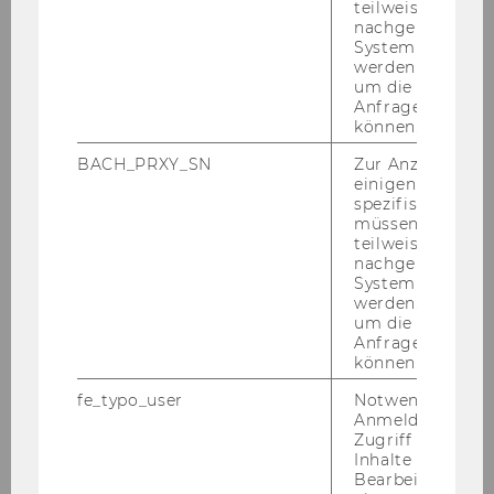
teilweise von
nachgelagerten
Re­se­arch Areas:
System abgefra
werden. Notwen
um die Antwort 
Re­gu­la­to­ry and te­le­com­mu­ni­ca­ti­ons
Anfrage zuordne
eco­no­mics
können.
ICT and di­gi­tal eco­no­my
BACH_PRXY_SN
Zur Anzeige von
einigen WU-
In­dus­tri­al eco­no­mics and com­pe­ti­ti­on
spezifischen Inh
po­li­cy
müssen Informa
teilweise von
Ap­p­lied eco­no­metrics
nachgelagerten
System abgefra
werden. Notwen
um die Antwort 
Pu­bli­ca­ti­ons: can be found in
PURE
Anfrage zuordne
können.
fe_typo_user
Notwendig für d
Anmeldung und
Zugriff auf gesc
Inhalte oder zur
Members
Bearbeitung des