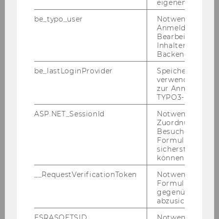
eigenen Profils.
be_typo_user
Notwendig für d
Head
Anmeldung und
Bearbeitung von
Inhalten im TYP
Affiliate Professors
Backend.
be_lastLoginProvider
Speichert die zul
Research Staff
verwendete Met
zur Anmeldung f
TYPO3-Backend.
Wolfgang Briglauer
ASP.NET_SessionId
Notwendig, um 
Zuordnung von
Evgeni Peev
Besucher zu
Formulareingab
sicherstellen zu
Affiliate Researchers
können.
__RequestVerificationToken
Notwendig, um 
Former Members
Formulareingab
gegenüber Angri
abzusichern.
ESRASOFTSID
Notwendig zur