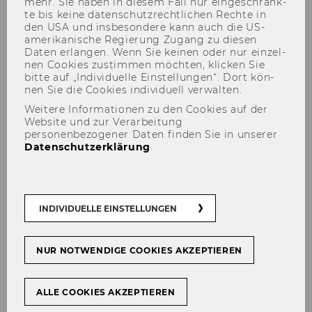
mehr. Sie haben in die­sem Fall nur ein­ge­schränk­
te bis keine da­ten­schutz­recht­li­chen Rech­te in
den USA und ins­be­son­de­re kann auch die US-​
amerikanische Re­gie­rung Zu­gang zu die­sen
Daten er­lan­gen. Wenn Sie kei­nen oder nur ein­zel­
nen Coo­kies zu­stim­men möch­ten, kli­cken Sie
bitte auf „In­di­vi­du­el­le Ein­stel­lun­gen“. Dort kön­
nen Sie die Coo­kies in­di­vi­du­ell ver­wal­ten.
Wolfgang Briglauer
Weitere Informationen zu den Cookies auf der
Website und zur Verarbeitung
personenbezogener Daten finden Sie in unserer
Datenschutzerklärung
.
Der Inhalt dieser Seite ist aktuell nur auf
Englisch verfügbar.
INDIVIDUELLE EINSTELLUNGEN
NUR NOTWENDIGE COOKIES AKZEPTIEREN
Member since 2018
ALLE COOKIES AKZEPTIEREN