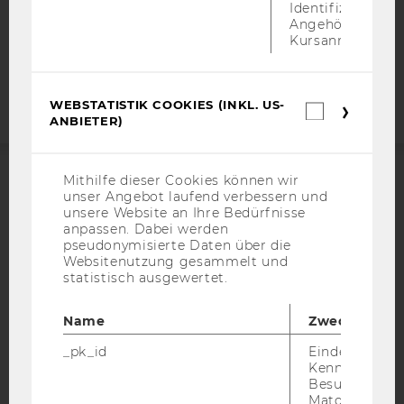
COOKIE EINSTELLUNGEN
Identifizierung 
Angehörige/r für
Kursanmeldung.
Barrierefreiheitserklärung
Webseite
WEBSTATISTIK COOKIES (INKL. US-
Webstatis
ANBIETER)
Cookies
(inkl.
US-
Anbieter)
Mithilfe dieser Cookies können wir
ACCREDITED BY:
unser Angebot laufend verbessern und
unsere Website an Ihre Bedürfnisse
anpassen. Dabei werden
EQUIS
AACSB
pseudonymisierte Daten über die
Websitenutzung gesammelt und
statistisch ausgewertet.
Name
Zweck
AMBA
_pk_id
Eindeutige
Kennzeichnun
Besuchers du
Matomo.