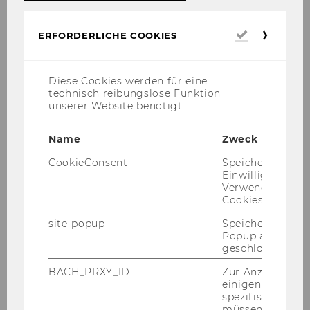
members in writing their dissertations and
provides supervision for students writing their
Erforderl
ERFORDERLICHE COOKIES
Cookies
bachelor as well as their master theses in the
field of regulation.
Diese Cookies werden für eine
technisch reibungslose Funktion
unserer Website benötigt.
Name
Zweck
Research Institute for Regulatory
CookieConsent
Speichert Ihre
Economics
Einwilligung zur
Verwendung vo
Cookies.
Members
site-popup
Speichert ob ein
Popup ausgefüll
geschlossen wur
Research
BACH_PRXY_ID
Zur Anzeige von
einigen WU-
Events
spezifischen Inh
müssen Informa