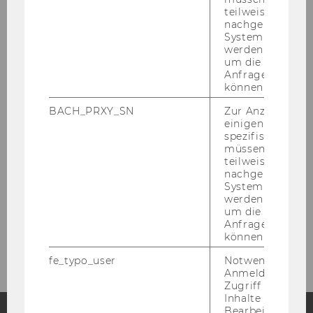
teilweise von
Teaching
nachgelagerten
System abgefra
werden. Notwen
Courses
um die Antwort 
Anfrage zuordne
können.
Dissertations
BACH_PRXY_SN
Zur Anzeige von
Diploma & Master Theses
einigen WU-
spezifischen Inh
müssen Informa
Bachelor Theses
teilweise von
nachgelagerten
System abgefra
Projects
werden. Notwen
um die Antwort 
Anfrage zuordne
Partners
können.
fe_typo_user
Notwendig für d
Anmeldung und
Zugriff auf gesc
Inhalte oder zur
Bearbeitung des