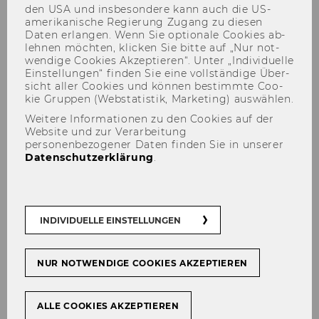
den USA und ins­be­son­de­re kann auch die US-​
amerikanische Re­gie­rung Zu­gang zu die­sen
Daten er­lan­gen. Wenn Sie op­tio­na­le Coo­kies ab­
leh­nen möch­ten, kli­cken Sie bitte auf „Nur not­
wen­di­ge Coo­kies Ak­zep­tie­ren“. Unter „In­di­vi­du­el­le
Ein­stel­lun­gen“ fin­den Sie eine voll­stän­di­ge Über­
sicht aller Coo­kies und kön­nen be­stimm­te Coo­
kie Grup­pen (Web­sta­tis­tik, Mar­ke­ting) aus­wäh­len.
Teaching
Weitere Informationen zu den Cookies auf der
Website und zur Verarbeitung
personenbezogener Daten finden Sie in unserer
Datenschutzerklärung
.
Der Inhalt dieser Seite ist aktuell nur auf
Englisch verfügbar.
INDIVIDUELLE EINSTELLUNGEN
NUR NOTWENDIGE COOKIES AKZEPTIEREN
Lectures on regulatory economics are held
every semester at WU.
ALLE COOKIES AKZEPTIEREN
Furthermore, the institute supports its