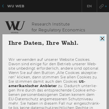
WU WEB
EN
Research Institute
for Regulatory Economics
Coo
Ihre Daten, Ihre Wahl.
Con
HAU
MENÜ
sch
ÖFF
Wir ver­wen­den auf un­se­rer Web­site Coo­kies.
Davon sind ei­ni­ge für den Be­trieb un­se­rer Web­
site un­be­dingt er­for­der­lich, an­de­re sind op­tio­nal.
Wenn Sie auf den But­ton „Alle Coo­kies ak­zep­tie­
ren“ kli­cken, dann stim­men Sie allen Coo­kies zu.
Sie stim­men damit auch den Coo­kies
US-​
amerikanischer An­bie­ter
zu. Da­durch un­ter­lie­
gen Ihre durch das ent­spre­chen­de Coo­kie er­ho­
be­nen per­so­nen­be­zo­ge­nen Daten kei­nem dem
EU-​Datenschutz an­ge­mes­se­nen Schutz­ni­veau
mehr. Sie haben in die­sem Fall nur ein­ge­schränk­
te bis keine da­ten­schutz­recht­li­chen Rech­te in