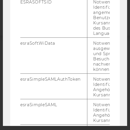
ESRASOFTSID
Notwendig zur
Barrierefreiheitserklärung
Identifizierung 
Webseite
angemeldeten
Benutzers im
Kursanmeldung
des Business
Language Center
esraSoftWiData
Notwendig um
ausgewählte Sp
ACCREDITED BY:
und Sprachkurse
Besuchers
EQUIS
AACSB
nachverfolgen z
können.
esraSimpleSAMLAuthToken
Notwendig zur
Identifizierung 
Angehörige/r für
Kursanmeldung.
AMBA
esraSimpleSAML
Notwendig zur
Identifizierung 
Angehörige/r für
Kursanmeldung.