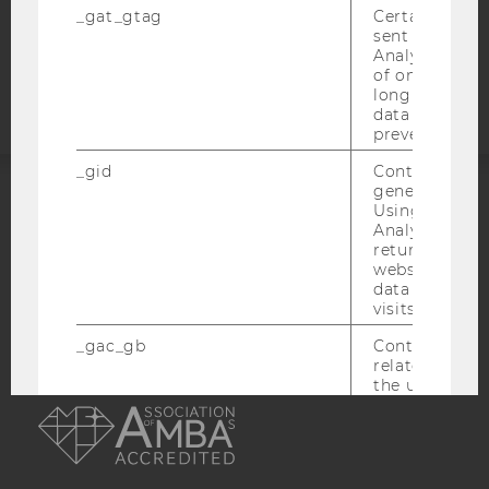
_gat_gtag
Certain data i
sent to Googl
Barrierefreiheitserklärung
Analytics a 
Webseite
of once per m
long as it is s
data transfers
prevented.
_gid
Contains a r
generated use
Using this ID
ACCREDITED BY:
Analytics can
returning use
EQUIS
AACSB
website and 
data from pre
visits.
_gac_gb
Contains cam
related infor
AMBA
the user. If G
Analytics and
Ads accounts 
linked, the co
tags on the G
website read 