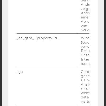
Service abzur
Andere mögli
zeigen Opt-ou
Anfrage im G
Facebook
Instagram
Blog
einen Fehler 
Abrufen einer
vom AMP Clie
Service an.
YouTube
Newsletter
Bluesky
_dc_gtm_--property-id--
Wird von Dou
(Google Tag 
verwendet, u
Besucher nach
Geschlecht o
Interessen zu
IMPRESSUM
identifizieren.
BARRIEREFREIHEITSERKLÄRUNG WEBSEITE
_ga
Contains a r
generated use
DATENSCHUTZERKLÄRUNG
Using this ID
DATENSCHUTZERKLÄRUNG SOCIAL MEDIA
Analytics can
returning use
DATENSCHUTZERKLÄRUNG
website and 
STUDIENBEWERBER*INNEN UND STUDIERENDE
data from pre
visits.
COOKIE EINSTELLUNGEN