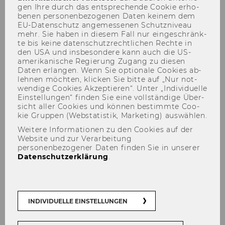
gen Ihre durch das ent­spre­chen­de Coo­kie er­ho­
be­nen per­so­nen­be­zo­ge­nen Daten kei­nem dem
EU-​Datenschutz an­ge­mes­se­nen Schutz­ni­veau
mehr. Sie haben in die­sem Fall nur ein­ge­schränk­
te bis keine da­ten­schutz­recht­li­chen Rech­te in
den USA und ins­be­son­de­re kann auch die US-​
amerikanische Re­gie­rung Zu­gang zu die­sen
Daten er­lan­gen. Wenn Sie op­tio­na­le Coo­kies ab­
Conference
leh­nen möch­ten, kli­cken Sie bitte auf „Nur not­
wen­di­ge Coo­kies Ak­zep­tie­ren“. Unter „In­di­vi­du­el­le
Ein­stel­lun­gen“ fin­den Sie eine voll­stän­di­ge Über­
sicht aller Coo­kies und kön­nen be­stimm­te Coo­
kie Grup­pen (Web­sta­tis­tik, Mar­ke­ting) aus­wäh­len.
Weitere Informationen zu den Cookies auf der
Website und zur Verarbeitung
Der Inhalt dieser Seite ist aktuell nur auf
personenbezogener Daten finden Sie in unserer
Englisch verfügbar.
Datenschutzerklärung
.
2012
INDIVIDUELLE EINSTELLUNGEN
23rd European Regional