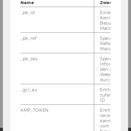
Name
Zweck
Events
_pk_id
Eindeutige
Kennzeichnun
Besuchers du
Workshops
Matomo.
_pk_ref
Speicherung 
Conference
Referrers dur
Matomo.
Research Seminars
_pk_ses
Speicherung 
Informatione
den aktuellen
Teaching
Webseitenbe
durch Matom
Projects
_gcl_au
Enthält eine
zufallsgenerie
ID.
Partners
AMP_TOKEN
Enthält ein To
verwendet we
kann, um eine
vom AMP-Clie