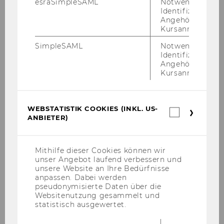
esraSimpleSAML
Notwendig zur
Press and media re­leases avail­able at:
Identifizierung 
Angehörige/r für
http://www.wu.ac.at/press/info
Kursanmeldung.
No­ti­ce in "For­mat" Nr. 28, 13th of July: "
Telekom-​
SimpleSAML
Notwendig zur
Köpfe an der WU
"
Identifizierung 
Angehörige/r für
Pre­sen­ted Pa­pers:
https://www.econs­
Kursanmeldung.
tor.eu/dspace/es­collec­tion­home/10419/60324
WEBSTATISTIK COOKIES (INKL. US-
Webstatis
ANBIETER)
Cookies
(inkl.
US-
Research Institute for Regulatory
Anbieter)
Mithilfe dieser Cookies können wir
Economics
unser Angebot laufend verbessern und
unsere Website an Ihre Bedürfnisse
anpassen. Dabei werden
pseudonymisierte Daten über die
Members
Websitenutzung gesammelt und
statistisch ausgewertet.
Research