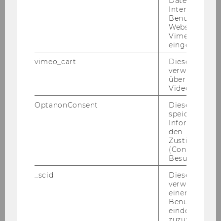
Daten über di
Interaktionen
Research Seminar in Regulation and
Benutzer*inne
Websites, auf
Competition Economics (Prof. Klaus
Vimeo-Video
Gugler - No. 2251)
eingebettet is
Regulatory Economics (Prof. Klaus
vimeo_cart
Dieses Cookie
Gugler - No. 2243)
verwendet, u
überprüfen, wi
Video abgespi
2007
OptanonConsent
Dieses Cooki
speichert
Informatione
Summer Term
den
Zustimmungs
(Consent) ein
Besuchers.
Economic Theory and Policy (Prof. Stefan
_scid
Dieses Cookie
Bühler)
verwendet, u
einem/einer
Benutzer*in e
eindeutige ID
2006
zuzuweisen