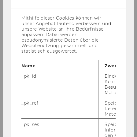
Specialisation: Regulatory Economics
(inkl.
(Prof. Klaus Gugler, No. 2050)
US-
Anbieter)
Mithilfe dieser Cookies können wir
Research & Policy Seminar:
unser Angebot laufend verbessern und
Regulatory Economics (Prof. Klaus
unsere Website an Ihre Bedürfnisse
anpassen. Dabei werden
Gugler, No. 2051)
pseudonymisierte Daten über die
Websitenutzung gesammelt und
Advanced Subject in Economics -
statistisch ausgewertet.
Regulatory Economics (Prof. Klaus
Gugler, No. 2292)
Name
Zweck
_pk_id
Eindeutige
2018
Kennzeichnun
Besuchers du
Matomo.
Winter Term
_pk_ref
Speicherung 
Referrers dur
Advanced Subject in Economics -
Matomo.
Regulatory Economics (Prof. Klaus
_pk_ses
Speicherung 
Gugler, No. 0709
)
Informatione
den aktuellen