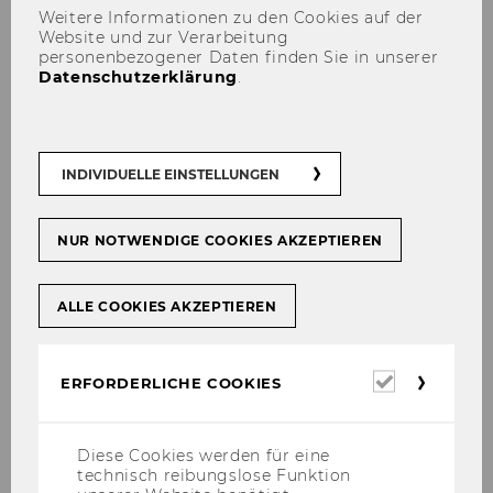
Weitere Informationen zu den Cookies auf der
Website und zur Verarbeitung
Field Course: Regulatory Economics
personenbezogener Daten finden Sie in unserer
(Prof. Klaus Gugler, No. 1170).
Datenschutzerklärung
.
Research & Policy Seminar:
Regulatory Economics (Prof. Klaus
Gugler, No. 1171).
INDIVIDUELLE EINSTELLUNGEN
Economics of Competition (Prof.
Klaus Gugler, No. 1623)
.
NUR NOTWENDIGE COOKIES AKZEPTIEREN
2024
ALLE COOKIES AKZEPTIEREN
Summer Term
Erforderl
ERFORDERLICHE COOKIES
Cookies
Topics in Applied Microeconomics
(Applied Track) (Prof. Klaus Gugler, No.
Diese Cookies werden für eine
5437).
technisch reibungslose Funktion