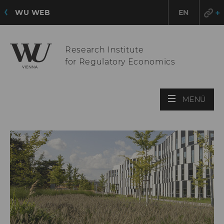
WU WEB
EN
Research Institute
for Regulatory Economics
HAU
MENÜ
ÖFF