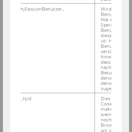
hjSessionBenutzer_
Wird gesetzt,
Winter Term
Benutzer zum
Mal eine Seite
Speichert die 
Regulatory Economics (Prof. Stefan
Benutzer-ID, d
Bühler)
diese Seite e
ist. Hotjar ver
Benutzer nich
verschiedene
Summer Term
hinweg.Stellt 
dass Daten v
nachfolgende
Doctoral Seminar "Current Issues in
Besuchen auf
Electricity Regulation"
derselben We
(Program available on request)
derselben Ben
zugeordnet w
_hjid
Dies ist ein al
2005
Cookie, das wi
mehr setzen, 
wenn ein Benu
Winter Term
noch in sein
Browser hat,
wir seinen We