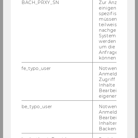
BACH_PRXY_SN
Zur Anzeige von
einigen WU-
Research & Policy Seminar:
spezifischen Inh
Regulatory Economics (Prof. Klaus
müssen Informa
Gugler, No. 1429)
teilweise von
nachgelagerten
Bachelorseminar
System abgefra
Telekommunikations- und
werden. Notwen
um die Antwort 
Internetinfrastrukturen (Dr. Wolfgang
Anfrage zuordne
Briglauer, No. 39505, University of
können.
Passau
fe_typo_user
Notwendig für d
Anmeldung und
Zugriff auf gesc
2021
Inhalte oder zur
Bearbeitung des
eigenen Profils.
Winter Term
be_typo_user
Notwendig für d
Anmeldung und
Specialisation: Regulatory Economics
Bearbeitung von
(Prof. Klaus Gugler, No. 1590)
Inhalten im TYP
Backend.
Research & Policy Seminar: