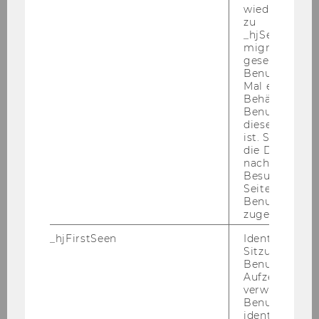
Doctoral Seminar "Current Issues in
wiederverwen
Electricity Regulation"
zu
_hjSessionUser
migrieren. Wi
gesetzt, wenn
Benutzer zum
Mal eine Seite
Behält die Hot
Research Institute for Regulatory
Benutzer-ID be
diese Seite e
Economics
ist. Stellt sic
die Daten von
nachfolgende
Besuchen der
Members
Seite derselb
Benutzer-ID
zugeordnet w
Research
_hjFirstSeen
Identifiziert d
Sitzung eines
Events
Benutzers. Wi
Aufzeichnungs
Teaching
verwendet, u
Benutzersitz
identifizieren.