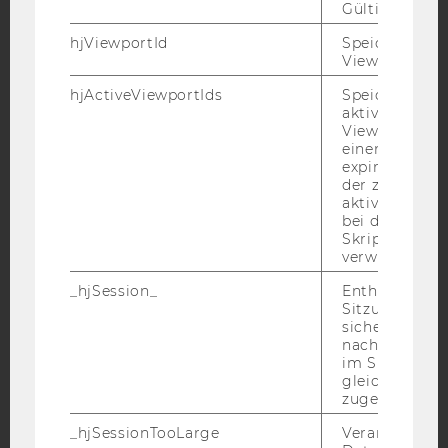
Gültigkeitsda
hjViewportId
Speichert Ben
YouTube
Newsletter
Bluesky
Viewport-Deta
hjActiveViewportIds
Speichert die
aktiven Benut
Viewports. Sp
einen
expirationTi
IMPRESSUM
der zur Valid
aktiver Ansic
BARRIEREFREIHEITSERKLÄRUNG WEBSEITE
bei der
DATENSCHUTZERKLÄRUNG
Skriptinitiali
verwendet wir
DATENSCHUTZERKLÄRUNG SOCIAL MEDIA
_hjSession_
Enthält die ak
DATENSCHUTZERKLÄRUNG
Sitzungsdaten.
STUDIENBEWERBER*INNEN UND STUDIERENDE
sicher, dass
nachfolgende
COOKIE EINSTELLUNGEN
im Sitzungsfe
gleichen Sitz
Barrierefreiheitserklärung
zugeordnet w
Webseite
_hjSessionTooLarge
Veranlasst Hot