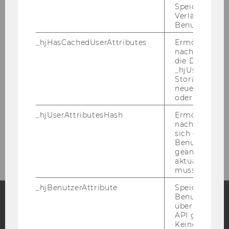
Speicherdaue
Courses
Verlängert sic
Benutzeraktivi
Dissertations
_hjHasCachedUserAttributes
Ermöglicht e
nachzuvollzie
Diploma & Master Theses
die Daten in
_hjUserAttrib
Bachelor Theses
Storage auf 
neuesten Stan
oder nicht.
Projects
_hjUserAttributesHash
Ermöglicht e
nachzuvollzie
sich ein
Partners
Benutzerattri
geändert hat
aktualisiert 
muss.
_hjBenutzerAttribute
Speichert
Benutzerattri
über die Hotja
API gesendet
Facebook
Instagram
Blog
Keine explizit