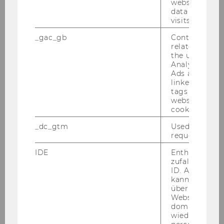
website and 
Gugler, No. 6005)
data from pre
visits.
_gac_gb
Contains cam
2015
related infor
the user. If G
Analytics and
Winter Term
Ads accounts 
linked, the co
tags on the G
Regulatory Economics (Prof. Klaus
website read 
Gugler, Mag. Nikolaus Fink, No. 0863)
cookie.
Research Seminar in Regulation and
_dc_gtm
Used to throt
Competition Economics (Prof. Klaus
request rate.
Gugler, No. 0870)
IDE
Enthält eine
zufallsgenerie
ID. Anhand di
2014
kann Google 
über verschie
Websites
Winter Term
domainübergr
wiedererkenn