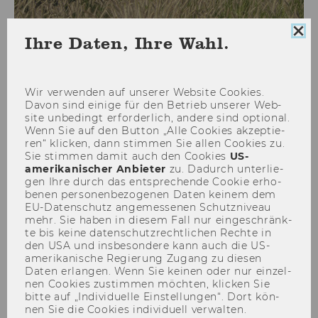
Coo
Ihre Daten, Ihre Wahl.
Con
sch
Wir ver­wen­den auf un­se­rer Web­site Coo­kies.
Courses
Davon sind ei­ni­ge für den Be­trieb un­se­rer Web­
site un­be­dingt er­for­der­lich, an­de­re sind op­tio­nal.
Wenn Sie auf den But­ton „Alle Coo­kies ak­zep­tie­
ren“ kli­cken, dann stim­men Sie allen Coo­kies zu.
Sie stim­men damit auch den Coo­kies
US-​
amerikanischer An­bie­ter
zu. Da­durch un­ter­lie­
gen Ihre durch das ent­spre­chen­de Coo­kie er­ho­
be­nen per­so­nen­be­zo­ge­nen Daten kei­nem dem
Der Inhalt dieser Seite ist aktuell nur auf
EU-​Datenschutz an­ge­mes­se­nen Schutz­ni­veau
Englisch verfügbar.
mehr. Sie haben in die­sem Fall nur ein­ge­schränk­
te bis keine da­ten­schutz­recht­li­chen Rech­te in
den USA und ins­be­son­de­re kann auch die US-​
amerikanische Re­gie­rung Zu­gang zu die­sen
2024
Daten er­lan­gen. Wenn Sie kei­nen oder nur ein­zel­
nen Coo­kies zu­stim­men möch­ten, kli­cken Sie
bitte auf „In­di­vi­du­el­le Ein­stel­lun­gen“. Dort kön­
Winter Termn
nen Sie die Coo­kies in­di­vi­du­ell ver­wal­ten.