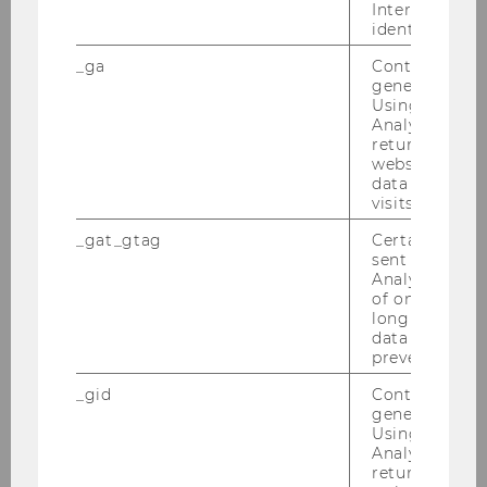
Interessen zu
Regulatory Economics (Prof. Klaus
identifizieren.
Gugler, No. 5645)
_ga
Contains a r
generated use
Using this ID
2016
Analytics can
returning use
website and 
Winter Term
data from pre
visits.
Regulatory Economics (Prof. Klaus
_gat_gtag
Certain data i
sent to Googl
Gugler, No. 0823)
Analytics a 
Research Seminar in Regulation and
of once per m
long as it is s
Competition Economics (Prof. Klaus
data transfers
Gugler, No. 0829)
prevented.
_gid
Contains a r
generated use
Summer Term
Using this ID
Analytics can
returning use
Regulatory Economics (Prof. Klaus