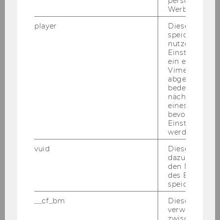
personalisiert
Advanced Subject in Economics -
Werbung auss
Regulatory Economics (Prof. Klaus
player
Dieses Cooki
Gugler, No. 0952)
speichert
nutzerspezifi
Einstellungen
ein eingebett
Summer Term
Vimeo-Video
abgespielt wi
bedeutet, das
nächsten Ans
Research Seminar in Regulation and
eines Vimeo-V
bevorzugten
Competition Economics (Prof. Klaus
Einstellungen
Gugler, No. 5007)
werden.
vuid
Dieser Cookie
dazu eingeset
2013
den Nutzungs
des Benutzers
speichern.
Winter Term
__cf_bm
Dieses Cookie
verwendet, u
Research Seminar in Regulation and
zwischen Men