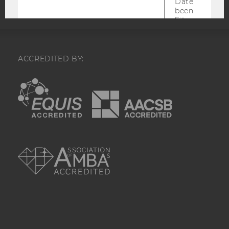
Datenerfassu
beenden, wen
Sitzung zu vie
Wird automat
durch ein Sig
Servers best
wenn die Sitz
ACCREDITED BY:
Limit überschr
EQUIS
AACSB
_hjSessionResumed
Wird gesetzt,
eine
Sitzung/Aufz
nach einer
Unterbrechun
Verbindung w
AMBA
den Hotjar-Se
verbunden wir
_hjCookieTest
Prüft, ob der 
Tracking Cod
verwenden ka
ja, wird ein W
gesetzt. Wird 
sofort nach s
Erstellung ge