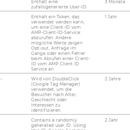
Enthält eine
3 Monate
zufallsgenerierte User-ID.
hristian Grünhaus
Enthält ein Token, das
1 Jahr
verwendet werden kann,
hm. Schober) Wissenschaftlicher Leiter,
um eine Client-ID vom
nior Researcher
AMP-Client-ID-Service
abzurufen. Andere
fgaben:
Arbeits- und
mögliche Werte zeigen
rschungsschwerpunkte: Evaluation, SROI-
Opt-out, Anfrage im
alysen, Finanzierung, Spendenverhalten,
Gange oder einen Fehler
beim Abrufen einer Client-
beitszufriedenheit und Motivation,
ID vom AMP Client ID
tenpflege und –betreuung, Menschen mit
Service an.
hinderung bzw. Barrierefreiheit
--
Wird von DoubleClick
2 Jahre
(Google Tag Manager)
christian.gruenhaus@wu.ac.at
verwendet, um die
+43 1 31336 5888
Besucher nach Alter,
Geschlecht oder
Interessen zu
identifizieren.
Contains a randomly
2 Jahr
generated user ID. Using