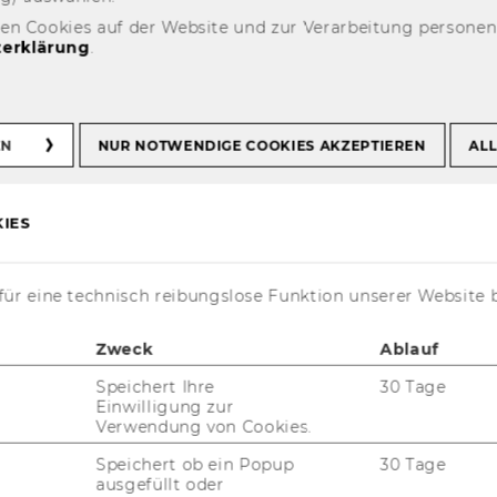
den Cookies auf der Website und zur Verarbeitung persone
erklärung
.
nd Beratung
Benchmarking
EN
NUR NOTWENDIGE COOKIES AKZEPTIEREN
ALL
ng
IES
ür eine technisch reibungslose Funktion unserer Website 
i­tig ver­wend­ba­res In­stru­ment zur Aus­wer­
Zweck
Ablauf
en, das in ver­schie­de­nen Arten von Ana­ly­
n kann.
Kern­stück
die­ses Ver­fah­rens ist die
Speichert Ihre
30 Tage
Einwilligung zur
ähl­ter Kenn­zah­len oder KPIs sowie deren
Verwendung von Cookies.
l ist es, et­wai­ge Un­ter­schie­de, Ab­wei­chun­
Speichert ob ein Popup
30 Tage
stel­len und im An­schluss et­wai­ge In­ef­fi­zi­
ausgefüllt oder
­zia­le auf­zu­zei­gen.
Ana­ly­se­ge­gen­stän­