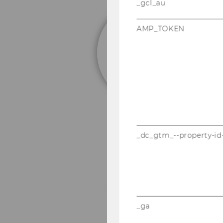
_gcl_au
C
AMP_TOKEN
(e
Se
Au
Fo
An
Ar
Al
Be
_dc_gtm_--property-id
_ga