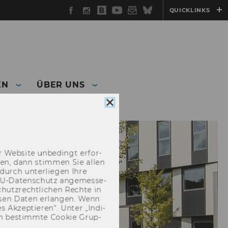
Facebook
Instagram
WU
YouTube
Newsletter
Bluesky
QUICKLINKS
Blog
EN
ÜBER UNS
Cookie
Consent
schließen
 Web­site un­be­dingt er­for­
­cken, dann stim­men Sie allen
durch un­ter­lie­gen Ihre
EU-​Datenschutz an­ge­mes­se­
hutz­recht­li­chen Rech­te in
­sen Daten er­lan­gen. Wenn
 Ak­zep­tie­ren“. Unter „In­di­
­nen be­stimm­te Coo­kie Grup­