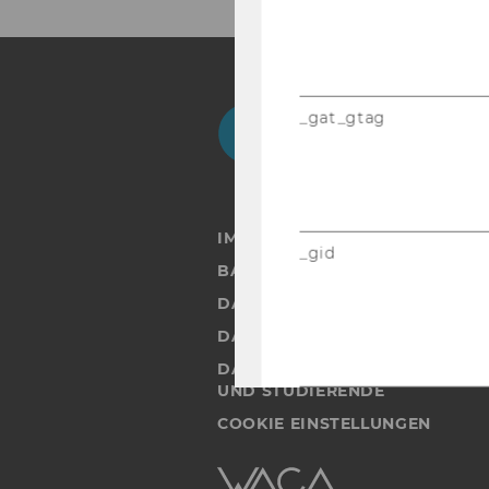
Facebook
Instagram
Blog
Yo
_gat_gtag
IMPRESSUM
_gid
BARRIEREFREIHEITSERKLÄRUN
DATENSCHUTZERKLÄRUNG
DATENSCHUTZERKLÄRUNG SOC
DATENSCHUTZERKLÄRUNG ST
UND STUDIERENDE
_gac_gb
COOKIE EINSTELLUNGEN
Barrierefreiheitserklärung