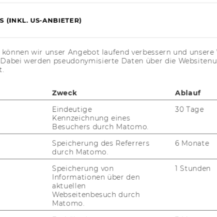
­tun­gen von sta­tio­nä­ren Pfle­ge­ein­rich­
 (INKL. US-ANBIETER)
­rech­nung und Dar­stel­lung der Tarif-​ und
s können wir unser Angebot laufend verbessern und unsere 
­nä­ren Pfle­ge­ein­rich­tun­gen in Wien“ kom­
. Dabei werden pseudonymisierte Daten über die Website
t.
m Ein­satz, und zwar kon­kret bei der Er­
zwi­schen aus­ge­wähl­ten öf­fent­lich und pri­vat
Zweck
Ablauf
tun­gen in Wien. Im An­schluss wer­den die Ta­ri­
s­kenn­zah­len im Bezug ge­setzt. Die Ver­glei­
Eindeutige
30 Tage
Zeit­raum von fünf Jah­ren.
Kennzeichnung eines
Besuchers durch Matomo.
Speicherung des Referrers
6 Monate
durch Matomo.
Speicherung von
1 Stunden
Informationen über den
aktuellen
Webseitenbesuch durch
Matomo.