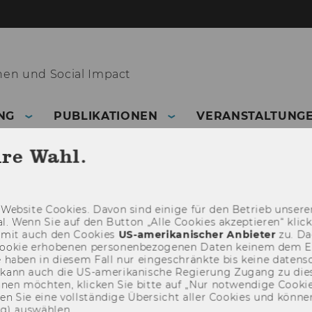
nen und Social Impact
NG
PUBLIKATIONEN
VERANSTALTUNG
hre Wahl.
Web­site Coo­kies. Davon sind ei­ni­ge für den Be­trieb un­se­rer
­nal. Wenn Sie auf den But­ton „Alle Coo­kies ak­zep­tie­ren“ kli
damit auch den Coo­kies
US-​amerikanischer An­bie­ter
zu. Da­
oo­kie er­ho­be­nen per­so­nen­be­zo­ge­nen Daten kei­nem dem 
haben in die­sem Fall nur ein­ge­schränk­te bis keine da­ten­sc
e kann auch die US-​amerikanische Re­gie­rung Zu­gang zu die
eh­nen möch­ten, kli­cken Sie bitte auf „Nur not­wen­di­ge Coo­kies
fin­den Sie eine voll­stän­di­ge Über­sicht aller Coo­kies und kön
ng) aus­wäh­len.