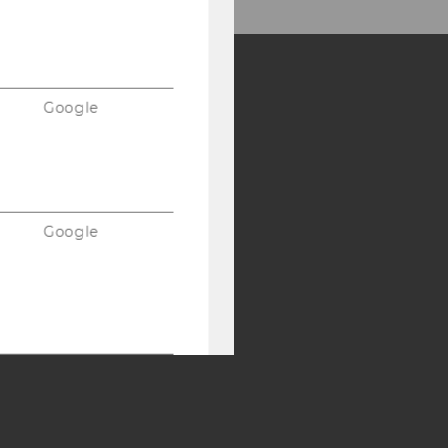
Google
Y:
SB
AMBA
Google
Google