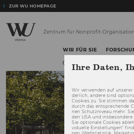
ZUR WU HOMEPAGE
Zentrum für
Nonprofit-Organisatio
WIR FÜR SIE
FORSCHU
Ihre Daten, I
Wir ver­wen­den auf un­se­rer 
der­lich, an­de­re sind op­tio
Coo­kies zu. Sie stim­men 
durch das ent­spre­chen­de C
nen Schutz­ni­veau mehr. Sie 
den USA und ins­be­son­de­r
Sie op­tio­na­le Coo­kies ab­l
vi­du­el­le Ein­stel­lun­gen“ 
pen (Web­sta­tis­tik, Mar­ke­ti