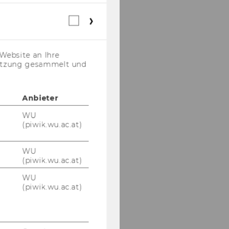
Webstatistik
Cookies
(inkl.
US-
Website an Ihre
Anbieter)
nutzung gesammelt und
Anbieter
WU
(piwik.wu.ac.at)
WU
(piwik.wu.ac.at)
WU
(piwik.wu.ac.at)