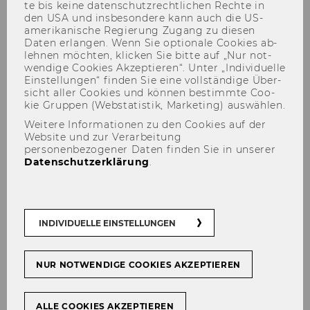
te bis keine da­ten­schutz­recht­li­chen Rech­te in
den USA und ins­be­son­de­re kann auch die US-​
amerikanische Re­gie­rung Zu­gang zu die­sen
Daten er­lan­gen. Wenn Sie op­tio­na­le Coo­kies ab­
leh­nen möch­ten, kli­cken Sie bitte auf „Nur not­
wen­di­ge Coo­kies Ak­zep­tie­ren“. Unter „In­di­vi­du­el­le
Ein­stel­lun­gen“ fin­den Sie eine voll­stän­di­ge Über­
sicht aller Coo­kies und kön­nen be­stimm­te Coo­
kie Grup­pen (Web­sta­tis­tik, Mar­ke­ting) aus­wäh­len.
Weitere Informationen zu den Cookies auf der
Matthias Strolz
Website und zur Verarbeitung
personenbezogener Daten finden Sie in unserer
Datenschutzerklärung
.
INDIVIDUELLE EINSTELLUNGEN
NUR NOTWENDIGE COOKIES AKZEPTIEREN
ALLE COOKIES AKZEPTIEREN