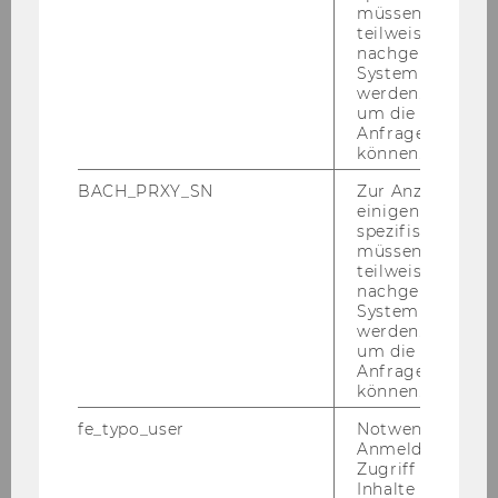
müssen Informa
Plattform story.one
teilweise von
nachgelagerten
ak­tu­el­le Best­sel­ler: "Sei Pilot dei­nes Le­
System abgefra
bens" (2018) und „Ge­sprä­che mit einem
werden. Notwen
Baum“ (2022)
um die Antwort 
Anfrage zuordne
2023 folg­te ge­mein­sam mit Kurt Ra­zel­li
können.
das Musik-​Album „Back to Earth“, eine
BACH_PRXY_SN
Zur Anzeige von
Hom­mage an das Mensch-​Sein in be­
einigen WU-
weg­ten Zei­ten
spezifischen Inh
müssen Informa
teilweise von
nachgelagerten
System abgefra
werden. Notwen
um die Antwort 
NPO-Forum 2025
Anfrage zuordne
können.
fe_typo_user
Notwendig für d
NPO-Forum 2025: Fotos
Anmeldung und
Zugriff auf gesc
Inhalte oder zur