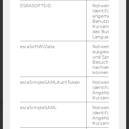
ESRASOFTSID
Notwendig zur
IMPRESSUM
Identifizierung 
BARRIEREFREIHEITSERKLÄRUNG WEBSEITE
angemeldeten
Benutzers im
DATENSCHUTZERKLÄRUNG
Kursanmeldung
des Business
DATENSCHUTZERKLÄRUNG SOCIAL MEDIA
Language Center
DATENSCHUTZERKLÄRUNG
STUDIENBEWERBER*INNEN UND STUDIERENDE
esraSoftWiData
Notwendig um
ausgewählte Sp
COOKIE EINSTELLUNGEN
und Sprachkurse
Besuchers
nachverfolgen z
Barrierefreiheitserklärung
können.
Webseite
esraSimpleSAMLAuthToken
Notwendig zur
Identifizierung 
Angehörige/r für
Kursanmeldung.
esraSimpleSAML
Notwendig zur
Identifizierung 
ACCREDITED BY:
Angehörige/r für
Kursanmeldung.
EQUIS
AACSB