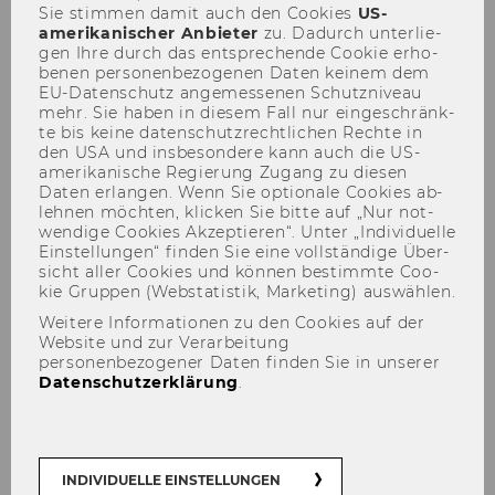
Sie stim­men damit auch den Coo­kies
US-​
amerikanischer An­bie­ter
zu. Da­durch un­ter­lie­
gen Ihre durch das ent­spre­chen­de Coo­kie er­ho­
be­nen per­so­nen­be­zo­ge­nen Daten kei­nem dem
EU-​Datenschutz an­ge­mes­se­nen Schutz­ni­veau
mehr. Sie haben in die­sem Fall nur ein­ge­schränk­
te bis keine da­ten­schutz­recht­li­chen Rech­te in
den USA und ins­be­son­de­re kann auch die US-​
amerikanische Re­gie­rung Zu­gang zu die­sen
Daten er­lan­gen. Wenn Sie op­tio­na­le Coo­kies ab­
NPO-Forum 2025: Anmeldung
leh­nen möch­ten, kli­cken Sie bitte auf „Nur not­
wen­di­ge Coo­kies Ak­zep­tie­ren“. Unter „In­di­vi­du­el­le
Ein­stel­lun­gen“ fin­den Sie eine voll­stän­di­ge Über­
sicht aller Coo­kies und kön­nen be­stimm­te Coo­
kie Grup­pen (Web­sta­tis­tik, Mar­ke­ting) aus­wäh­len.
Zukunft gestalten: Das Ende
Weitere Informationen zu den Cookies auf der
Website und zur Verarbeitung
der Welt, wie wir sie kannten?
personenbezogener Daten finden Sie in unserer
Datenschutzerklärung
.
Strategisches
Risikomanagement und Good
Governance für eine
INDIVIDUELLE EINSTELLUNGEN
turbulente Zukunft