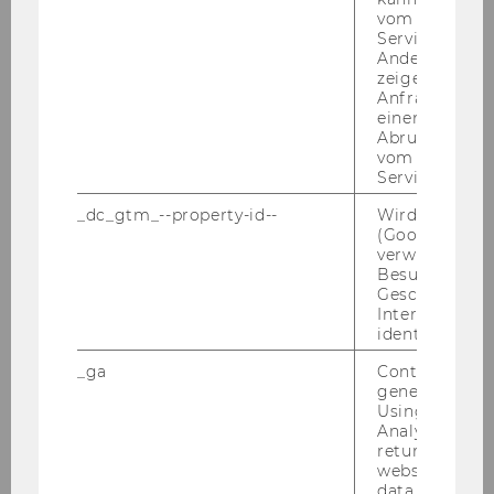
neh­me­rIn­nen mög­lich.
vom AMP-Clie
Service abzur
Andere mögli
zeigen Opt-ou
Anfrage im G
einen Fehler 
Abrufen einer
NPO-Forum
vom AMP Clie
Service an.
_dc_gtm_--property-id--
Wird von Dou
NPO-Forum 2027
(Google Tag 
verwendet, u
Besucher nach
NPO-Forum 2026
Geschlecht o
Interessen zu
identifizieren.
NPO-Forum 2025
_ga
Contains a r
generated use
Using this ID
NPO-Forum 2025: Fotos
Analytics can
returning use
NPO-Forum 2025: Video
website and 
data from pre