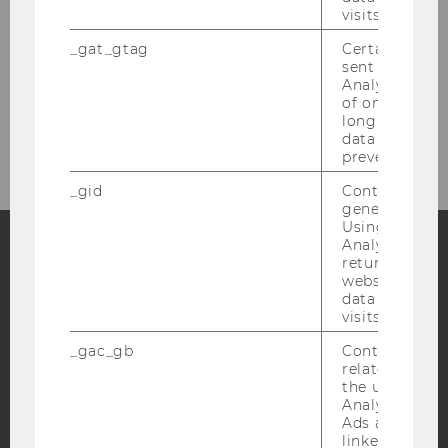
visits.
NPO-Forum 2025: Anmeldung
_gat_gtag
Certain data i
NPO-Forum: Veranstaltungsort
sent to Googl
Analytics a 
of once per m
long as it is s
NPO-Forum 2024
data transfers
prevented.
_gid
Contains a r
generated use
Using this ID
Analytics can
returning use
Facebook
Instagram
Blog
website and 
data from pre
visits.
_gac_gb
Contains cam
YouTube
Newsletter
Bluesky
related infor
the user. If G
Analytics and
Ads accounts 
linked, the co