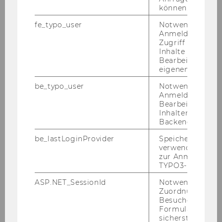
können.
fe_typo_user
Notwendig für d
Anmeldung und
Zugriff auf gesc
Inhalte oder zur
Bearbeitung des
eigenen Profils.
be_typo_user
Notwendig für d
Sichern Sie sich noch bis 15.03.2025 ein
Anmeldung und
Ticket und profitieren Sie von unserem
Bearbeitung von
Early-Bird Rabatt um -10%!
Inhalten im TYP
Backend.
*Gül­tig nur für Ein­zel­ti­ckets und ist nicht mit
be_lastLoginProvider
Speichert die zul
an­de­ren Ak­tio­nen kom­bi­nier­bar.
verwendete Met
zur Anmeldung f
TYPO3-Backend.
ASP.NET_SessionId
Notwendig, um 
Zuordnung von
Besucher zu
Formulareingab
sicherstellen zu