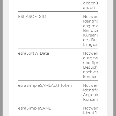
gegenüber Angri
abzusichern.
Florentine Maier
ESRASOFTSID
Notwendig zur
Michael Meyer
Identifizierung 
angemeldeten
Benutzers im
Rita Mayrhofer
Kursanmeldung
des Business
Siegfried Meryn
Language Center
esraSoftWiData
Notwendig um
Renate Meyer
ausgewählte Sp
und Sprachkurse
Gebhard Ottacher
Besuchers
nachverfolgen z
können.
Clemens Sedmak
esraSimpleSAMLAuthToken
Notwendig zur
Ralf M. Tatto
Identifizierung 
Angehörige/r für
Kursanmeldung.
Christiane Varga
esraSimpleSAML
Notwendig zur
Stefan Wallner
Identifizierung 