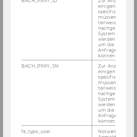
BACH_PRXY_ID
Zur Anzeige von
einigen WU-
spezifischen Inh
müssen Informa
teilweise von
NPO-Forum 2024
nachgelagerten
System abgefra
werden. Notwen
um die Antwort 
NPO-Forum: Fotos
Anfrage zuordne
können.
NPO-Forum: Veranstaltungsort
BACH_PRXY_SN
Zur Anzeige von
einigen WU-
spezifischen Inh
NPO-Forum: Die Vortagenden
müssen Informa
teilweise von
nachgelagerten
Florian Bauernfeind
System abgefra
werden. Notwen
Günther Lutschinger
um die Antwort 
Anfrage zuordne
können.
Josef Baumüller
fe_typo_user
Notwendig für d