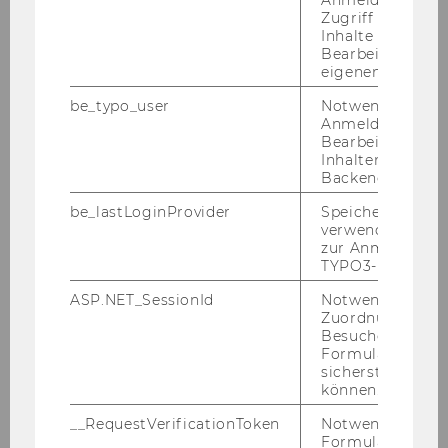
Martin Bodenstorfer
Anmeldung und
Zugriff auf gesc
Inhalte oder zur
Silvia Bruni
Bearbeitung des
eigenen Profils.
Leila Cornips
be_typo_user
Notwendig für d
Anmeldung und
Daniel Erbert
Bearbeitung von
Inhalten im TYP
Sandra Frauenberger
Backend.
be_lastLoginProvider
Speichert die zul
Walburga Fröhlich
verwendete Met
zur Anmeldung f
Christian Grünhaus
TYPO3-Backend.
ASP.NET_SessionId
Notwendig, um 
Monika Haider
Zuordnung von
Besucher zu
Michael Heinisch
Formulareingab
sicherstellen zu
können.
Christian Horak
__RequestVerificationToken
Notwendig, um 
Susanne Kalss
Formulareingab