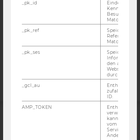
_pk_id
Eindeutige
BARRIEREFREIHEITSERKLÄRUNG WEBSEITE
Kennzeichnun
Besuchers du
DATENSCHUTZERKLÄRUNG
Matomo.
DATENSCHUTZERKLÄRUNG SOCIAL MEDIA
_pk_ref
Speicherung 
Referrers dur
DATENSCHUTZERKLÄRUNG
Matomo.
STUDIENBEWERBER*INNEN UND STUDIERENDE
COOKIE EINSTELLUNGEN
_pk_ses
Speicherung 
Informatione
den aktuellen
Barrierefreiheitserklärung
Webseitenbe
durch Matom
Webseite
_gcl_au
Enthält eine
zufallsgenerie
ID.
AMP_TOKEN
Enthält ein To
verwendet we
kann, um eine
ACCREDITED BY:
vom AMP-Clie
Service abzur
EQUIS
AACSB
Andere mögli