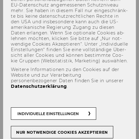
EU-​Datenschutz an­ge­mes­se­nen Schutz­ni­veau
mehr. Sie haben in die­sem Fall nur ein­ge­schränk­
te bis keine da­ten­schutz­recht­li­chen Rech­te in
den USA und ins­be­son­de­re kann auch die US-​
amerikanische Re­gie­rung Zu­gang zu die­sen
Daten er­lan­gen. Wenn Sie op­tio­na­le Coo­kies ab­
leh­nen möch­ten, kli­cken Sie bitte auf „Nur not­
wen­di­ge Coo­kies Ak­zep­tie­ren“. Unter „In­di­vi­du­el­le
Ein­stel­lun­gen“ fin­den Sie eine voll­stän­di­ge Über­
sicht aller Coo­kies und kön­nen be­stimm­te Coo­
Walburga Fröhlich
kie Grup­pen (Web­sta­tis­tik, Mar­ke­ting) aus­wäh­len.
Weitere Informationen zu den Cookies auf der
Website und zur Verarbeitung
personenbezogener Daten finden Sie in unserer
Datenschutzerklärung
.
INDIVIDUELLE EINSTELLUNGEN
NUR NOTWENDIGE COOKIES AKZEPTIEREN