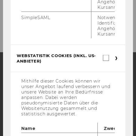
Angehörige/r für
Kursanmeldung.
Jürgen Willems
SimpleSAML
Notwendig zur
Susanne Zach
Identifizierung 
Angehörige/r für
Kursanmeldung.
WEBSTATISTIK COOKIES (INKL. US-
Webstatis
ANBIETER)
Cookies
(inkl.
Facebook
Instagram
Blog
US-
Anbieter)
Mithilfe dieser Cookies können wir
unser Angebot laufend verbessern und
unsere Website an Ihre Bedürfnisse
YouTube
anpassen. Dabei werden
Newsletter
Bluesky
pseudonymisierte Daten über die
Websitenutzung gesammelt und
statistisch ausgewertet.
Name
Zweck
IMPRESSUM