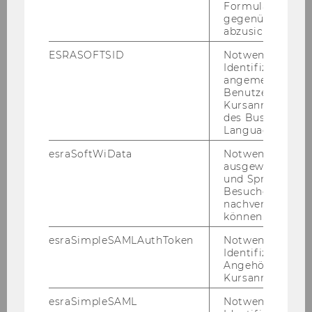
Formulareingab
Sandra Frauenberger
gegenüber Angri
abzusichern.
Walburga Fröhlich
ESRASOFTSID
Notwendig zur
Identifizierung 
Christian Grünhaus
angemeldeten
Benutzers im
Kursanmeldung
Monika Haider
des Business
Language Center
Michael Heinisch
esraSoftWiData
Notwendig um
ausgewählte Sp
Christian Horak
und Sprachkurse
Besuchers
Susanne Kalss
nachverfolgen z
können.
Florentine Maier
esraSimpleSAMLAuthToken
Notwendig zur
Identifizierung 
Michael Meyer
Angehörige/r für
Kursanmeldung.
Rita Mayrhofer
esraSimpleSAML
Notwendig zur