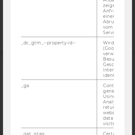
COOKIE EINSTELLUNGEN
zeigen Opt-ou
Anfrage im G
einen Fehler 
Barrierefreiheitserklärung
Abrufen einer
Webseite
vom AMP Clie
Service an.
_dc_gtm_--property-id--
Wird von Dou
(Google Tag 
verwendet, u
Besucher nach
Geschlecht o
ACCREDITED BY:
Interessen zu
identifizieren.
EQUIS
AACSB
_ga
Contains a r
generated use
Using this ID
Analytics can
returning use
website and 
AMBA
data from pre
visits.
_gat_gtag
Certain data i