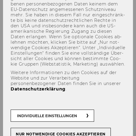
be­nen per­so­nen­be­zo­ge­nen Daten kei­nem dem
EU-​Datenschutz an­ge­mes­se­nen Schutz­ni­veau
mehr. Sie haben in die­sem Fall nur ein­ge­schränk­
te bis keine da­ten­schutz­recht­li­chen Rech­te in
den USA und ins­be­son­de­re kann auch die US-​
amerikanische Re­gie­rung Zu­gang zu die­sen
Daten er­lan­gen. Wenn Sie op­tio­na­le Coo­kies ab­
leh­nen möch­ten, kli­cken Sie bitte auf „Nur not­
wen­di­ge Coo­kies Ak­zep­tie­ren“. Unter „In­di­vi­du­el­le
Ein­stel­lun­gen“ fin­den Sie eine voll­stän­di­ge Über­
Martin Bodenstorfer
sicht aller Coo­kies und kön­nen be­stimm­te Coo­
kie Grup­pen (Web­sta­tis­tik, Mar­ke­ting) aus­wäh­len.
Weitere Informationen zu den Cookies auf der
Website und zur Verarbeitung
personenbezogener Daten finden Sie in unserer
Datenschutzerklärung
.
INDIVIDUELLE EINSTELLUNGEN
NUR NOTWENDIGE COOKIES AKZEPTIEREN