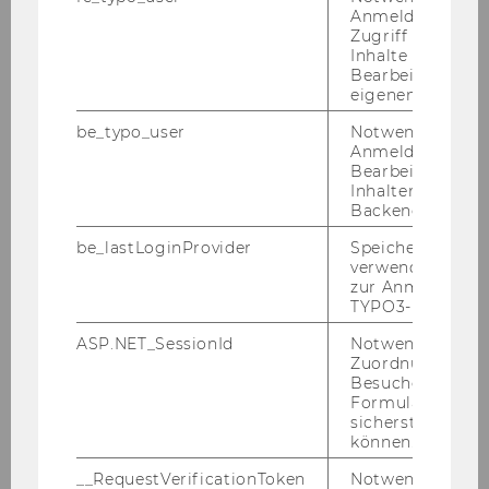
Anmeldung und
Zugriff auf gesc
NPO-Forum: Veranstaltungsort
Inhalte oder zur
Bearbeitung des
eigenen Profils.
NPO-Forum: Die Vortagenden
be_typo_user
Notwendig für d
Anmeldung und
Bearbeitung von
Florian Bauernfeind
Inhalten im TYP
Backend.
Günther Lutschinger
be_lastLoginProvider
Speichert die zul
verwendete Met
Josef Baumüller
zur Anmeldung f
TYPO3-Backend.
Martin Bodenstorfer
ASP.NET_SessionId
Notwendig, um 
Zuordnung von
Silvia Bruni
Besucher zu
Formulareingab
Leila Cornips
sicherstellen zu
können.
Daniel Erbert
__RequestVerificationToken
Notwendig, um 