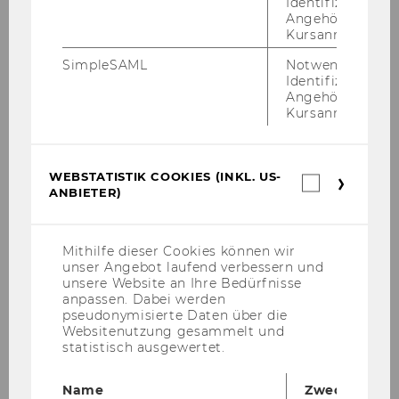
Identifizierung 
Siegfried Meryn
Angehörige/r für
Kursanmeldung.
Renate Meyer
SimpleSAML
Notwendig zur
Identifizierung 
Gebhard Ottacher
Angehörige/r für
Kursanmeldung.
Clemens Sedmak
Ralf M. Tatto
WEBSTATISTIK COOKIES (INKL. US-
Webstatis
ANBIETER)
Cookies
Christiane Varga
(inkl.
US-
Anbieter)
Stefan Wallner
Mithilfe dieser Cookies können wir
unser Angebot laufend verbessern und
unsere Website an Ihre Bedürfnisse
Jürgen Willems
anpassen. Dabei werden
pseudonymisierte Daten über die
Susanne Zach
Websitenutzung gesammelt und
statistisch ausgewertet.
Name
Zweck