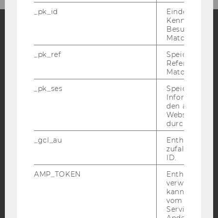
_pk_id
Eindeutige
Kennzeichnun
Besuchers du
Matomo.
Facebook
Instagram
Blog
_pk_ref
Speicherung 
Referrers dur
Matomo.
YouTube
Newsletter
Bluesky
_pk_ses
Speicherung 
Informatione
den aktuellen
Webseitenbe
durch Matom
_gcl_au
Enthält eine
IMPRESSUM
zufallsgenerie
BARRIEREFREIHEITSERKLÄRUNG WEBSEITE
ID.
DATENSCHUTZERKLÄRUNG
AMP_TOKEN
Enthält ein To
verwendet we
DATENSCHUTZERKLÄRUNG SOCIAL MEDIA
kann, um eine
DATENSCHUTZERKLÄRUNG
vom AMP-Clie
Service abzur
STUDIENBEWERBER*INNEN UND STUDIERENDE
Andere mögli