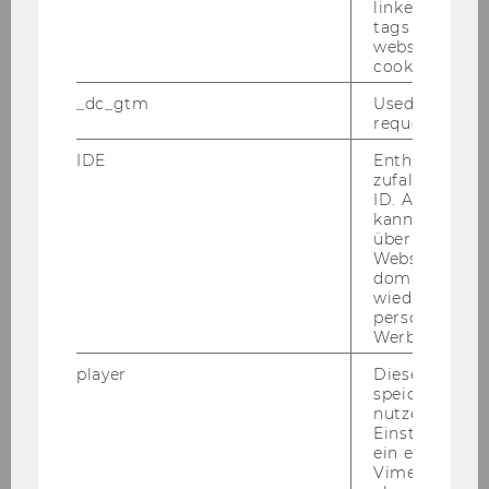
linked, the co
katharina.wankat@wu.ac.at
tags on the G
+43 1 31336 6846
website read 
cookie.
_dc_gtm
Used to throt
request rate.
IDE
Enthält eine
zufallsgenerie
ID. Anhand di
kann Google 
Projekte
über verschie
Websites
domainübergr
wiedererkenn
2026
personalisiert
Werbung auss
Palliative Notfallmedikamente -
player
Dieses Cooki
speichert
Evaluierung
nutzerspezifi
Einstellungen
SROI-Analyse Schuldenberatungen
ein eingebett
Vimeo-Video