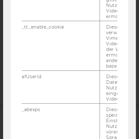
IMPRESSUM
Nutzung des 
Videoplayers 
BARRIEREFREIHEITSERKLÄRUNG WEBSEITE
ermöglichen
DATENSCHUTZERKLÄRUNG
_tt_enable_cookie
Dieses Cookie
DATENSCHUTZERKLÄRUNG SOCIAL MEDIA
verwendet, u
Vimeo-
DATENSCHUTZERKLÄRUNG
Videoeinbett
STUDIENBEWERBER*INNEN UND STUDIERENDE
der WU-Websi
ermöglichen 
COOKIE EINSTELLUNGEN
andere nicht 
bezeichnete 
Barrierefreiheitserklärung
afUserId
Dieses Cooki
Webseite
Daten von
Nutzer*innen,
eingebettete
Videos intera
_abexps
Dieses Cooki
speichert get
Einstellungen
ACCREDITED BY:
Nutzer*in, zB.
voreingestell
EQUIS
AACSB
Sprache, Regi