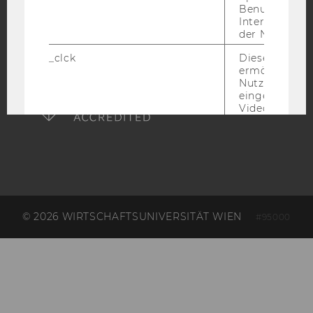
Benutzernam
Interaktionsd
der Nutzer*in
_clck
Dieses Cooki
AMBA
ermöglicht di
Nutzung des
eingebettete
Video Players
has_logged_in
Dieses Cooki
speichert
Anmeldeinfo
und ob sich de
Nutzer*in jem
angemeldet h
© 2026 WIRTSCHAFTSUNIVERSITÄT WIEN
#95000
language
Dieses Cooki
sich die
Spracheinstel
der Nutzer*in
sichergestellt
Vimeo in der
Nutzer ausge
Sprache ersch