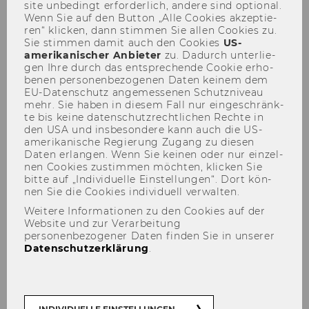
site un­be­dingt er­for­der­lich, an­de­re sind op­tio­nal.
Wenn Sie auf den But­ton „Alle Coo­kies ak­zep­tie­
ren“ kli­cken, dann stim­men Sie allen Coo­kies zu.
Sie stim­men damit auch den Coo­kies
US-​
amerikanischer An­bie­ter
zu. Da­durch un­ter­lie­
gen Ihre durch das ent­spre­chen­de Coo­kie er­ho­
be­nen per­so­nen­be­zo­ge­nen Daten kei­nem dem
EU-​Datenschutz an­ge­mes­se­nen Schutz­ni­veau
mehr. Sie haben in die­sem Fall nur ein­ge­schränk­
te bis keine da­ten­schutz­recht­li­chen Rech­te in
den USA und ins­be­son­de­re kann auch die US-​
Social and Health Impacts of
amerikanische Re­gie­rung Zu­gang zu die­sen
Climate Change Adaptation
Daten er­lan­gen. Wenn Sie kei­nen oder nur ein­zel­
nen Coo­kies zu­stim­men möch­ten, kli­cken Sie
Efforts on Long-Term Care
bitte auf „In­di­vi­du­el­le Ein­stel­lun­gen“. Dort kön­
nen Sie die Coo­kies in­di­vi­du­ell ver­wal­ten.
(SHINE)
Weitere Informationen zu den Cookies auf der
Website und zur Verarbeitung
personenbezogener Daten finden Sie in unserer
Datenschutzerklärung
.
INDIVIDUELLE EINSTELLUNGEN