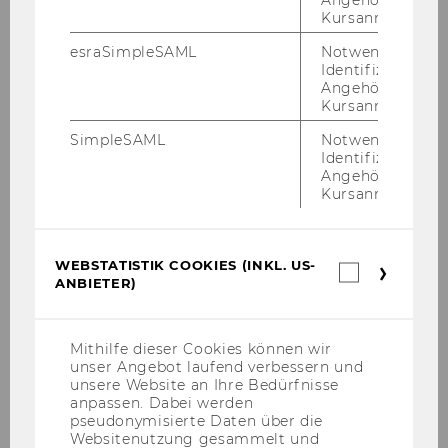
Kursanmeldung.
esraSimpleSAML
Notwendig zur
Identifizierung 
Angehörige/r für
Kursanmeldung.
Kon­takt
SimpleSAML
Notwendig zur
Identifizierung 
Angehörige/r für
Kursanmeldung.
WEBSTATISTIK COOKIES (INKL. US-
Webstatis
ANBIETER)
Cookies
(inkl.
US-
Anbieter)
Mithilfe dieser Cookies können wir
unser Angebot laufend verbessern und
unsere Website an Ihre Bedürfnisse
anpassen. Dabei werden
pseudonymisierte Daten über die
Websitenutzung gesammelt und