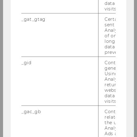
data from pre
visits.
_gat_gtag
Certain data i
sent to Googl
Analytics a 
of once per m
long as it is s
data transfers
prevented.
_gid
Contains a r
generated use
Using this ID
Analytics can
returning use
website and 
data from pre
visits.
Katharina Wankat
_gac_gb
Contains cam
related infor
Researcherin
the user. If G
Aufgaben:
Themen: Pflege, Wohnen
Analytics and
Ads accounts 