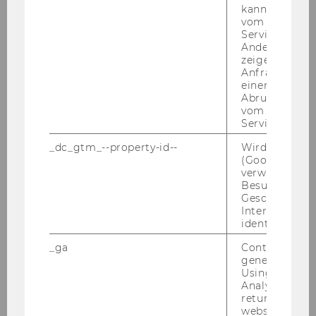
kann, um eine
vom AMP-Clie
Service abzur
Andere mögli
zeigen Opt-ou
Anfrage im G
einen Fehler 
Abrufen einer
vom AMP Clie
Service an.
_dc_gtm_--property-id--
Wird von Dou
Stefan Schöggl
(Google Tag 
verwendet, u
Researcher
Besucher nach
Geschlecht o
Aufgaben:
Wirkungsanalysen / SROI-Analysen
Interessen zu
in NPOs und Sozialunternehmen, Themen:
identifizieren.
Kinder und Jugendliche, Kultur, sozial-
_ga
Contains a r
ökologische Nachhaltigkeit
generated use
Using this ID
stefan.schoeggl@wu.ac.at
Analytics can
returning use
+43 1 31336 5811
website and 