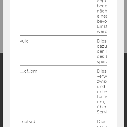
VolunSPHERE - KIRAS
abgespielt wi
bedeutet, das
nächsten Ans
Social and Health Impacts of Climate
eines Vimeo-V
Change Adaptation Efforts on Long-Term
bevorzugten
Care (SHINE)
Einstellungen
werden.
vuid
Dieser Cookie
dazu eingeset
den Nutzungs
des Benutzers
speichern.
__cf_bm
Dieses Cookie
Facebook
Instagram
Blog
verwendet, u
zwischen Men
und Bots zu
unterscheiden.
YouTube
Newsletter
Bluesky
für Vimeo no
um, um gülti
über die Nutz
Service zu s
_uetvid
Dieses Cookie
gesetzt, um d