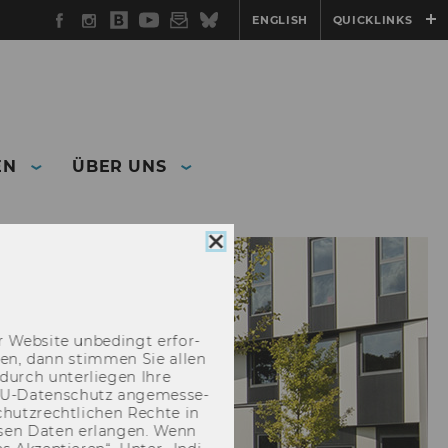
Facebook
Instagram
WU
YouTube
Newsletter
Bluesky
ENGLISH
QUICKLINKS
Blog
EN
ÜBER UNS
Cookie
Consent
schließen
 Web­site un­be­dingt er­for­
­cken, dann stim­men Sie allen
durch un­ter­lie­gen Ihre
EU-​Datenschutz an­ge­mes­se­
hutz­recht­li­chen Rech­te in
­sen Daten er­lan­gen. Wenn