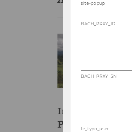
site-popup
BACH_PRXY_ID
BACH_PRXY_SN
Im­pact Eva­lua
Pro­gram­me
fe_typo_user