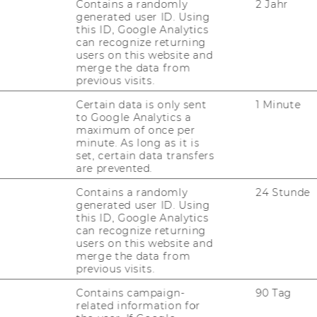
Contains a randomly
2 Jahr
generated user ID. Using
this ID, Google Analytics
ro­gramms kön­nen der
bottom-​up
An­satz
can recognize returning
An­satz
her­vor­ge­ho­ben wer­den. So konn­
users on this website and
shops auf dem Level der re­gio­na­len
merge the data from
previous visits.
ten Kreu­zes ef­fek­tiv Ka­pa­zi­tä­ten aus­ge­
r In­klu­die­rung der Ge­mein­de in das Pro­
Certain data is only sent
1 Minute
 er­zielt wer­den. Die Be­fä­hi­gung der re­gio­
to Google Analytics a
maximum of once per
i­gung und Ak­ti­vie­rung der Zi­vil­ge­sell­
minute. As long as it is
die um­ge­setz­ten WASH-​Mikroprojekte
set, certain data transfers
 Ar­beit der Roten Kreuz Zweig­stel­len lang­
are prevented.
en.
Contains a randomly
24 Stunde
generated user ID. Using
this ID, Google Analytics
can recognize returning
users on this website and
merge the data from
previous visits.
Contains campaign-
90 Tag
related information for