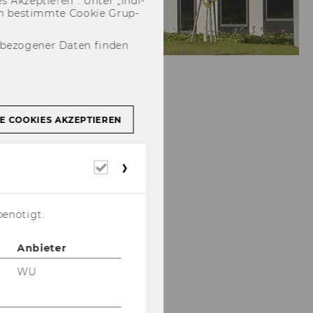
 Ak­zep­tie­ren“. Unter „In­di­
­nen be­stimm­te Coo­kie Grup­
nbezogener Daten finden
E COOKIES AKZEPTIEREN
Erforderliche
Cookies
benötigt.
Anbieter
WU