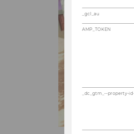
_gcl_au
AMP_TOKEN
_dc_gtm_--property-id