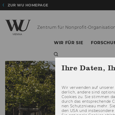
ZUR WU HOMEPAGE
Zentrum für
Nonprofit-Organisatio
WIR FÜR SIE
FORSCHU
Ihre Daten, I
Wir ver­wen­den auf un­se­rer 
der­lich, an­de­re sind op­tio
Coo­kies zu. Sie stim­men 
durch das ent­spre­chen­de C
nen Schutz­ni­veau mehr. Sie 
den USA und ins­be­son­de­r