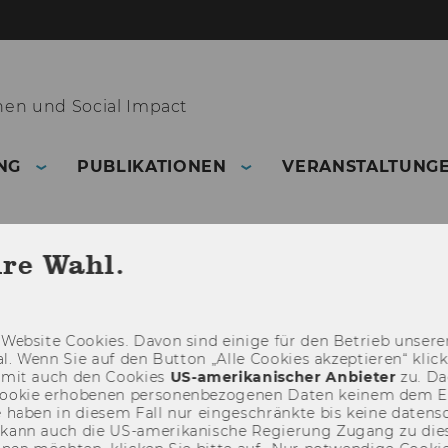
nen und Social Impact
NG
PUBLIKATIONEN
VERANSTALTUNG
hre Wahl.
Web­site Coo­kies. Davon sind ei­ni­ge für den Be­trieb un­se­rer
­nal. Wenn Sie auf den But­ton „Alle Coo­kies ak­zep­tie­ren“ kli
damit auch den Coo­kies
US-​amerikanischer An­bie­ter
zu. Da­
oo­kie er­ho­be­nen per­so­nen­be­zo­ge­nen Daten kei­nem dem 
haben in die­sem Fall nur ein­ge­schränk­te bis keine da­ten­sc
e kann auch die US-​amerikanische Re­gie­rung Zu­gang zu die