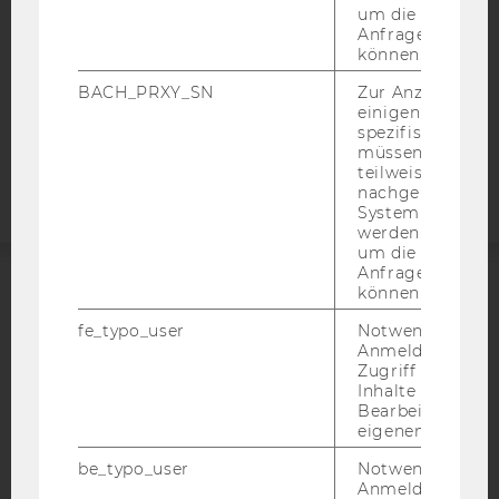
DATENSCHUTZERKLÄRUNG
um die Antwort 
STUDIENBEWERBER*INNEN UND STUDIERENDE
Anfrage zuordne
können.
COOKIE EINSTELLUNGEN
BACH_PRXY_SN
Zur Anzeige von
einigen WU-
Barrierefreiheitserklärung
spezifischen Inh
Webseite
müssen Informa
teilweise von
nachgelagerten
System abgefra
werden. Notwen
um die Antwort 
Anfrage zuordne
können.
ACCREDITED BY:
fe_typo_user
Notwendig für d
Anmeldung und
EQUIS
AACSB
Zugriff auf gesc
Inhalte oder zur
Bearbeitung des
eigenen Profils.
be_typo_user
Notwendig für d
AMBA
Anmeldung und