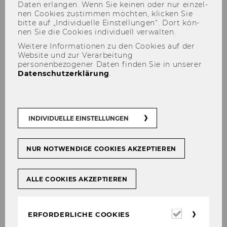
Daten er­lan­gen. Wenn Sie kei­nen oder nur ein­zel­
nen Coo­kies zu­stim­men möch­ten, kli­cken Sie
bitte auf „In­di­vi­du­el­le Ein­stel­lun­gen“. Dort kön­
nen Sie die Coo­kies in­di­vi­du­ell ver­wal­ten.
Weitere Informationen zu den Cookies auf der
Website und zur Verarbeitung
personenbezogener Daten finden Sie in unserer
Datenschutzerklärung
.
2024
INDIVIDUELLE EINSTELLUNGEN
NUR NOTWENDIGE COOKIES AKZEPTIEREN
Projekte
ALLE COOKIES AKZEPTIEREN
Erforderl
ERFORDERLICHE COOKIES
2026
Cookies