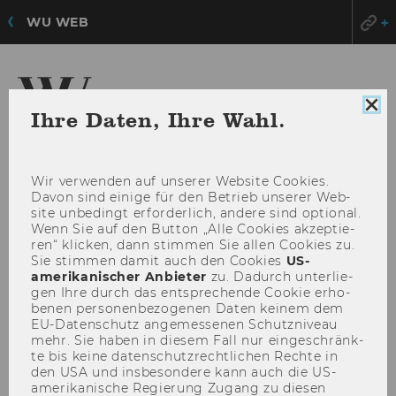
WU WEB
Coo
Ihre Daten, Ihre Wahl.
Con
Zentrum für
sch
Nonprofit-Organisationen und Social Impact
Wir ver­wen­den auf un­se­rer Web­site Coo­kies.
Davon sind ei­ni­ge für den Be­trieb un­se­rer Web­
site un­be­dingt er­for­der­lich, an­de­re sind op­tio­nal.
HAU
MENÜ
Wenn Sie auf den But­ton „Alle Coo­kies ak­zep­tie­
ÖFF
ren“ kli­cken, dann stim­men Sie allen Coo­kies zu.
Sie stim­men damit auch den Coo­kies
US-​
amerikanischer An­bie­ter
zu. Da­durch un­ter­lie­
gen Ihre durch das ent­spre­chen­de Coo­kie er­ho­
be­nen per­so­nen­be­zo­ge­nen Daten kei­nem dem
EU-​Datenschutz an­ge­mes­se­nen Schutz­ni­veau
mehr. Sie haben in die­sem Fall nur ein­ge­schränk­
te bis keine da­ten­schutz­recht­li­chen Rech­te in
den USA und ins­be­son­de­re kann auch die US-​
amerikanische Re­gie­rung Zu­gang zu die­sen