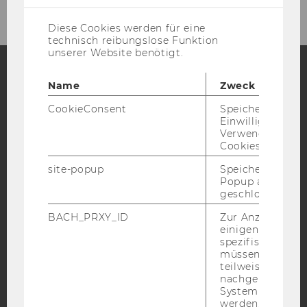
Diese Cookies werden für eine
technisch reibungslose Funktion
unserer Website benötigt.
Name
Zweck
Facebook
Instagram
Blog
CookieConsent
Speichert Ihre
Einwilligung zur
Verwendung vo
Cookies.
YouTube
Newsletter
Bluesky
site-popup
Speichert ob ein
Popup ausgefüll
geschlossen wur
BACH_PRXY_ID
Zur Anzeige von
einigen WU-
IMPRESSUM
spezifischen Inh
BARRIEREFREIHEITSERKLÄRUNG WEBSEITE
müssen Informa
teilweise von
DATENSCHUTZERKLÄRUNG
nachgelagerten
System abgefra
DATENSCHUTZERKLÄRUNG SOCIAL MEDIA
werden. Notwen