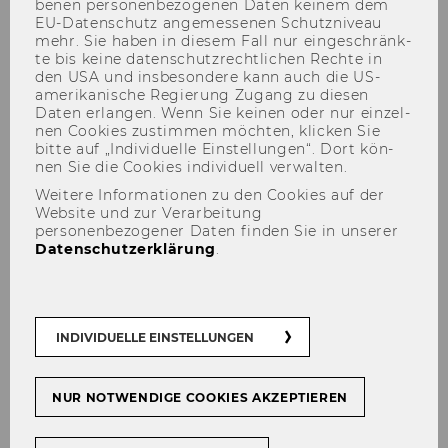
be­nen per­so­nen­be­zo­ge­nen Daten kei­nem dem
EU-​Datenschutz an­ge­mes­se­nen Schutz­ni­veau
mehr. Sie haben in die­sem Fall nur ein­ge­schränk­
te bis keine da­ten­schutz­recht­li­chen Rech­te in
den USA und ins­be­son­de­re kann auch die US-​
amerikanische Re­gie­rung Zu­gang zu die­sen
Daten er­lan­gen. Wenn Sie kei­nen oder nur ein­zel­
nen Coo­kies zu­stim­men möch­ten, kli­cken Sie
bitte auf „In­di­vi­du­el­le Ein­stel­lun­gen“. Dort kön­
nen Sie die Coo­kies in­di­vi­du­ell ver­wal­ten.
Studie zur Wahrnehmung von
Weitere Informationen zu den Cookies auf der
Website und zur Verarbeitung
Ärzte ohne Grenzen (Médecins
personenbezogener Daten finden Sie in unserer
Datenschutzerklärung
.
sans Frontières/MSF) in
Österreich
INDIVIDUELLE EINSTELLUNGEN
Ziel der Stu­die war es,
Wahr­neh­mun­gen, Mei­
NUR NOTWENDIGE COOKIES AKZEPTIEREN
nun­gen über die Or­ga­ni­sa­ti­on und Ein­stel­
lun­gen von aus der brei­ten Öf­fent­lich­keit