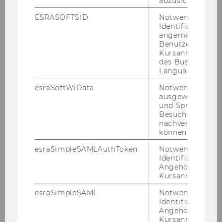
abzusichern.
ESRASOFTSID
Notwendig zur
Identifizierung 
angemeldeten
Christian Grünhaus
Benutzers im
Kursanmeldung
Academic Director, Senior Researcher (prev.
des Business
Schober)
Language Center
Aufgaben:
Work and research focus:
esraSoftWiData
Notwendig um
Evaluation, SROI analyzes, financing, donation
ausgewählte Sp
behavior, job satisfaction and motivation, care
und Sprachkurse
Besuchers
for the elderly, care for the disabled and
nachverfolgen z
accessibility
können.
christian.gruenhaus@wu.ac.at
esraSimpleSAMLAuthToken
Notwendig zur
Identifizierung 
+43 1 31336 5888
Angehörige/r für
Kursanmeldung.
esraSimpleSAML
Notwendig zur
Identifizierung 
Angehörige/r für
Kursanmeldung.