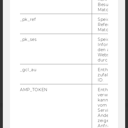
Besuchers du
Matomo.
IMPRESSUM
BARRIEREFREIHEITSERKLÄRUNG WEBSEITE
_pk_ref
Speicherung 
Referrers dur
DATENSCHUTZERKLÄRUNG
Matomo.
DATENSCHUTZERKLÄRUNG SOCIAL MEDIA
_pk_ses
Speicherung 
DATENSCHUTZERKLÄRUNG
Informatione
den aktuellen
STUDIENBEWERBER*INNEN UND STUDIERENDE
Webseitenbe
COOKIE EINSTELLUNGEN
durch Matom
_gcl_au
Enthält eine
Barrierefreiheitserklärung
zufallsgenerie
Webseite
ID.
AMP_TOKEN
Enthält ein To
verwendet we
kann, um eine
vom AMP-Clie
Service abzur
Andere mögli
ACCREDITED BY:
zeigen Opt-ou
Anfrage im G