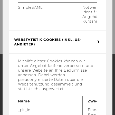
SimpleSAML
Notwendig zur
Identifizierung 
Projekte
Angehörige/r für
Kursanmeldung.
2026
WEBSTATISTIK COOKIES (INKL. US-
Webstatis
ANBIETER)
Cookies
(inkl.
US-
Anbieter)
Mithilfe dieser Cookies können wir
unser Angebot laufend verbessern und
unsere Website an Ihre Bedürfnisse
Facebook
Instagram
Blog
anpassen. Dabei werden
pseudonymisierte Daten über die
Websitenutzung gesammelt und
statistisch ausgewertet.
YouTube
Newsletter
Bluesky
Name
Zweck
_pk_id
Eindeutige
Kennzeichnun