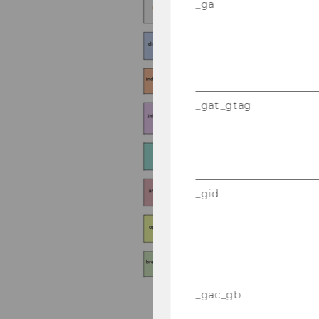
_ga
_gat_gtag
_gid
_gac_gb