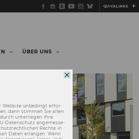
Facebook
Instagram
WU
YouTube
Newsletter
Bluesky
QUICKLINKS
Blog
EN
ÜBER UNS
Cookie
Consent
schließen
 Web­site un­be­dingt er­for­
­cken, dann stim­men Sie allen
durch un­ter­lie­gen Ihre
EU-​Datenschutz an­ge­mes­se­
hutz­recht­li­chen Rech­te in
­sen Daten er­lan­gen. Wenn