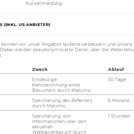
Kursanmeldung.
 (INKL. US-ANBIETER)
: 9; ei­ge­ne Dar­stel­lung
r­ten Pro­jek­te eine Reihe von Sta­ke­hol­
e Kom­ple­xi­tät der Wir­kun­gen der ERSTE
s können wir unser Angebot laufend verbessern und unsere 
. Dabei werden pseudonymisierte Daten über die Website
 Kom­ple­xi­tät zeig­te sich, in einer er­stell­ten
t.
et­ten am Ende des Pro­zes­ses. Diese lo­
s­zu­sam­men­hän­ge, kön­nen nun von den
Zweck
Ablauf
nen für stra­te­gi­sche Über­le­gun­gen, pro­
Eindeutige
30 Tage
­le­gun­gen und ei­ge­ne pro­jekt­spe­zi­fi­sche
Kennzeichnung eines
ge­zo­gen wer­den.
Besuchers durch Matomo.
­folg­te als nächs­ten Schritt eine Ver­dich­
Speicherung des Referrers
6 Monate
Zu­sam­men­fas­sung der viel­fäl­ti­gen ähn­li­
durch Matomo.
­le Grup­pen und über die Clus­te­rung der vie­
Speicherung von
1 Stunden
nt­li­chen Wir­kungs­di­men­sio­nen. Bei­des
Informationen über den
n Ab­bil­dung 2 er­sicht­li­che Wir­kungs­mo­
aktuellen
Webseitenbesuch durch
t die ver­dich­te­ten und prio­ri­sier­ten Sta­