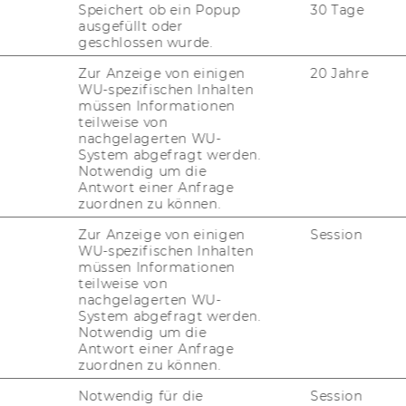
Speichert ob ein Popup
30 Tage
ausgefüllt oder
geschlossen wurde.
 und Aktivitäten der ERSTE Stiftung?
Zur Anzeige von einigen
20 Jahre
WU-spezifischen Inhalten
müssen Informationen
 Wel­cher Art sind die kon­kre­ten Wir­kun­
teilweise von
 be­son­ders wir­kungs­voll? Fra­gen die­ser
nachgelagerten WU-
E Kom­pe­tenz­zen­trum ge­mein­sam mit einer
System abgefragt werden.
Notwendig um die
­tung im Jahr 2016.
Antwort einer Anfrage
zuordnen zu können.
ine Stiftung überhaupt mit
Zur Anzeige von einigen
Session
WU-spezifischen Inhalten
müssen Informationen
teilweise von
 Wir­kungs­mes­sung boomt ins­ge­samt.
nachgelagerten WU-
a­ni­sa­tio­na­len Ent­wick­lung von Non­pro­fit
System abgefragt werden.
Notwendig um die
ozial-​)Un­ter­neh­men, an­de­rer­seits er­folgt
Antwort einer Anfrage
l­der zu­neh­mend unter der ge­for­der­ten Wir­
zuordnen zu können.
s­halts­füh­rung. NPOs, als aus­füh­ren­de
Notwendig für die
Session
l­lung (halb-)öf­fent­li­cher Güter, müs­sen