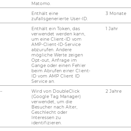
Matomo.
en Input und Wir­kun­gen an­hand von Bei­
Pro­jek­te sowie der dar­aus re­sul­tie­ren­de Out­
Enthält eine
3 Monate
zufallsgenerierte User-ID.
s­tun­gen für alle Sta­ke­hol­der zu ver­ste­hen
 Wir­kun­gen re­sul­tie­ren. Di­rekt Be­güns­tig­
Enthält ein Token, das
1 Jahr
verwendet werden kann,
zi­el­len Mit­tel aber sehr wohl bei­spiels­wei­
um eine Client-ID vom
ren durch die Ak­ti­vi­tä­ten der ERSTE Stif­tung
AMP-Client-ID-Service
­auf­bau & Know-​How und so­zia­le In­klu­si­on.
abzurufen. Andere
mögliche Werte zeigen
in jedem Pro­jekt und im Pro­jekt­ver­gleich
Opt-out, Anfrage im
maß ein. Das ist auch gar nicht nötig. Es
Gange oder einen Fehler
rk, die Summe aller Wir­kun­gen. Wie um­
beim Abrufen einer Client-
ID vom AMP Client ID
 wie sehr die eine oder an­de­re Wir­kung
Service an.
u­künf­ti­ge Er­he­bun­gen zei­gen, die im Rah­
t wur­den.
--
Wird von DoubleClick
2 Jahre
(Google Tag Manager)
verwendet, um die
Besucher nach Alter,
dell ERSTE Stiftung mit Beispielen
Geschlecht oder
Interessen zu
identifizieren.