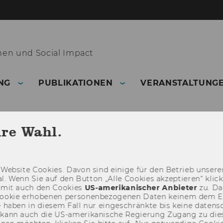
nen und Social Impact
NG
PUBLIKATIONEN
VERANSTALTUNG
hre Wahl.
Web­site Coo­kies. Davon sind ei­ni­ge für den Be­trieb un­se­rer
­nal. Wenn Sie auf den But­ton „Alle Coo­kies ak­zep­tie­ren“ kli
damit auch den Coo­kies
US-​amerikanischer An­bie­ter
zu. Da­
oo­kie er­ho­be­nen per­so­nen­be­zo­ge­nen Daten kei­nem dem 
haben in die­sem Fall nur ein­ge­schränk­te bis keine da­ten­sc
e kann auch die US-​amerikanische Re­gie­rung Zu­gang zu die