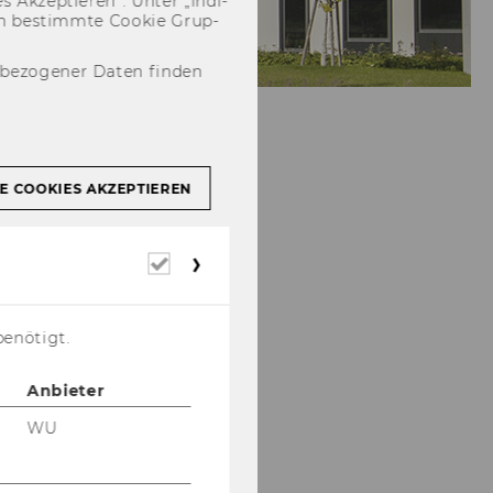
 Ak­zep­tie­ren“. Unter „In­di­
­nen be­stimm­te Coo­kie Grup­
nbezogener Daten finden
E COOKIES AKZEPTIEREN
Erforderliche
Cookies
benötigt.
Anbieter
WU
Projekte