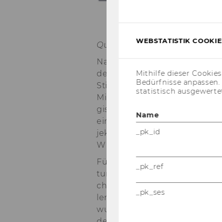
WEBSTATISTIK COOKIES
Quel­le: Scho­ber/Rau­scher 2014
Nach­dem jedes der 15 in­klu­die
dern hat, wurde rasch die hoh
Mithilfe dieser Cookie
Bedürfnisse anpassen
Stif­tung sicht­bar. Die ge­sam­te
statistisch ausgewerte
Mind­map mit allen Wir­kungs­k
gisch durch­dach­ten Wir­kung
Name
ein­zel­nen Pro­jekt­ma­na­ger/in
_pk_id
jekt­spe­zi­fi­sche Wir­kungs­über
Wir­kungs­er­he­bun­gen her­an­
Für die Stif­tung ins­ge­samt er
_pk_ref
tung. Diese er­folg­te über eine 
chen Sta­ke­hol­der in sinn­vol
_pk_ses
len Ein­zel­wir­kun­gen zu we­se
wurde zudem prio­ri­siert. Das i
dell für die ERSTE Stif­tung zeig