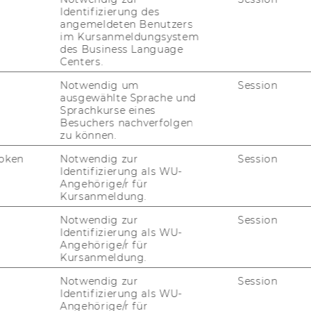
Identifizierung des
angemeldeten Benutzers
im Kursanmeldungsystem
des Business Language
kungsanalyse vorgegangen werden?
Centers.
vor­lie­gen­den Pro­jekt war ein Wir­kungs­mo­
Notwendig um
Session
ausgewählte Sprache und
ter­schied­li­chen Pro­jek­te und deren Sta­ke­
Sprachkurse eines
re­chend wur­den hier für alle Sta­ke­hol­der
Besuchers nachverfolgen
ine all­ge­mei­ne Wir­kungs­ket­te ist in Ab­bil­
zu können.
oken
Notwendig zur
Session
Identifizierung als WU-
Angehörige/r für
Kursanmeldung.
te für intendierte Bruttowirkungen
Notwendig zur
Session
Identifizierung als WU-
Angehörige/r für
Kursanmeldung.
Notwendig zur
Session
Identifizierung als WU-
Angehörige/r für