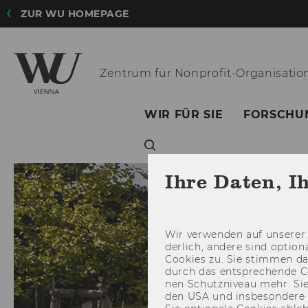
ZUR WU HOMEPAGE
Zentrum für
Nonprofit-Organisatio
WIR FÜR SIE
FORSCHU
Ihre Daten, I
Wir ver­wen­den auf un­se­rer 
der­lich, an­de­re sind op­tio
Coo­kies zu. Sie stim­men 
durch das ent­spre­chen­de C
nen Schutz­ni­veau mehr. Sie 
den USA und ins­be­son­de­r