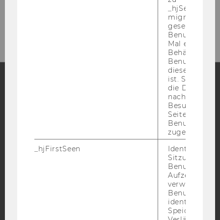
_hjSessionUser
migrieren. Wi
gesetzt, wenn
Benutzer zum
Mal eine Seite
Behält die Hot
Benutzer-ID be
diese Seite e
ist. Stellt sic
die Daten von
nachfolgende
Facebook
Instagram
Blog
Besuchen der
Seite derselb
Benutzer-ID
zugeordnet w
YouTube
Newsletter
Bluesky
_hjFirstSeen
Identifiziert d
Sitzung eines
Benutzers. Wi
Aufzeichnungs
verwendet, u
Benutzersitz
IMPRESSUM
identifizieren.
Speicherdaue
BARRIEREFREIHEITSERKLÄRUNG WEBSEITE
Verlängert sic