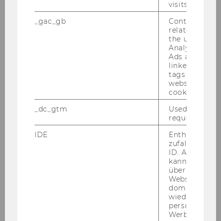
Location
visits.
_gac_gb
Contains cam
Time
10:45 - 12:15
related infor
the user. If G
Analytics and
Session 2
Ads accounts 
linked, the co
Content
We validate our model for the
tags on the G
covered
flow of customer transactions in
website read 
cookie.
noncontractual settings and use
it to answer the management
_dc_gtm
Used to throt
request rate.
questions associated with the
second motivating problem.
IDE
Enthält eine
zufallsgenerie
Location
EA.6.026
ID. Anhand di
kann Google 
über verschie
Time
Websites
domainübergr
wiedererkenn
Lunch
personalisiert
Werbung auss
Content