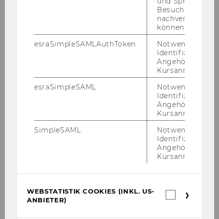
und Sprachkurse
Besuchers
Content
We continue our examination of
nachverfolgen z
covered
CLV, looking at how to compute
können.
the distribution of CLV and how
esraSimpleSAMLAuthToken
Notwendig zur
to make statements about the
Identifizierung 
distribution of the projected
Angehörige/r für
future value of a group of
Kursanmeldung.
customers in contractual
esraSimpleSAML
Notwendig zur
settings.
Identifizierung 
Angehörige/r für
Kursanmeldung.
Location
EA.6.026
SimpleSAML
Notwendig zur
Time
Identifizierung 
Angehörige/r für
Kursanmeldung.
Coffee Break
Content
WEBSTATISTIK COOKIES (INKL. US-
covered
Webstatis
ANBIETER)
Cookies
(inkl.
Location