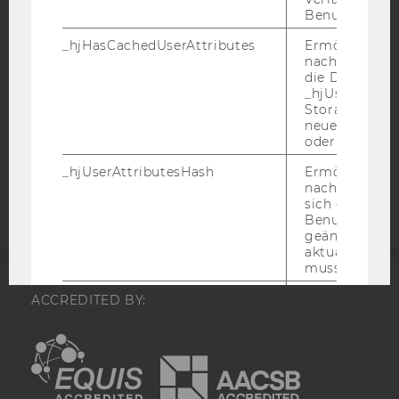
DATENSCHUTZERKLÄRUNG
Benutzeraktivi
DATENSCHUTZERKLÄRUNG SOCIAL MEDIA
_hjHasCachedUserAttributes
Ermöglicht e
nachzuvollzie
DATENSCHUTZERKLÄRUNG
die Daten in
STUDIENBEWERBER*INNEN UND STUDIERENDE
_hjUserAttrib
COOKIE EINSTELLUNGEN
Storage auf 
neuesten Stan
oder nicht.
Barrierefreiheitserklärung
_hjUserAttributesHash
Ermöglicht e
Webseite
nachzuvollzie
sich ein
Benutzerattri
geändert hat
aktualisiert 
muss.
_hjBenutzerAttribute
Speichert
ACCREDITED BY:
Benutzerattri
über die Hotja
EQUIS
AACSB
API gesendet
Keine explizit
Gültigkeitsda