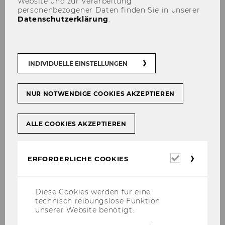
Website und zur Verarbeitung
personenbezogener Daten finden Sie in unserer
The work­shop will take place in the pre­
Datenschutzerklärung
.
mi­ses of WU's Exe­cu­ti­ve Aca­de­my.
Room
EA.6.026
INDIVIDUELLE EINSTELLUNGEN
Day 1 | Wednesday May 17
NUR NOTWENDIGE COOKIES AKZEPTIEREN
Time
08:00 - 09:00
ALLE COOKIES AKZEPTIEREN
Welcome Breakfast
Content
Erforderl
ERFORDERLICHE COOKIES
Cookies
covered
Location
Library Cafe
Diese Cookies werden für eine
technisch reibungslose Funktion
unserer Website benötigt.
Time
09:00 - 10:30