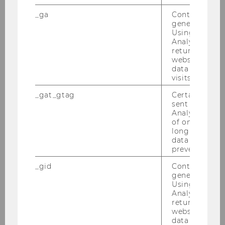
Session 1
_ga
Contains a r
generated use
Content
Having solved the first
Using this ID
Analytics can
covered
motivating problem on day 1, we
returning use
turn our attention to the second
website and 
motivating problem. We develop
data from pre
visits.
a probability model for the flow
of customer transactions in
_gat_gtag
Certain data i
noncontractual settings.
sent to Googl
Analytics a 
of once per m
Location
EA.6.026
long as it is s
data transfers
Time
prevented.
_gid
Contains a r
Coffee Break
generated use
Using this ID
Analytics can
Content
returning use
covered
website and 
data from pre