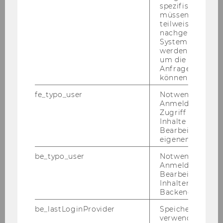
spezifischen Inh
Location
EA.6.026
müssen Informa
teilweise von
nachgelagerten
Time
System abgefra
werden. Notwen
Coffee Break
um die Antwort 
Anfrage zuordne
können.
Content
covered
fe_typo_user
Notwendig für d
Anmeldung und
Zugriff auf gesc
Location
Inhalte oder zur
Bearbeitung des
Time
10:45 - 12:15
eigenen Profils.
be_typo_user
Notwendig für d
Session 2
Anmeldung und
Bearbeitung von
Content
We validate our model for the
Inhalten im TYP
Backend.
covered
duration of customer
relationships in contractual
be_lastLoginProvider
Speichert die zul
settings and start exploring how
verwendete Met