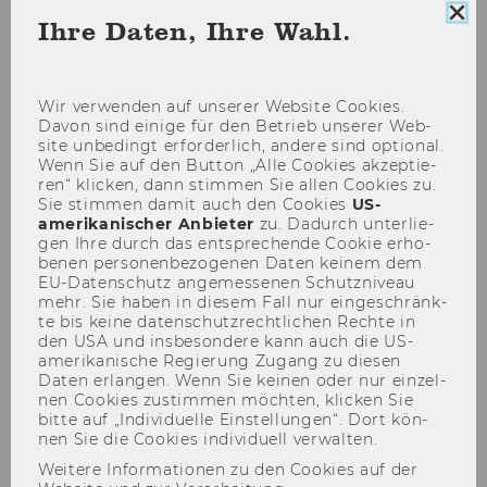
Coo
Ihre Daten, Ihre Wahl.
Con
sch
Probability Models for
Wir ver­wen­den auf un­se­rer Web­site Coo­kies.
Davon sind ei­ni­ge für den Be­trieb un­se­rer Web­
Customer-Base Analysis
site un­be­dingt er­for­der­lich, an­de­re sind op­tio­nal.
Wenn Sie auf den But­ton „Alle Coo­kies ak­zep­tie­
ren“ kli­cken, dann stim­men Sie allen Coo­kies zu.
Sie stim­men damit auch den Coo­kies
US-​
amerikanischer An­bie­ter
zu. Da­durch un­ter­lie­
WU Vienna University of
gen Ihre durch das ent­spre­chen­de Coo­kie er­ho­
be­nen per­so­nen­be­zo­ge­nen Daten kei­nem dem
Economics and Business
EU-​Datenschutz an­ge­mes­se­nen Schutz­ni­veau
mehr. Sie haben in die­sem Fall nur ein­ge­schränk­
May 17-18, 2017
te bis keine da­ten­schutz­recht­li­chen Rech­te in
den USA und ins­be­son­de­re kann auch die US-​
amerikanische Re­gie­rung Zu­gang zu die­sen
Instructors: Peter Fader &
Daten er­lan­gen. Wenn Sie kei­nen oder nur ein­zel­
nen Coo­kies zu­stim­men möch­ten, kli­cken Sie
Bruce Hardie
bitte auf „In­di­vi­du­el­le Ein­stel­lun­gen“. Dort kön­
nen Sie die Coo­kies in­di­vi­du­ell ver­wal­ten.
AGENDA
Weitere Informationen zu den Cookies auf der