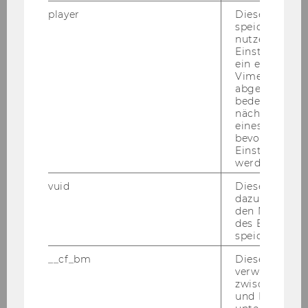
covered
player
Dieses Cooki
speichert
nutzerspezifi
Location
L'Osteria
Einstellungen
ein eingebett
Vimeo-Video
Time
13:30 - 15:00
abgespielt wi
bedeutet, das
Session 3
nächsten Ans
eines Vimeo-V
bevorzugten
Content
We review other common
Einstellungen
covered
probability models for the flow
werden.
of transactions in noncontractual
vuid
Dieser Cookie
settings.
dazu eingeset
den Nutzungs
Location
EA.6.026
des Benutzers
speichern.
Time
__cf_bm
Dieses Cookie
verwendet, u
Coffee Break
zwischen Men
und Bots zu