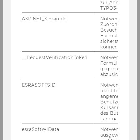
zur Anmeldung f
it can be used as the basis for
TYPO3-Backend.
computing customer lifetime
value (CLV) in contractual
ASP.NET_SessionId
Notwendig, um 
Zuordnung von
settings.
Besucher zu
Formulareingab
Location
EA.6.026
sicherstellen zu
können.
Time
__RequestVerificationToken
Notwendig, um 
Formulareingab
Lunch
gegenüber Angri
abzusichern.
Content
ESRASOFTSID
Notwendig zur
covered
Identifizierung 
angemeldeten
Benutzers im
Location
L'Osteria
Kursanmeldung
des Business
Time
13:30 - 15:00
Language Center
esraSoftWiData
Notwendig um
Session 3
ausgewählte Sp