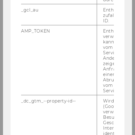
Location
EA.6.026
_gcl_au
Enthält eine
zufallsgenerie
ID.
Time
18:00
AMP_TOKEN
Enthält ein To
Dinner
verwendet we
kann, um eine
vom AMP-Clie
Content
Service abzur
covered
Andere mögli
zeigen Opt-ou
Anfrage im G
Location
Das Campus
einen Fehler 
Abrufen einer
vom AMP Clie
Service an.
_dc_gtm_--property-id--
Wird von Dou
(Google Tag 
Day 2 | Thursday May 18
verwendet, u
Besucher nach
Geschlecht o
Time
09:00 - 10:30
Interessen zu
identifizieren.