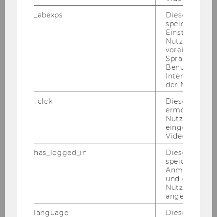
Content
_abexps
Dieses Cooki
covered
speichert get
Einstellungen
Nutzer*in, zB.
Location
voreingestell
Sprache, Regi
Time
17:30 - 18:00
Benutzernam
Interaktionsd
der Nutzer*in
Program close
_clck
Dieses Cooki
Content
Final Q & A / discussion to wrap
ermöglicht di
Nutzung des
covered
up the program.
eingebettete
Video Players
Location
EA.6.026
has_logged_in
Dieses Cooki
speichert
Time
20:00
Anmeldeinfo
und ob sich de
Post-Workshop
Nutzer*in jem
angemeldet h
"
Heuriger
"
language
Dieses Cooki