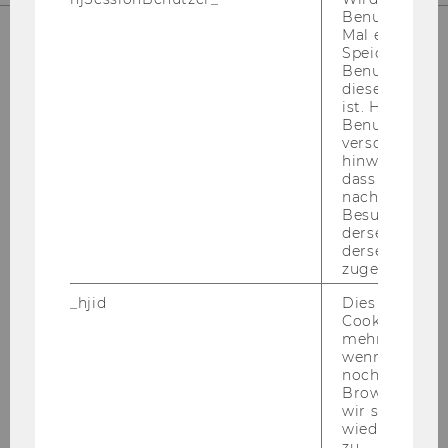
Benutzer zum
Mal eine Seite
Speichert die 
Benutzer-ID, d
diese Seite e
ist. Hotjar ver
Benutzer nich
verschiedene
hinweg.Stellt 
dass Daten v
nachfolgende
Besuchen auf
derselben We
derselben Ben
zugeordnet w
_hjid
Dies ist ein al
Cookie, das wi
mehr setzen, 
wenn ein Benu
noch in sein
Browser hat,
wir seinen We
wiederverwen
zu