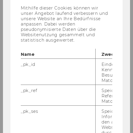
US-
Anbieter)
Mithilfe dieser Cookies können wir
Time
15:15 - 17:15
unser Angebot laufend verbessern und
unsere Website an Ihre Bedürfnisse
anpassen. Dabei werden
Session 4
pseudonymisierte Daten über die
Websitenutzung gesammelt und
Content
We finish our examination of
statistisch ausgewertet.
covered
customer value in contractual
settings and consider extensions
Name
Zweck
to the basic model considered in
_pk_id
Eindeutige
the first three sessions.
Kennzeichnun
Besuchers du
Location
EA.6.026
Matomo.
_pk_ref
Speicherung 
Time
17:15 - 17:30
Referrers dur
Matomo.
Wrap-up
_pk_ses
Speicherung 
Informatione
Content
Summarizing Day 1
den aktuellen
covered
Webseitenbe
durch Matom