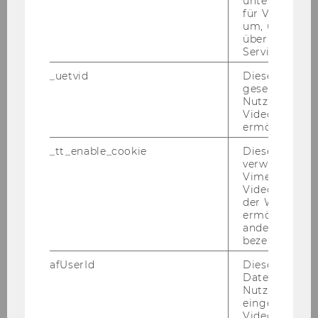
unterscheiden.
Content
für Vimeo no
covered
um, um gülti
über die Nutz
Service zu s
Location
_uetvid
Dieses Cookie
Time
15:15 - 17:15
gesetzt, um d
Nutzung des 
Videoplayers 
Session 4
ermöglichen
Content
We explore extensions to the
_tt_enable_cookie
Dieses Cookie
verwendet, u
covered
basic models for customer-base
Vimeo-
analysis in noncontractual
Videoeinbett
settings.
der WU-Websi
ermöglichen 
andere nicht 
Location
EA.6.026
bezeichnete 
afUserId
Dieses Cooki
Time
Daten von
Nutzer*innen,
Coffee Break
eingebettete
Videos intera