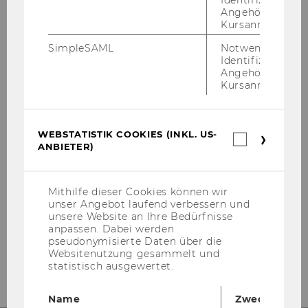
Angehörige/r für
Kursanmeldung.
SimpleSAML
Notwendig zur
Identifizierung 
Angehörige/r für
Kursanmeldung.
WEBSTATISTIK COOKIES (INKL. US-
Webstatis
ANBIETER)
Cookies
(inkl.
US-
Anbieter)
Mithilfe dieser Cookies können wir
unser Angebot laufend verbessern und
unsere Website an Ihre Bedürfnisse
anpassen. Dabei werden
pseudonymisierte Daten über die
Websitenutzung gesammelt und
statistisch ausgewertet.
Name
Zweck