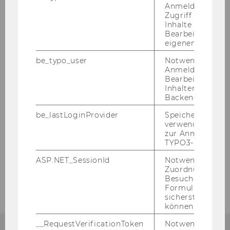
Anmeldung und
Zugriff auf gesc
Gabriela Makar
Inhalte oder zur
Bearbeitung des
Martin Reisenbichler
eigenen Profils.
be_typo_user
Notwendig für d
Melanie Schärer
Anmeldung und
Bearbeitung von
Malik Stromberg
Inhalten im TYP
Backend.
Visiting Professors / Speakers
be_lastLoginProvider
Speichert die zul
verwendete Met
zur Anmeldung f
News & Events
TYPO3-Backend.
ASP.NET_SessionId
Notwendig, um 
Contact Us
Zuordnung von
Besucher zu
Formulareingab
sicherstellen zu
können.
__RequestVerificationToken
Notwendig, um 