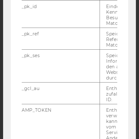
_pk_id
Eindeutige
Kennzeichnun
Besuchers du
Facebook
Instagram
Blog
Matomo.
_pk_ref
Speicherung 
Referrers dur
Matomo.
YouTube
Newsletter
Bluesky
_pk_ses
Speicherung 
Informatione
den aktuellen
Webseitenbe
durch Matom
IMPRESSUM
_gcl_au
Enthält eine
BARRIEREFREIHEITSERKLÄRUNG WEBSEITE
zufallsgenerie
ID.
DATENSCHUTZERKLÄRUNG
AMP_TOKEN
Enthält ein To
DATENSCHUTZERKLÄRUNG SOCIAL MEDIA
verwendet we
kann, um eine
DATENSCHUTZERKLÄRUNG
vom AMP-Clie
STUDIENBEWERBER*INNEN UND STUDIERENDE
Service abzur
COOKIE EINSTELLUNGEN
Andere mögli