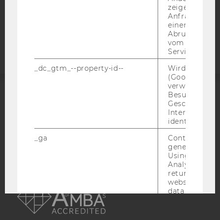
zeigen Opt-ou
Anfrage im G
Barrierefreiheitserklärung
einen Fehler 
Webseite
Abrufen einer
vom AMP Clie
Service an.
_dc_gtm_--property-id--
Wird von Dou
(Google Tag 
verwendet, u
Besucher nach
ACCREDITED BY:
Geschlecht o
Interessen zu
identifizieren.
EQUIS
AACSB
_ga
Contains a r
generated use
Using this ID
Analytics can
returning use
AMBA
website and 
data from pre
visits.
_gat_gtag
Certain data i