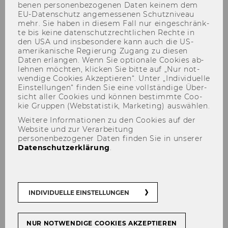
be­nen per­so­nen­be­zo­ge­nen Daten kei­nem dem
EU-​Datenschutz an­ge­mes­se­nen Schutz­ni­veau
mehr. Sie haben in die­sem Fall nur ein­ge­schränk­
te bis keine da­ten­schutz­recht­li­chen Rech­te in
den USA und ins­be­son­de­re kann auch die US-​
Gabriela Makar
amerikanische Re­gie­rung Zu­gang zu die­sen
Daten er­lan­gen. Wenn Sie op­tio­na­le Coo­kies ab­
leh­nen möch­ten, kli­cken Sie bitte auf „Nur not­
wen­di­ge Coo­kies Ak­zep­tie­ren“. Unter „In­di­vi­du­el­le
Ein­stel­lun­gen“ fin­den Sie eine voll­stän­di­ge Über­
sicht aller Coo­kies und kön­nen be­stimm­te Coo­
kie Grup­pen (Web­sta­tis­tik, Mar­ke­ting) aus­wäh­len.
Weitere Informationen zu den Cookies auf der
Website und zur Verarbeitung
personenbezogener Daten finden Sie in unserer
Datenschutzerklärung
.
INDIVIDUELLE EINSTELLUNGEN
NUR NOTWENDIGE COOKIES AKZEPTIEREN