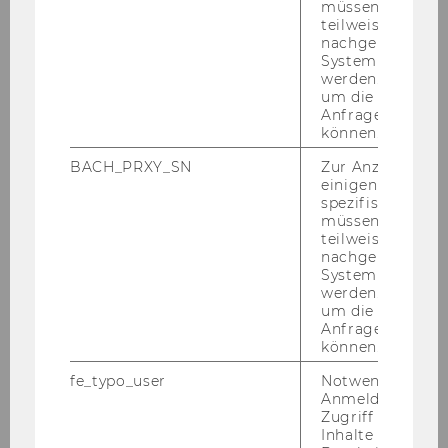
müssen Informa
teilweise von
nachgelagerten
System abgefra
werden. Notwen
um die Antwort 
Anfrage zuordne
können.
BACH_PRXY_SN
Zur Anzeige von
einigen WU-
spezifischen Inh
müssen Informa
ZURÜCK ZUR ÜBERSICHT
teilweise von
nachgelagerten
System abgefra
werden. Notwen
um die Antwort 
Sprachlernzentrum
Anfrage zuordne
können.
fe_typo_user
Notwendig für d
Details News LRC
Anmeldung und
Zugriff auf gesc
Inhalte oder zur