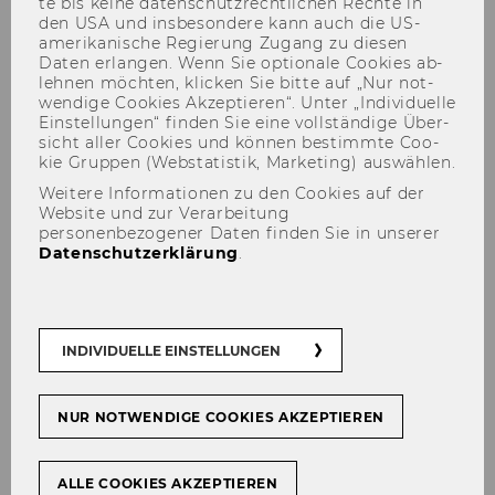
te bis keine da­ten­schutz­recht­li­chen Rech­te in
den USA und ins­be­son­de­re kann auch die US-​
amerikanische Re­gie­rung Zu­gang zu die­sen
Daten er­lan­gen. Wenn Sie op­tio­na­le Coo­kies ab­
leh­nen möch­ten, kli­cken Sie bitte auf „Nur not­
wen­di­ge Coo­kies Ak­zep­tie­ren“. Unter „In­di­vi­du­el­le
Ein­stel­lun­gen“ fin­den Sie eine voll­stän­di­ge Über­
Neue Materialien für
sicht aller Coo­kies und kön­nen be­stimm­te Coo­
Italienisch
kie Grup­pen (Web­sta­tis­tik, Mar­ke­ting) aus­wäh­len.
Weitere Informationen zu den Cookies auf der
Website und zur Verarbeitung
personenbezogener Daten finden Sie in unserer
Datenschutzerklärung
.
TEILEN
TEILEN
INDIVIDUELLE EINSTELLUNGEN
27. November 2024
NUR NOTWENDIGE COOKIES AKZEPTIEREN
Für Ita­lie­nisch sind neue Ma­te­ria­li­en
im Sprach­lern­zen­trum ein­ge­trof­fen.
Hier fin­den Sie eine kurze Be­schrei­
ALLE COOKIES AKZEPTIEREN