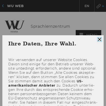
WU WEB
EN
Sprachlernzentrum
HAU
MENÜ
ÖFF
Coo
Ihre Daten, Ihre Wahl.
Con
sch
Wir ver­wen­den auf un­se­rer Web­site Coo­kies.
Davon sind ei­ni­ge für den Be­trieb un­se­rer Web­
site un­be­dingt er­for­der­lich, an­de­re sind op­tio­nal.
Wenn Sie auf den But­ton „Alle Coo­kies ak­zep­tie­
ren“ kli­cken, dann stim­men Sie allen Coo­kies zu.
Sie stim­men damit auch den Coo­kies
US-​
amerikanischer An­bie­ter
zu. Da­durch un­ter­lie­
gen Ihre durch das ent­spre­chen­de Coo­kie er­ho­
be­nen per­so­nen­be­zo­ge­nen Daten kei­nem dem
EU-​Datenschutz an­ge­mes­se­nen Schutz­ni­veau
mehr. Sie haben in die­sem Fall nur ein­ge­schränk­