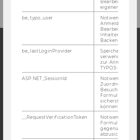
News Archiv LRC
Bearbeitung des
eigenen Profils.
be_typo_user
Notwendig für d
Anmeldung und
Bearbeitung von
Inhalten im TYP
Backend.
Facebook
Instagram
Blog
be_lastLoginProvider
Speichert die zul
verwendete Met
zur Anmeldung f
TYPO3-Backend.
YouTube
Newsletter
Bluesky
ASP.NET_SessionId
Notwendig, um 
Zuordnung von
Besucher zu
Formulareingab
sicherstellen zu
können.
IMPRESSUM
__RequestVerificationToken
Notwendig, um 
BARRIEREFREIHEITSERKLÄRUNG WEBSEITE
Formulareingab
gegenüber Angri
DATENSCHUTZERKLÄRUNG
abzusichern.