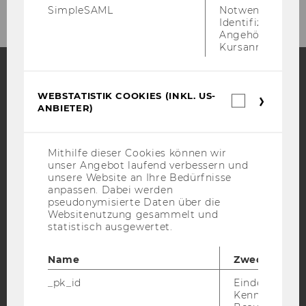
SimpleSAML
Notwendig zur
Identifizierung 
Angehörige/r für
Kursanmeldung.
Facebook
Instagram
Blog
WEBSTATISTIK COOKIES (INKL. US-
Webstatis
ANBIETER)
Cookies
(inkl.
US-
Anbieter)
YouTube
Newsletter
Bluesky
Mithilfe dieser Cookies können wir
unser Angebot laufend verbessern und
unsere Website an Ihre Bedürfnisse
anpassen. Dabei werden
pseudonymisierte Daten über die
Websitenutzung gesammelt und
statistisch ausgewertet.
IMPRESSUM
BARRIEREFREIHEITSERKLÄRUNG WEBSEITE
Name
Zweck
DATENSCHUTZERKLÄRUNG
_pk_id
Eindeutige
Kennzeichnun
DATENSCHUTZERKLÄRUNG SOCIAL MEDIA