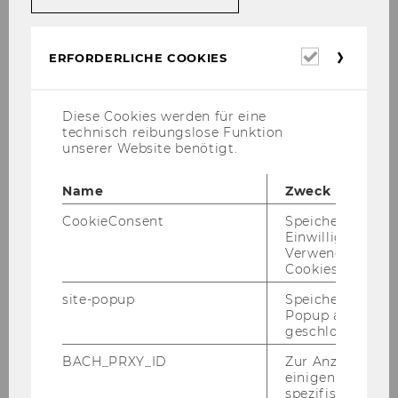
Erforderl
ERFORDERLICHE COOKIES
Cookies
Diese Cookies werden für eine
technisch reibungslose Funktion
unserer Website benötigt.
Name
Zweck
CookieConsent
Speichert Ihre
Einwilligung zur
Verwendung vo
Cookies.
site-popup
Speichert ob ein
Popup ausgefüll
geschlossen wur
Angelika Höllebauer is the ISM's office
BACH_PRXY_ID
Zur Anzeige von
manager since September 2011. Back
einigen WU-
spezifischen Inh