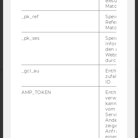
Besuchers du
DATENSCHUTZERKLÄRUNG
Matomo.
STUDIENBEWERBER*INNEN UND STUDIERENDE
_pk_ref
Speicherung 
COOKIE EINSTELLUNGEN
Referrers dur
Matomo.
Barrierefreiheitserklärung
_pk_ses
Speicherung 
Webseite
Informatione
den aktuellen
Webseitenbe
durch Matom
_gcl_au
Enthält eine
zufallsgenerie
ID.
ACCREDITED BY:
AMP_TOKEN
Enthält ein To
verwendet we
EQUIS
AACSB
kann, um eine
vom AMP-Clie
Service abzur
Andere mögli
zeigen Opt-ou
Anfrage im G
AMBA
einen Fehler 