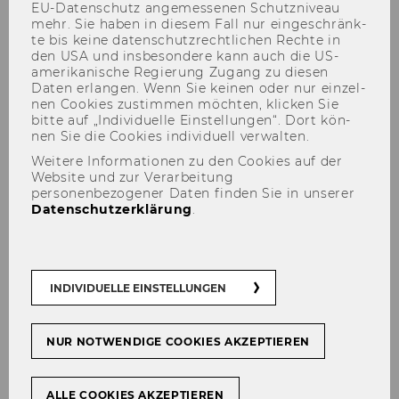
EU-​Datenschutz an­ge­mes­se­nen Schutz­ni­veau
mehr. Sie haben in die­sem Fall nur ein­ge­schränk­
te bis keine da­ten­schutz­recht­li­chen Rech­te in
den USA und ins­be­son­de­re kann auch die US-​
amerikanische Re­gie­rung Zu­gang zu die­sen
Daten er­lan­gen. Wenn Sie kei­nen oder nur ein­zel­
nen Coo­kies zu­stim­men möch­ten, kli­cken Sie
bitte auf „In­di­vi­du­el­le Ein­stel­lun­gen“. Dort kön­
Angelika Höllebauer
nen Sie die Coo­kies in­di­vi­du­ell ver­wal­ten.
Weitere Informationen zu den Cookies auf der
Website und zur Verarbeitung
personenbezogener Daten finden Sie in unserer
Datenschutzerklärung
.
Der Inhalt dieser Seite ist aktuell nur auf
Englisch verfügbar.
INDIVIDUELLE EINSTELLUNGEN
NUR NOTWENDIGE COOKIES AKZEPTIEREN
ALLE COOKIES AKZEPTIEREN