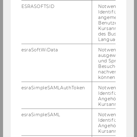
ESRASOFTSID
Notwendig zur
Werner H. Hoffmann, Univ.-Prof. Dr.
Identifizierung 
angemeldeten
Christian Schumacher, PhD
Benutzers im
Kursanmeldung
des Business
Alexander Engelmann, Dr.
Language Center
esraSoftWiData
Notwendig um
Angelika Höllebauer
ausgewählte Sp
und Sprachkurse
Besuchers
Sebastian Priestersberger, PhD
nachverfolgen z
können.
Kim Melissa Bär, MSc
esraSimpleSAMLAuthToken
Notwendig zur
Identifizierung 
Angehörige/r für
Christian Bruck, MSc, MIB
Kursanmeldung.
esraSimpleSAML
Notwendig zur
Maryam Rassouli, MSc
Identifizierung 
Angehörige/r für
Kursanmeldung.
Tutors