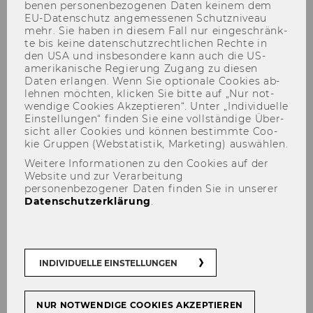
be­nen per­so­nen­be­zo­ge­nen Daten kei­nem dem
EU-​Datenschutz an­ge­mes­se­nen Schutz­ni­veau
mehr. Sie haben in die­sem Fall nur ein­ge­schränk­
te bis keine da­ten­schutz­recht­li­chen Rech­te in
den USA und ins­be­son­de­re kann auch die US-​
amerikanische Re­gie­rung Zu­gang zu die­sen
Daten er­lan­gen. Wenn Sie op­tio­na­le Coo­kies ab­
leh­nen möch­ten, kli­cken Sie bitte auf „Nur not­
Niklas Jarisch
wen­di­ge Coo­kies Ak­zep­tie­ren“. Unter „In­di­vi­du­el­le
Ein­stel­lun­gen“ fin­den Sie eine voll­stän­di­ge Über­
sicht aller Coo­kies und kön­nen be­stimm­te Coo­
kie Grup­pen (Web­sta­tis­tik, Mar­ke­ting) aus­wäh­len.
Weitere Informationen zu den Cookies auf der
Website und zur Verarbeitung
personenbezogener Daten finden Sie in unserer
Der Inhalt dieser Seite ist aktuell nur auf
Datenschutzerklärung
.
Englisch verfügbar.
INDIVIDUELLE EINSTELLUNGEN
NUR NOTWENDIGE COOKIES AKZEPTIEREN