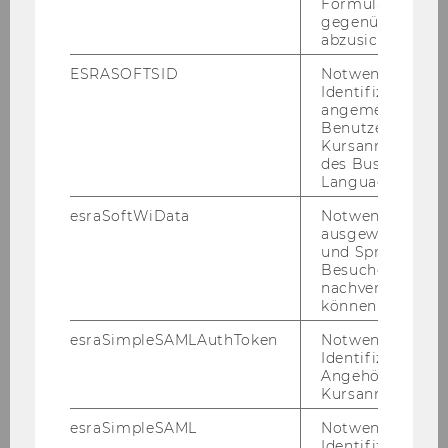
Formulareingab
gegenüber Angri
abzusichern.
Teams
ESRASOFTSID
Notwendig zur
Identifizierung 
angemeldeten
Benutzers im
Team Fisch
Kursanmeldung
des Business
Language Center
Team Mohr
esraSoftWiData
Notwendig um
ausgewählte Sp
Team Nell
und Sprachkurse
Besuchers
nachverfolgen z
Team Puck
können.
esraSimpleSAMLAuthToken
Notwendig zur
Team Zapkau
Identifizierung 
Angehörige/r für
Kursanmeldung.
Florian B. Zapkau
esraSimpleSAML
Notwendig zur
Identifizierung 