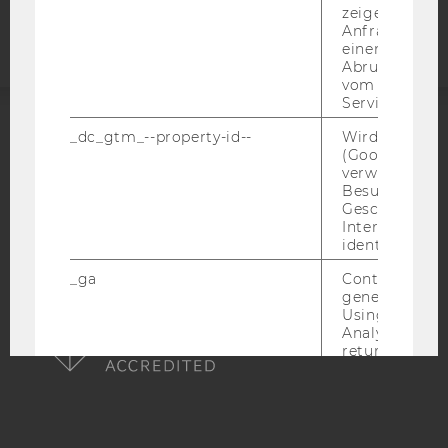
Webseite
zeigen Opt-ou
Anfrage im G
einen Fehler 
Abrufen einer
vom AMP Clie
Service an.
_dc_gtm_--property-id--
Wird von Dou
ACCREDITED BY:
(Google Tag 
verwendet, u
EQUIS
AACSB
Besucher nach
Geschlecht o
Interessen zu
identifizieren.
_ga
Contains a r
AMBA
generated use
Using this ID
Analytics can
returning use
website and 
data from pre
visits.
_gat_gtag
Certain data i