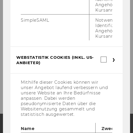
Nico Troiani
Angehörige/r für
Kursanmeldung.
Niklas Jarisch
SimpleSAML
Notwendig zur
Identifizierung 
Ilaria Gallegati
Angehörige/r für
Kursanmeldung.
Aynur Temel
Viktorija Uskovic
WEBSTATISTIK COOKIES (INKL. US-
Webstatis
ANBIETER)
Cookies
(inkl.
Adjuncts
US-
Anbieter)
Mithilfe dieser Cookies können wir
unser Angebot laufend verbessern und
Former Employees
unsere Website an Ihre Bedürfnisse
anpassen. Dabei werden
pseudonymisierte Daten über die
Websitenutzung gesammelt und
statistisch ausgewertet.
Name
Zweck