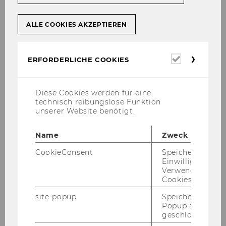
ALLE COOKIES AKZEPTIEREN
Erforderl
ERFORDERLICHE COOKIES
Cookies
Diese Cookies werden für eine
technisch reibungslose Funktion
unserer Website benötigt.
Name
Zweck
CookieConsent
Speichert Ihre
Einwilligung zur
Verwendung vo
Ni­klas Ja­risch, MSc.
Cookies.
Tea­ching and Re­se­arch As­so­cia­te
site-popup
Speichert ob ein
Popup ausgefüll
Of­fice: D1.2.050
geschlossen wur
Of­fice Hours: By ap­point­ment